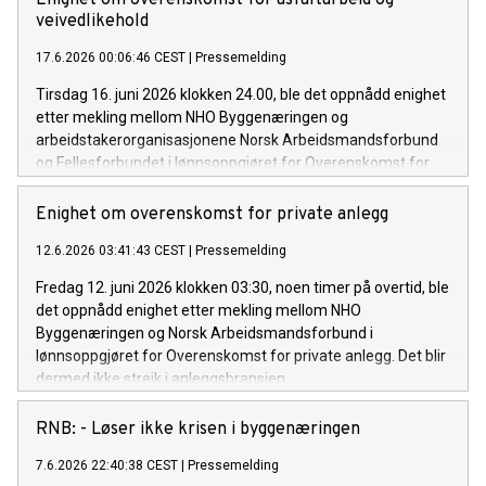
Enighet om overenskomst for asfaltarbeid og
siden krigen, og boliggapet er snart på størrelse med
veivedlikehold
Lillestrøm (40000 boliger).
17.6.2026 00:06:46 CEST
|
Pressemelding
Tirsdag 16. juni 2026 klokken 24.00, ble det oppnådd enighet
etter mekling mellom NHO Byggenæringen og
arbeidstakerorganisasjonene Norsk Arbeidsmandsforbund
og Fellesforbundet i lønnsoppgjøret for Overenskomst for
asfaltarbeid og veivedlikehold.
Enighet om overenskomst for private anlegg
12.6.2026 03:41:43 CEST
|
Pressemelding
Fredag 12. juni 2026 klokken 03:30, noen timer på overtid, ble
det oppnådd enighet etter mekling mellom NHO
Byggenæringen og Norsk Arbeidsmandsforbund i
lønnsoppgjøret for Overenskomst for private anlegg. Det blir
dermed ikke streik i anleggsbransjen.
RNB: - Løser ikke krisen i byggenæringen
7.6.2026 22:40:38 CEST
|
Pressemelding