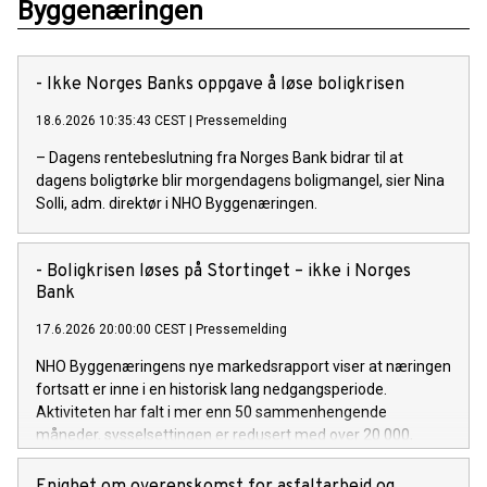
Byggenæringen
- Ikke Norges Banks oppgave å løse boligkrisen
18.6.2026 10:35:43 CEST
|
Pressemelding
– Dagens rentebeslutning fra Norges Bank bidrar til at
dagens boligtørke blir morgendagens boligmangel, sier Nina
Solli, adm. direktør i NHO Byggenæringen.
- Boligkrisen løses på Stortinget – ikke i Norges
Bank
17.6.2026 20:00:00 CEST
|
Pressemelding
NHO Byggenæringens nye markedsrapport viser at næringen
fortsatt er inne i en historisk lang nedgangsperiode.
Aktiviteten har falt i mer enn 50 sammenhengende
måneder, sysselsettingen er redusert med over 20 000,
konkursnivået er høyt, og boligbyggingen ligger fortsatt på et
historisk lavt nivå. Det har ikke vært bygget færre boliger enn