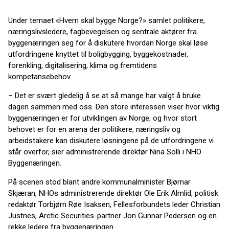
Under temaet «Hvem skal bygge Norge?» samlet politikere,
næringslivsledere, fagbevegelsen og sentrale aktører fra
byggenæringen seg for å diskutere hvordan Norge skal løse
utfordringene knyttet til boligbygging, byggekostnader,
forenkling, digitalisering, klima og fremtidens
kompetansebehov.
– Det er svært gledelig å se at så mange har valgt å bruke
dagen sammen med oss. Den store interessen viser hvor viktig
byggenæringen er for utviklingen av Norge, og hvor stort
behovet er for en arena der politikere, næringsliv og
arbeidstakere kan diskutere løsningene på de utfordringene vi
står overfor, sier administrerende direktør Nina Solli i NHO
Byggenæringen.
På scenen stod blant andre kommunalminister Bjørnar
Skjæran, NHOs administrerende direktør Ole Erik Almlid, politisk
redaktør Torbjørn Røe Isaksen, Fellesforbundets leder Christian
Justnes, Arctic Securities-partner Jon Gunnar Pedersen og en
rekke ledere fra byggenæringen.