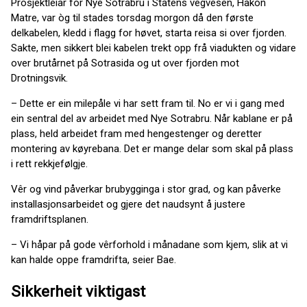
Prosjektleiar for Nye Sotrabru i Statens vegvesen, Håkon
Matre, var òg til stades torsdag morgon då den første
delkabelen, kledd i flagg for høvet, starta reisa si over fjorden.
Sakte, men sikkert blei kabelen trekt opp frå viadukten og vidare
over brutårnet på Sotrasida og ut over fjorden mot
Drotningsvik.
– Dette er ein milepåle vi har sett fram til. No er vi i gang med
ein sentral del av arbeidet med Nye Sotrabru. Når kablane er på
plass, held arbeidet fram med hengestenger og deretter
montering av køyrebana. Det er mange delar som skal på plass
i rett rekkjefølgje.
Vêr og vind påverkar brubygginga i stor grad, og kan påverke
installasjonsarbeidet og gjere det naudsynt å justere
framdriftsplanen.
– Vi håpar på gode vêrforhold i månadane som kjem, slik at vi
kan halde oppe framdrifta, seier Bae.
Sikkerheit viktigast