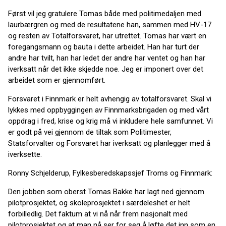
Først vil jeg gratulere Tomas både med politimedaljen med
laurbærgren og med de resultatene han, sammen med HV-17
og resten av Totalforsvaret, har utrettet. Tomas har vært en
foregangsmann og bauta i dette arbeidet. Han har turt der
andre har tvilt, han har ledet der andre har ventet og han har
iverksatt når det ikke skjedde noe. Jeg er imponert over det
arbeidet som er gjennomført.
Forsvaret i Finnmark er helt avhengig av totalforsvaret. Skal vi
lykkes med oppbyggingen av Finnmarksbrigaden og med vårt
oppdrag i fred, krise og krig må vi inkludere hele samfunnet. Vi
er godt på vei gjennom de tiltak som Politimester,
Statsforvalter og Forsvaret har iverksatt og planlegger med å
iverksette.
Ronny Schjelderup, Fylkesberedskapssjef Troms og Finnmark:
Den jobben som oberst Tomas Bakke har lagt ned gjennom
pilotprosjektet, og skoleprosjektet i særdeleshet er helt
forbilledlig. Det faktum at vi nå når frem nasjonalt med
pilotprosjektet og at man nå ser for seg å løfte det inn som en