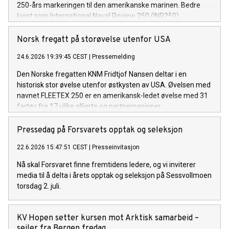
250-års markeringen til den amerikanske marinen. Bedre
kjent som International Naval Review 250 (INR250).
Norsk fregatt på storøvelse utenfor USA
24.6.2026 19:39:45 CEST
|
Pressemelding
Den Norske fregatten KNM Fridtjof Nansen deltar i en
historisk stor øvelse utenfor østkysten av USA. Øvelsen med
navnet FLEETEX 250 er en amerikansk-ledet øvelse med 31
fartøy fra 17 ulike allierte og partnernasjoner.
Pressedag på Forsvarets opptak og seleksjon
22.6.2026 15:47:51 CEST
|
Presseinvitasjon
Nå skal Forsvaret finne fremtidens ledere, og vi inviterer
media til å delta i årets opptak og seleksjon på Sessvollmoen
torsdag 2. juli.
KV Hopen setter kursen mot Arktisk samarbeid –
seiler fra Bergen fredag