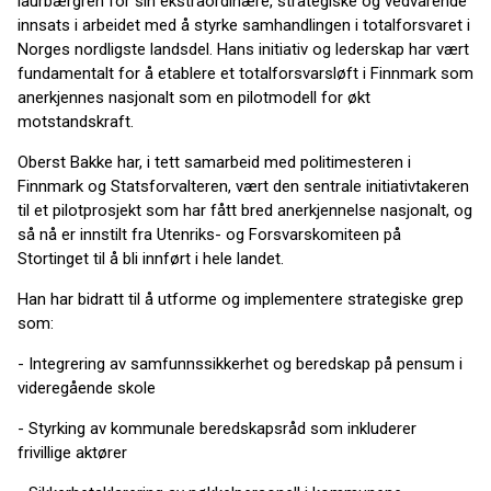
laurbærgren for sin ekstraordinære, strategiske og vedvarende
innsats i arbeidet med å styrke samhandlingen i totalforsvaret i
Norges nordligste landsdel. Hans initiativ og lederskap har vært
fundamentalt for å etablere et totalforsvarsløft i Finnmark som
anerkjennes nasjonalt som en pilotmodell for økt
motstandskraft.
Oberst Bakke har, i tett samarbeid med politimesteren i
Finnmark og Statsforvalteren, vært den sentrale initiativtakeren
til et pilotprosjekt som har fått bred anerkjennelse nasjonalt, og
så nå er innstilt fra Utenriks- og Forsvarskomiteen på
Stortinget til å bli innført i hele landet.
Han har bidratt til å utforme og implementere strategiske grep
som:
- Integrering av samfunnssikkerhet og beredskap på pensum i
videregående skole
- Styrking av kommunale beredskapsråd som inkluderer
frivillige aktører