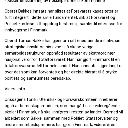
- Sikkerhetsklarering av nøkkelpersonell i kommunene
Oberst Bakkes innsats har sikret at Forsvarets kapasiteter er
fullt integrert i dette sivile fundamentet, slik at Forsvaret og
Politiet kan løse sitt oppdrag best mulig samlet til interesse for
innbyggerne i Finnmark.
Oberst Tomas Bakke har, gjennom sitt enestående initiativ, sin
strategiske innsikt og sin evne til å skape varige
samarbeidsstrukturer, oppnådd resultater av ekstraordinær
nasjonal verdi for Totalforsvaret. Han har gjort Finnmark til en
totalforsvarsmodell for hele landet. Hans innsats ligger langt ut
over det som kan forventes og har direkte bidratt til å styrke
politiets og samfunnets beredskap.
Videre info:
Onsdagens forlik i Utenriks- og Forsvarskomiteen innebærer
også at beredskapsmodulen, som har gått i alle videregående
skoler i Finnmark, nå skal innføres i resten av landet. Dermed vil
arbeidet som Bakke, sammen med Politiet, Statsforvalter og
andre samarbeidspartnere, har gjort i Finnmark, videreføres