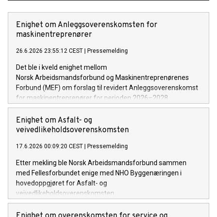
Enighet om Anleggsoverenskomsten for
maskinentreprenører
26.6.2026 23:55:12 CEST
|
Pressemelding
Det ble i kveld enighet mellom
Norsk Arbeidsmandsforbund og Maskinentreprenørenes
Forbund (MEF) om forslag til revidert Anleggsoverenskomst
for maskinentreprenører for perioden 2026–2028.
Enighet om Asfalt- og
veivedlikeholdsoverenskomsten
17.6.2026 00:09:20 CEST
|
Pressemelding
Etter mekling ble Norsk Arbeidsmandsforbund sammen
med Fellesforbundet enige med NHO Byggenæringen i
hovedoppgjøret for Asfalt- og
veivedlikeholdsoverenskomsten.
Enighet om overenskomsten for service og