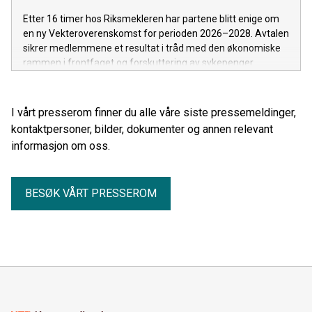
Etter 16 timer hos Riksmekleren har partene blitt enige om
en ny Vekteroverenskomst for perioden 2026–2028. Avtalen
sikrer medlemmene et resultat i tråd med den økonomiske
rammen i frontfaget og forskuttering av sykepenger.
I vårt presserom finner du alle våre siste pressemeldinger,
kontaktpersoner, bilder, dokumenter og annen relevant
informasjon om oss.
BESØK VÅRT PRESSEROM