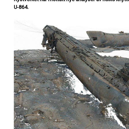
U‑864.