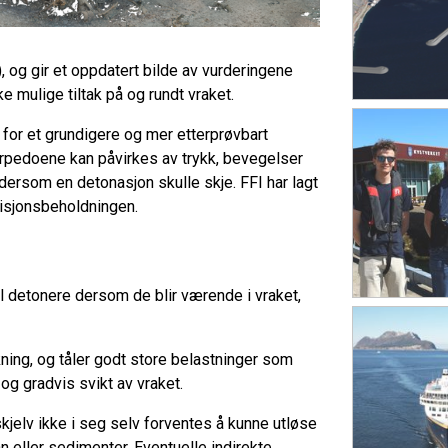
), og gir et oppdatert bilde av vurderingene
ke mulige tiltak på og rundt vraket.
 for et grundigere og mer etterprøvbart
orpedoene kan påvirkes av trykk, bevegelser
ersom en detonasjon skulle skje. FFI har lagt
isjonsbeholdningen.
al detonere dersom de blir værende i vraket,
ning, og tåler godt store belastninger som
g gradvis svikt av vraket.
kjelv ikke i seg selv forventes å kunne utløse
n eller sedimenter. Eventuelle indirekte