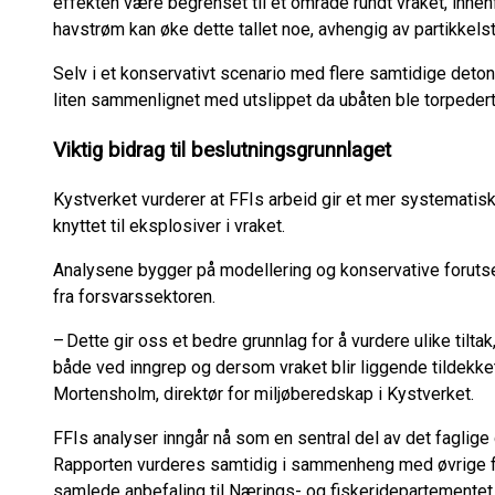
effekten være begrenset til et område rundt vraket, innen
havstrøm kan øke dette tallet noe, avhengig av partikkelst
Selv i et konservativt scenario med flere samtidige det
liten sammenlignet med utslippet da ubåten ble torpedert
Viktig bidrag til beslutningsgrunnlaget
Kystverket vurderer at FFIs arbeid gir et mer systematisk 
knyttet til eksplosiver i vraket.
Analysene bygger på modellering og konservative forutset
fra forsvarssektoren.
– Dette gir oss et bedre grunnlag for å vurdere ulike tiltak
både ved inngrep og dersom vraket blir liggende tildekk
Mortensholm, direktør for miljøberedskap i Kystverket.
FFIs analyser inngår nå som en sentral del av det faglige
Rapporten vurderes samtidig i sammenheng med øvrige fag
samlede anbefaling til Nærings- og fiskeridepartementet