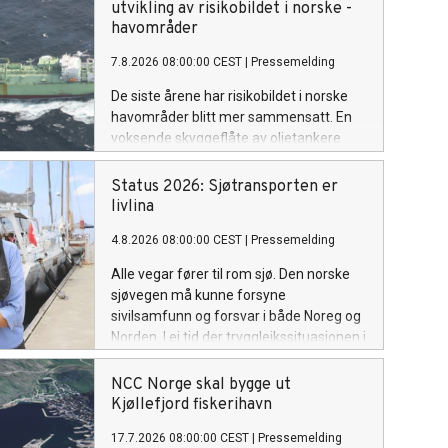
utvikling av risikobildet i ­norske ­
havområder
7.8.2026 08:00:00 CEST
|
Pressemelding
De siste årene har risikobildet i norske
havområder blitt mer ­sammensatt. En
voksende skyggeflåte av oljetankere
opererer i og nær norske farvann, ofte
utenfor etablerte kontroll- og sikkerhets­
Status 2026: Sjøtransporten er
regimer. Fartøyene representerer en
livlina
forhøyet risiko som utfordrer
4.8.2026 08:00:00 CEST
|
Pressemelding
sikkerheten og miljøet i europeiske
farvann. Dette er en ny normal som vi
Alle vegar fører til rom sjø. Den norske
må tilpasse oss og som vi følger nøye
sjøvegen må kunne forsyne
med på utviklingen av.
sivilsamfunn og forsvar i både Noreg og
Norden. I ei tid der tryggleikssituasjonen i
Europa er skjerpa, er det tydelegare enn
nokon gong at sjøtransporten er ein
NCC Norge skal bygge ut
fundamental del av infrastrukturen
Kjøllefjord fiskerihavn
som held landet oppe. Det gjeld i
17.7.2026 08:00:00 CEST
|
Pressemelding
fredstid, i kriser og om det verste skulle