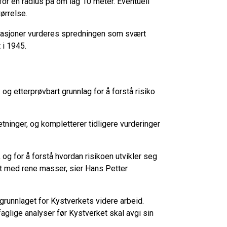
for en radius på om lag 10 meter. Eventuell
ørrelse.
onasjoner vurderes spredningen som svært
 i 1945.
og etterprøvbart grunnlag for å forstå risiko
ninger, og kompletterer tidligere vurderinger
, og for å forstå hvordan risikoen utvikler seg
et med rene masser, sier Hans Petter
 grunnlaget for Kystverkets videre arbeid.
lige analyser før Kystverket skal avgi sin
.