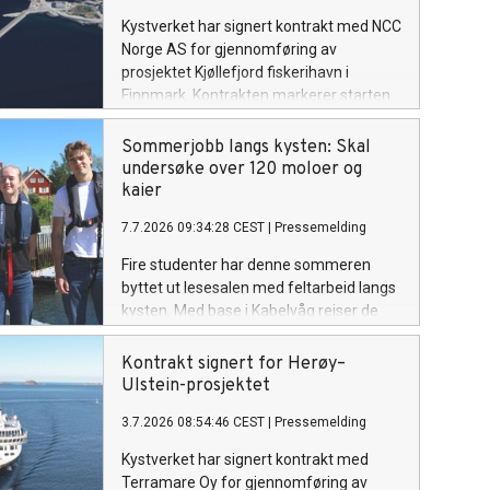
skje.
Kystverket har signert kontrakt med NCC
Norge AS for gjennomføring av
prosjektet Kjøllefjord fiskerihavn i
Finnmark. Kontrakten markerer starten
på et viktig tiltak for å styrke sikkerheten
og kapasiteten i havna, og legge til rette
Sommerjobb langs kysten: Skal
for videre utvikling av fiskerinæringen og
undersøke over 120 moloer og
annen næringsaktivitet i området.
kaier
7.7.2026 09:34:28 CEST
|
Pressemelding
Fire studenter har denne sommeren
byttet ut lesesalen med feltarbeid langs
kysten. Med base i Kabelvåg reiser de
fra havn til havn for å kartlegge
tilstanden på moloer og kaier i Nordland
Kontrakt signert for Herøy–
og Sør-Troms.
Ulstein-prosjektet
3.7.2026 08:54:46 CEST
|
Pressemelding
Kystverket har signert kontrakt med
Terramare Oy for gjennomføring av