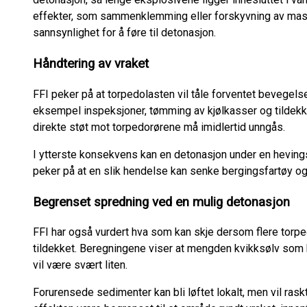
effekter, som sammenklemming eller forskyvning av masse
sannsynlighet for å føre til detonasjon.
Håndtering av vraket
FFI peker på at torpedolasten vil tåle forventet bevegel
eksempel inspeksjoner, tømming av kjølkasser og tildekki
direkte støt mot torpedorørene må imidlertid unngås.
I ytterste konsekvens kan en detonasjon under en heving
peker på at en slik hendelse kan senke bergingsfartøy og 
Begrenset spredning ved en mulig detonasjon
FFI har også vurdert hva som kan skje dersom flere torped
tildekket. Beregningene viser at mengden kvikksølv som k
vil være svært liten.
Forurensede sedimenter kan bli løftet lokalt, men vil raskt