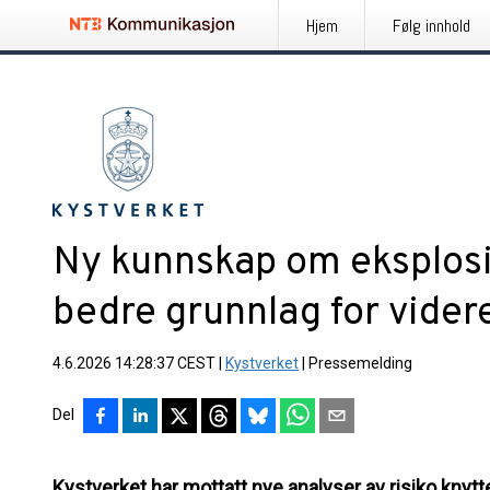
Hjem
Følg innhold
Ny kunnskap om eksplosi
bedre grunnlag for vider
4.6.2026 14:28:37 CEST
|
Kystverket
|
Pressemelding
Del
Kystverket har mottatt nye analyser av risiko knytte