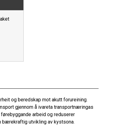
raket
erheit og beredskap mot akutt forureining.
ransport gjennom å ivareta transportnæringas
v førebyggande arbeid og reduserer
n bærekraftig utvikling av kystsona.