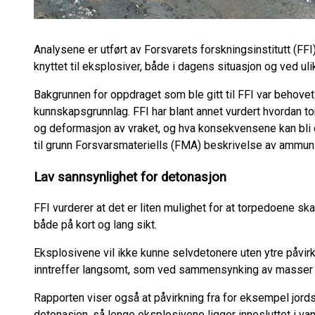
Analysene er utført av Forsvarets forskningsinstitutt (FFI
knyttet til eksplosiver, både i dagens situasjon og ved uli
Bakgrunnen for oppdraget som ble gitt til FFI var behovet
kunnskapsgrunnlag. FFI har blant annet vurdert hvordan t
og deformasjon av vraket, og hva konsekvensene kan bli d
til grunn Forsvarsmateriells (FMA) beskrivelse av ammun
Lav sannsynlighet for detonasjon
FFI vurderer at det er liten mulighet for at torpedoene sk
både på kort og lang sikt.
Eksplosivene vil ikke kunne selvdetonere uten ytre påvirk
inntreffer langsomt, som ved sammensynking av masser o
Rapporten viser også at påvirkning fra for eksempel jords
detonasjon, så lenge eksplosivene ligger innesluttet i van