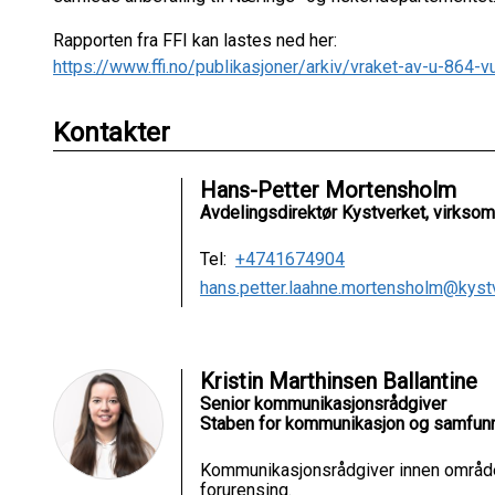
Rapporten fra FFI kan lastes ned her:
https://www.ffi.no/publikasjoner/arkiv/vraket-av-u-864-vu
Kontakter
Hans-Petter Mortensholm
Avdelingsdirektør Kystverket, virkso
Tel:
+4741674904
hans.petter.laahne.mortensholm@kyst
Kristin Marthinsen Ballantine
Senior kommunikasjonsrådgiver
Staben for kommunikasjon og samfun
Kommunikasjonsrådgiver innen område
forurensing.