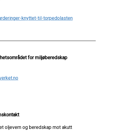
rderinger-knyttet-til-torpedolasten
mhetsområdet for miljøberedskap
verket.no
nskontakt
t oljevern og beredskap mot akutt