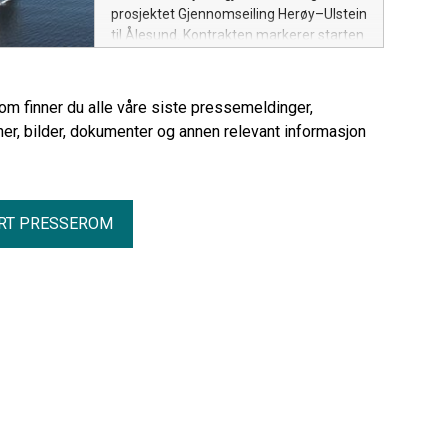
prosjektet Gjennomseiling Herøy–Ulstein
til Ålesund. Kontrakten markerer starten
på eit prosjekt som skal gjere seglinga
tryggare og meir effektiv i ei kompleks
og vêrutsett farlei.
rom finner du alle våre siste pressemeldinger,
er, bilder, dokumenter og annen relevant informasjon
RT PRESSEROM