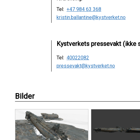
Tel:
+47 984 63 368
kristin.ballantine@kystverket.no
Kystverkets pressevakt (ikke
Tel:
40022082
pressevakt@kystverket.no
Bilder