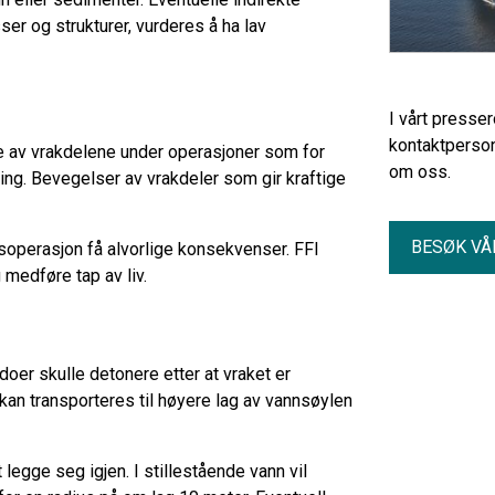
r og strukturer, vurderes å ha lav
I vårt presse
kontaktperson
se av vrakdelene under operasjoner som for
om oss.
ng. Bevegelser av vrakdeler som gir kraftige
BESØK VÅ
soperasjon få alvorlige konsekvenser. FFI
medføre tap av liv.
oer skulle detonere etter at vraket er
an transporteres til høyere lag av vannsøylen
 legge seg igjen. I stillestående vann vil