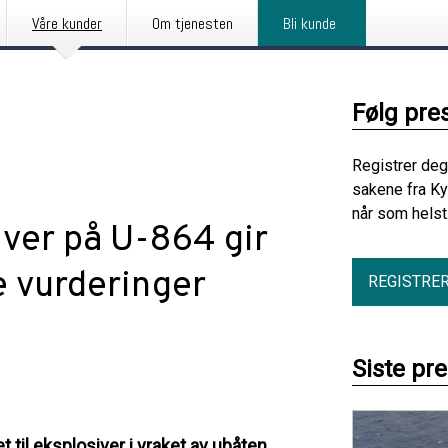
Våre kunder
Om tjenesten
Bli kunde
Følg pre
Registrer deg
sakene fra Ky
når som helst
ver på U-864 gir
e vurderinger
REGISTRE
Siste pr
t til eksplosiver i vraket av ubåten