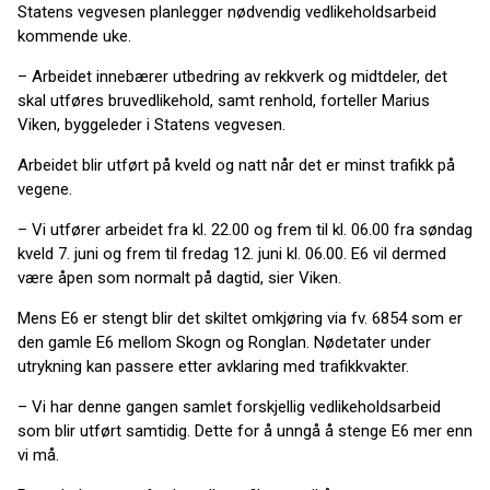
Statens vegvesen planlegger nødvendig vedlikeholdsarbeid
kommende uke.
– Arbeidet innebærer utbedring av rekkverk og midtdeler, det
skal utføres bruvedlikehold, samt renhold, forteller Marius
Viken, byggeleder i Statens vegvesen.
Arbeidet blir utført på kveld og natt når det er minst trafikk på
vegene.
– Vi utfører arbeidet fra kl. 22.00 og frem til kl. 06.00 fra søndag
kveld 7. juni og frem til fredag 12. juni kl. 06.00. E6 vil dermed
være åpen som normalt på dagtid, sier Viken.
Mens E6 er stengt blir det skiltet omkjøring via fv. 6854 som er
den gamle E6 mellom Skogn og Ronglan. Nødetater under
utrykning kan passere etter avklaring med trafikkvakter.
– Vi har denne gangen samlet forskjellig vedlikeholdsarbeid
som blir utført samtidig. Dette for å unngå å stenge E6 mer enn
vi må.