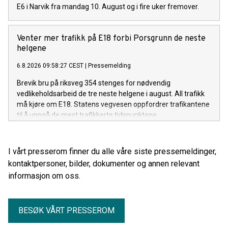
E6 i Narvik fra mandag 10. August og i fire uker fremover.
Venter mer trafikk på E18 forbi Porsgrunn de neste
helgene
6.8.2026 09:58:27 CEST
|
Pressemelding
Brevik bru på riksveg 354 stenges for nødvendig
vedlikeholdsarbeid de tre neste helgene i august. All trafikk
må kjøre om E18. Statens vegvesen oppfordrer trafikantene
til å unngå de mest trafikkerte tidspunktene.
I vårt presserom finner du alle våre siste pressemeldinger,
kontaktpersoner, bilder, dokumenter og annen relevant
informasjon om oss.
BESØK VÅRT PRESSEROM