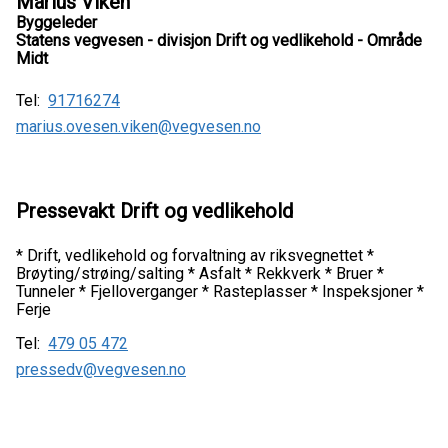
Marius Viken
Byggeleder
Statens vegvesen - divisjon Drift og vedlikehold - Område
Midt
Tel:
91716274
marius.ovesen.viken@vegvesen.no
Pressevakt Drift og vedlikehold
* Drift, vedlikehold og forvaltning av riksvegnettet *
Brøyting/strøing/salting * Asfalt * Rekkverk * Bruer *
Tunneler * Fjelloverganger * Rasteplasser * Inspeksjoner *
Ferje
Tel:
479 05 472
pressedv@vegvesen.no