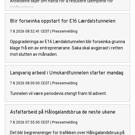
Arbeidene skjer om natta for å redusere ulempene for
trafikantene.
Blir forseinka oppstart for E16 Lærdalstunnelen
7.8.2026 08:52:41 CEST
|
Pressemelding
Oppgraderinga av E16 Lærdalstunnelen blir forseinka grunna
klage frå ein av entreprenørane. Saka skal avgjerast i retten
mot slutten av månaden.
Langvarig arbeid i Umskardtunnelen starter mandag
7.8.2026 08:00:00 CEST
|
Pressemelding
Tunnelen vil være periodevis stengt fram til advent.
Asfaltarbeid på Hålogalandsbrua de neste ukene
7.8.2026 07:55:00 CEST
|
Pressemelding
Det blir begrensninger for trafikken over Hålogalandsbrua på