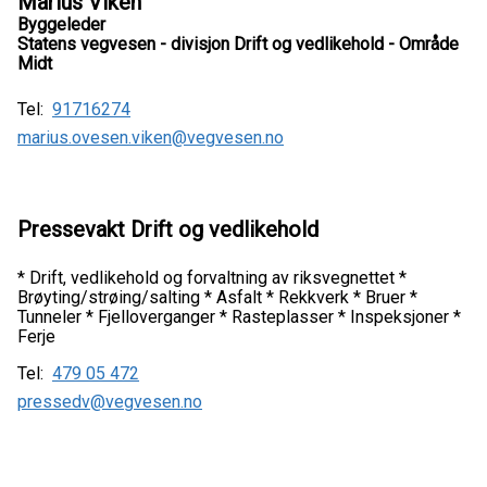
Marius Viken
Byggeleder
Statens vegvesen - divisjon Drift og vedlikehold - Område
Midt
Tel:
91716274
marius.ovesen.viken@vegvesen.no
Pressevakt Drift og vedlikehold
* Drift, vedlikehold og forvaltning av riksvegnettet *
Brøyting/strøing/salting * Asfalt * Rekkverk * Bruer *
Tunneler * Fjelloverganger * Rasteplasser * Inspeksjoner *
Ferje
Tel:
479 05 472
pressedv@vegvesen.no