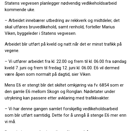
Statens vegvesen planlegger nødvendig vedlikeholdsarbeid
kommende uke.
– Arbeidet innebærer utbedring av rekkverk og midtdeler, det
skal utføres bruvedlikehold, samt renhold, forteller Marius
Viken, byggeleder i Statens vegvesen.
Arbeidet blir utført på kveld og natt når det er minst trafikk på
vegene.
– Vi utfører arbeidet fra kl. 22.00 og frem til kl. 06.00 fra søndag
kveld 7. juni og frem til fredag 12. juni kl. 06.00. E6 vil dermed
være åpen som normalt på dagtid, sier Viken.
Mens E6 er stengt blir det skiltet omkjøring via fv. 6854 som er
den gamle E6 mellom Skogn og Ronglan. Nødetater under
utrykning kan passere etter avklaring med trafikkvakter.
– Vi har denne gangen samlet forskjellig vedlikeholdsarbeid
som blir utført samtidig. Dette for å unngå å stenge E6 mer enn
vi må.