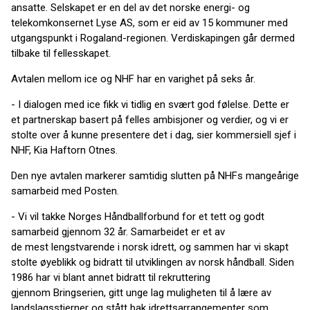
ansatte. Selskapet er en del av det norske energi- og
telekomkonsernet Lyse AS, som er eid av 15 kommuner med
utgangspunkt i Rogaland-regionen. Verdiskapingen går dermed
tilbake til fellesskapet.
Avtalen mellom ice og NHF har en varighet på seks år.
- I dialogen med ice fikk vi tidlig en svært god følelse. Dette er
et partnerskap basert på felles ambisjoner og verdier, og vi er
stolte over å kunne presentere det i dag, sier kommersiell sjef i
NHF, Kia Haftorn Otnes.
Den nye avtalen markerer samtidig slutten på NHFs mangeårige
samarbeid med Posten.
- Vi vil takke Norges Håndballforbund for et tett og godt
samarbeid gjennom 32 år. Samarbeidet er et av
de mest lengstvarende i norsk idrett, og sammen har vi skapt
stolte øyeblikk og bidratt til utviklingen av norsk håndball. Siden
1986 har vi blant annet bidratt til rekruttering
gjennom Bringserien, gitt unge lag muligheten til å lære av
landslagsstjerner og stått bak idrettsarrangementer som