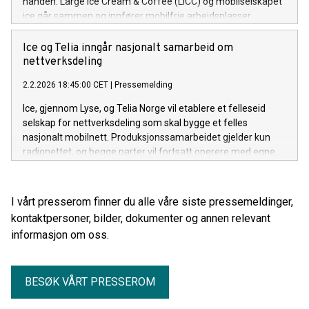
hånden. Large Ice Cream & Coffee (LICC) og mobilselskapet
ice går sammen og innfører mobilfrie arbeidsplasser.
Ice og Telia inngår nasjonalt samarbeid om
nettverksdeling
2.2.2026 18:45:00 CET
|
Pressemelding
Ice, gjennom Lyse, og Telia Norge vil etablere et felleseid
selskap for nettverksdeling som skal bygge et felles
nasjonalt mobilnett. Produksjonssamarbeidet gjelder kun
radionettet, og begge parter vil fortsatt operere med egne
kjernenett og som uavhengige aktører og konkurrenter i
markedet.
I vårt presserom finner du alle våre siste pressemeldinger,
kontaktpersoner, bilder, dokumenter og annen relevant
informasjon om oss.
BESØK VÅRT PRESSEROM