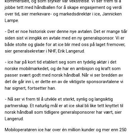
kommersielt, og som styrker vår vekstreise. Vi ser frem til å
jobbe tett med håndballen for å skape engasjement og verdi
over tid, sier merkevare- og markedsdirektør i ice, Jannicken
Lampe.
- Det er noe historisk over denne nye avtalen. Det er mange tiår
siden sist vi inngikk en avtale med en ny generalsponsor. Vi er
både stolte og glade for at ice blir med oss på laget fremover,
sier generalsekretær i NHF, Erik Langerud.
- ice har på kort tid etablert seg som en tydelig aktør i det
norske mobilmarkedet, og de har en ambisjon og kraft som
passer svært godt med norsk håndball. Når vi ser bredden av
det de går inn i, er dette en av de viktigste sponsoravtalene vi
har signert, fortsetter han.
- Nå ser vi frem til å utvikle et sterkt, synlig og langsiktig
partnerskap. Et naturlig mål er at ice skal bli like tett knyttet til
norsk håndball som tidligere generalsponsorer har vært, sier
Langerud.
Mobiloperatøren ice har over én million kunder og mer enn 250