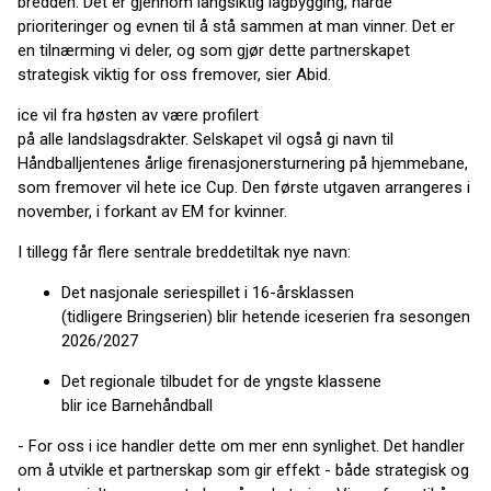
bredden. Det er gjennom langsiktig lagbygging, harde
prioriteringer og evnen til å stå sammen at man vinner. Det er
en tilnærming vi deler, og som gjør dette partnerskapet
strategisk viktig for oss fremover, sier Abid.
ice vil fra høsten av være profilert
på alle landslagsdrakter. Selskapet vil også gi navn til
Håndballjentenes årlige firenasjonersturnering på hjemmebane,
som fremover vil hete ice Cup. Den første utgaven arrangeres i
november, i forkant av EM for kvinner.
I tillegg får flere sentrale breddetiltak nye navn:
Det nasjonale seriespillet i 16-årsklassen
(tidligere Bringserien) blir hetende iceserien fra sesongen
2026/2027
Det regionale tilbudet for de yngste klassene
blir ice Barnehåndball
- For oss i ice handler dette om mer enn synlighet. Det handler
om å utvikle et partnerskap som gir effekt - både strategisk og