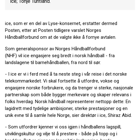
ice; Tonje Tuntland.
ice, som er en del av Lyse-konsernet, erstatter dermed
Posten, etter at Posten tidligere varslet Norges
Håndballforbund om at de valgte ikke å fornye avtalen.
Som generalsponsor av Norges Håndballforbund
(NHF) vil ice engasjere seg bredt i norsk håndball - fra
landslagene til barnehåndballen, fra nord til sør.
- I ice er vi i ferd med å ta neste steg i vår reise i det norske
telekommarkedet. Vi skal fortsette å utfordre, vokse og
engasjere norske forbrukere, og da trenger vi sterke, nasjonale
partnerskap som både bygger merkevare og skaper relevans i
folks hverdag. Norsk håndball representerer nettopp dette: En
lagidrett med tydelige ambisjoner, sterke prestasjoner og en
unik evne til å samle hele Norge, sier direktør i ice, Shiraz Abid.
- Som utfordrer kjenner vi oss igjen i håndballens lagspill,
utviklingskultur og vilje til å prestere - både på topp og i