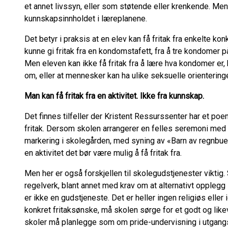
et annet livssyn, eller som støtende eller krenkende. Men 
kunnskapsinnholdet i læreplanene.
Det betyr i praksis at en elev kan få fritak fra enkelte ko
kunne gi fritak fra en kondomstafett, fra å tre kondomer på
Men eleven kan ikke få fritak fra å lære hva kondomer er,
om, eller at mennesker kan ha ulike seksuelle orientering
Man kan få fritak fra en aktivitet. Ikke fra kunnskap.
Det finnes tilfeller der Kristent Ressurssenter har et poe
fritak. Dersom skolen arrangerer en felles seremoni med f
markering i skolegården, med syning av «Barn av regnbuen
en aktivitet det bør være mulig å få fritak fra.
Men her er også forskjellen til skolegudstjenester viktig
regelverk, blant annet med krav om at alternativt opplegg
er ikke en gudstjeneste. Det er heller ingen religiøs eller
konkret fritaksønske, må skolen sørge for et godt og likev
skoler må planlegge som om pride-undervisning i utgang