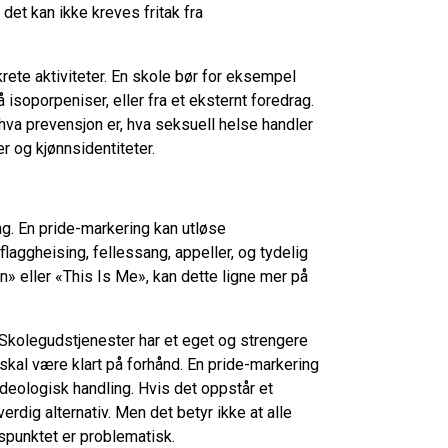
det kan ikke kreves fritak fra
nkrete aktiviteter. En skole bør for eksempel
 isoporpeniser, eller fra et eksternt foredrag.
 hva prevensjon er, hva seksuell helse handler
er og kjønnsidentiteter.
ng. En pride-markering kan utløse
laggheising, fellessang, appeller, og tydelig
» eller «This Is Me», kan dette ligne mer på
. Skolegudstjenester har et eget og strengere
 skal være klart på forhånd. En pride-markering
 ideologisk handling. Hvis det oppstår et
erdig alternativ. Men det betyr ikke at alle
spunktet er problematisk.