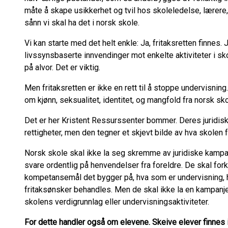
måte å skape usikkerhet og tvil hos skoleledelse, lærere,
sånn vi skal ha det i norsk skole.
Vi kan starte med det helt enkle: Ja, fritaksretten finnes. 
livssynsbaserte innvendinger mot enkelte aktiviteter i sko
på alvor. Det er viktig.
Men fritaksretten er ikke en rett til å stoppe undervisning.
om kjønn, seksualitet, identitet, og mangfold fra norsk sk
Det er her Kristent Ressurssenter bommer. Deres juridis
rettigheter, men den tegner et skjevt bilde av hva skolen f
Norsk skole skal ikke la seg skremme av juridiske kampan
svare ordentlig på henvendelser fra foreldre. De skal fork
kompetansemål det bygger på, hva som er undervisning, 
fritaksønsker behandles. Men de skal ikke la en kampanj
skolens verdigrunnlag eller undervisningsaktiviteter.
For dette handler også om elevene. Skeive elever finnes 