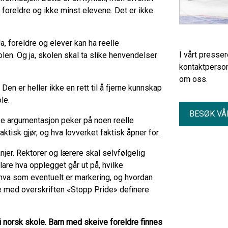
 foreldre og ikke minst elevene. Det er ikke
Ja, foreldre og elever kan ha reelle
I vårt presse
len. Og ja, skolen skal ta slike henvendelser
kontaktperson
om oss.
 Den er heller ikke en rett til å fjerne kunnskap
ole.
BESØK VÅ
ke argumentasjon peker på noen reelle
aktisk gjør, og hva lovverket faktisk åpner for.
jer. Rektorer og lærere skal selvfølgelig
lare hva opplegget går ut på, hvilke
hva som eventuelt er markering, og hvordan
e med overskriften «Stopp Pride» definere
i norsk skole. Barn med skeive foreldre finnes