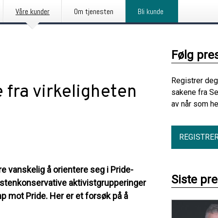
Våre kunder
Om tjenesten
Bli kunde
Følg pre
Registrer deg
e fra virkeligheten
sakene fra Se
av når som he
REGISTRE
 vanskelig å orientere seg i Pride-
Siste pr
istenkonservative aktivistgrupperinger
mp mot Pride. Her er et forsøk på å