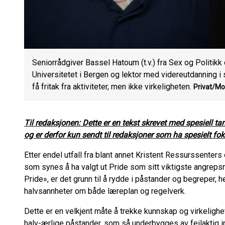
Seniorrådgiver Bassel Hatoum (t.v.) fra Sex og Politikk
Universitetet i Bergen og lektor med videreutdanning i
få fritak fra aktiviteter, men ikke virkeligheten.
Privat/Mo
Til redaksjonen: Dette er en tekst skrevet med spesiell 
og er derfor kun sendt til redaksjoner som ha spesielt fo
Etter endel utfall fra blant annet Kristent Ressurssenters
som synes å ha valgt ut Pride som sitt viktigste angrep
Pride», er det grunn til å rydde i påstander og begrepe
halvsannheter om både læreplan og regelverk.
Dette er en velkjent måte å trekke kunnskap og virkelighe
halv-ærlige påstander, som så underbygges av feilaktig i