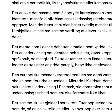
skal drive partipolitikk, livssynspåvirkning eller kampanj
Det er ikke det samme som å oppfylle læreplanenes krav t
identitets-mangfold slik blant annet Utdanningsdirektora
oppgave. Men det betyr at skolen har et tydelig mandat t
forskjellige, at alle har samme verdi, og at elever skal 
de er.
Det meste som i denne debatten omtales som «pride i sko
Det er undervisning om identitet, seksualitet, kjønn, kropp,
språkbruk, og mangfold. Dette er temaer som finnes i lære
legger dette under en pride-paraply, betyr ikke at elevene d
Den europeiske menneskerettsdomstolen har også vært tyd
skolen som foreldre er uenige i. Allerede i Kjeldsen-do
seksualitetsundervisning i Danmark, slo domstolen fast at 
undervisningsinnhold som enkelte foresatte ikke liker.
Det samme skillet gjelder i norsk rett. Etter opplæringslov
som de, på grunn av religion eller livssyn, opplever som utø