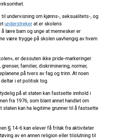
evirksomhet.
il undervisning om kjønns-, seksualitets-, og
tet
understreker
at er skolens
il å lære barn og unge at mennesker er
kunne være trygge på skolen uavhengig av hvem
len», er dessuten ikke pride-markeringer.
 grenser, familier, diskriminering, normer,
planene på tvers av fag og trinn. At noen
eltar i et politisk tog.
elig på at staten kan fastsette innhold i
mmen fra 1976, som blant annet handlet om
staten kan ha legitime grunner til å fastsette
en § 14-6 kan elever få fritak fra aktiviteter
ving av en annen religion eller tilslutning til