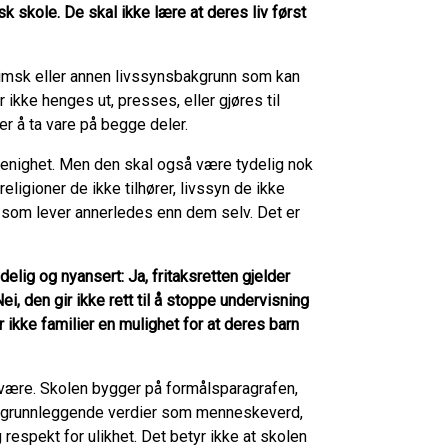
sk skole. De skal ikke lære at deres liv først
limsk eller annen livssynsbakgrunn som kan
 ikke henges ut, presses, eller gjøres til
r å ta vare på begge deler.
uenighet. Men den skal også være tydelig nok
eligioner de ikke tilhører, livssyn de ikke
 som lever annerledes enn dem selv. Det er
elig og nyansert: Ja, fritaksretten gjelder
ei, den gir ikke rett til å stoppe undervisning
r ikke familier en mulighet for at deres barn
e være. Skolen bygger på formålsparagrafen,
g grunnleggende verdier som menneskeverd,
g respekt for ulikhet. Det betyr ikke at skolen