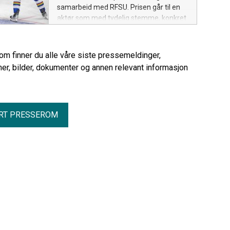
samarbeid med RFSU. Prisen går til en
aktør som med tydelig stemme, konkret
handling og stor gjennomslagskraft har
fremmet seksuell og reproduktiv helse
og rettigheter (SRHR) i Norge.
rom finner du alle våre siste pressemeldinger,
er, bilder, dokumenter og annen relevant informasjon
RT PRESSEROM