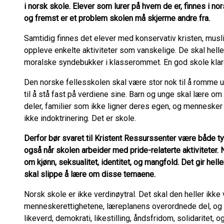
i norsk skole. Elever som lurer på hvem de er, finnes i nor
og fremst er et problem skolen må skjerme andre fra.
Samtidig finnes det elever med konservativ kristen, mus
oppleve enkelte aktiviteter som vanskelige. De skal heller
moralske syndebukker i klasserommet. En god skole klare
Den norske fellesskolen skal være stor nok til å romme 
til å stå fast på verdiene sine. Barn og unge skal lære om r
deler, familier som ikke ligner deres egen, og mennesker
ikke indoktrinering. Det er skole.
Derfor bør svaret til Kristent Ressurssenter være både tyd
også når skolen arbeider med pride-relaterte aktiviteter. N
om kjønn, seksualitet, identitet, og mangfold. Det gir helle
skal slippe å lære om disse temaene.
Norsk skole er ikke verdinøytral. Det skal den heller ikk
menneskerettighetene, læreplanens overordnede del, o
likeverd, demokrati, likestilling, åndsfridom, solidaritet, o