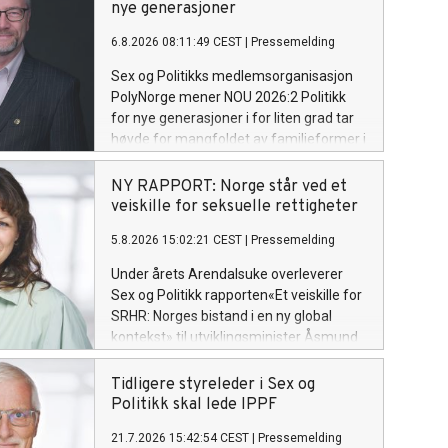
nye generasjoner
6.8.2026 08:11:49 CEST
|
Pressemelding
Sex og Politikks medlemsorganisasjon
PolyNorge mener NOU 2026:2 Politikk
for nye generasjoner i for liten grad tar
høyde for mangfoldet av familieformer i
dagens Norge.
NY RAPPORT: Norge står ved et
veiskille for seksuelle rettigheter
5.8.2026 15:02:21 CEST
|
Pressemelding
Under årets Arendalsuke overleverer
Sex og Politikk rapporten«Et veiskille for
SRHR: Norges bistand i en ny global
kontekst» til utviklingsminister Åsmund
Aukrust.
Tidligere styreleder i Sex og
Politikk skal lede IPPF
21.7.2026 15:42:54 CEST
|
Pressemelding