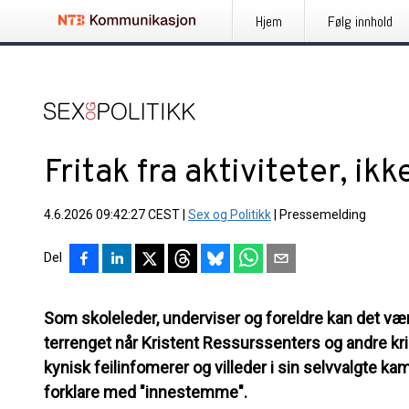
Hjem
Følg innhold
Fritak fra aktiviteter, ikk
4.6.2026 09:42:27 CEST
|
Sex og Politikk
|
Pressemelding
Del
Som skoleleder, underviser og foreldre kan det være
terrenget når Kristent Ressurssenters og andre kr
kynisk feilinfomerer og villeder i sin selvvalgte ka
forklare med "innestemme".