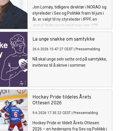
Jon Lomøy, tidligere direktør i NORAD og
styreleder i Sex og Politikk fram til juni i
år, er valgt til ny styreleder i IPPF, en
global føderasjon med mer enn 120
medlemsorganisasjoner som arbeider
for seksuell og reproduktiv helse og
La unge snakke om samtykke
rettigheter.
26.6.2026 15:47:27 CEST
|
Pressemelding
Nå skal unge selv sette ord på samtykke,
inviteres til å skrive i sommer.
Hockey Pride tildeles Årets
Ottesen 2026
9.6.2026 17:35:22 CEST
|
Pressemelding
Hockey Pride er tildelt Årets Ottesen
2026 – en hederspris fra Sex og Politikk i