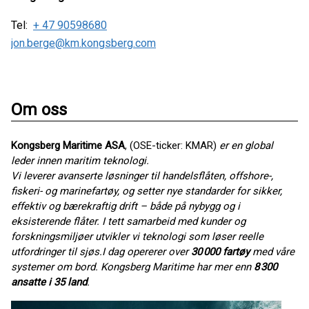
Tel:
+ 47 90598680
jon.berge@km.kongsberg.com
Om oss
Kongsberg Maritime ASA
, (OSE-ticker: KMAR)
er en global
leder innen maritim teknologi.
Vi leverer avanserte løsninger til handelsflåten, offshore-,
fiskeri- og marinefartøy, og setter nye standarder for sikker,
effektiv og bærekraftig drift – både på nybygg og i
eksisterende flåter. I tett samarbeid med kunder og
forskningsmiljøer utvikler vi teknologi som løser reelle
utfordringer til sjøs.
I dag opererer over
30 000 fartøy
med våre
systemer om bord. Kongsberg Maritime har mer enn
8 300
ansatte i 35 land
.