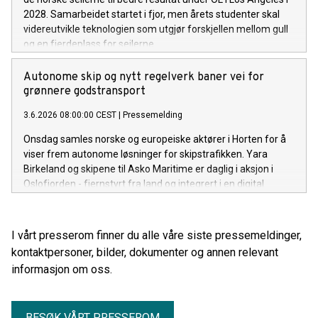
2028. Samarbeidet startet i fjor, men årets studenter skal
videreutvikle teknologien som utgjør forskjellen mellom gull
og en fjerdeplass for seilerne.
Autonome skip og nytt regelverk baner vei for
grønnere godstransport
3.6.2026 08:00:00 CEST
|
Pressemelding
Onsdag samles norske og europeiske aktører i Horten for å
viser frem autonome løsninger for skipstrafikken. Yara
Birkeland og skipene til Asko Maritime er daglig i aksjon i
Oslofjorden - fjernstyrt fra land og integrert i en digital
logistikkjede. – Å se teknologien i bruk er avgjørende for å
bygge tillit hos både kunder og myndigheter, sier CTO i
Kongsberg Maritime Bjørn Jalving.
I vårt presserom finner du alle våre siste pressemeldinger,
kontaktpersoner, bilder, dokumenter og annen relevant
informasjon om oss.
BESØK VÅRT PRESSEROM