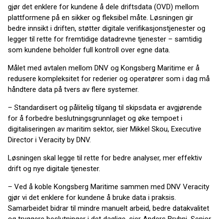
gjør det enklere for kundene å dele driftsdata (OVD) mellom
plattformene på en sikker og fleksibel måte. Løsningen gir
bedre innsikt i driften, støtter digitale verifikasjonstjenester og
legger til rette for fremtidige datadrevne tjenester – samtidig
som kundene beholder full kontroll over egne data.
Målet med avtalen mellom DNV og Kongsberg Maritime er å
redusere kompleksitet for rederier og operatører som i dag må
håndtere data på tvers av flere systemer.
– Standardisert og pålitelig tilgang til skipsdata er avgjørende
for å forbedre beslutningsgrunnlaget og øke tempoet i
digitaliseringen av maritim sektor, sier Mikkel Skou, Executive
Director i Veracity by DNV.
Løsningen skal legge til rette for bedre analyser, mer effektiv
drift og nye digitale tjenester.
– Ved å koble Kongsberg Maritime sammen med DNV Veracity
gjør vi det enklere for kundene å bruke data i praksis.
Samarbeidet bidrar til mindre manuelt arbeid, bedre datakvalitet