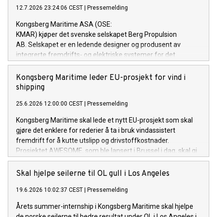
12.7.2026 23:24:06 CEST
|
Pressemelding
Kongsberg Maritime ASA (OSE:
KMAR) kjøper det svenske selskapet Berg Propulsion
AB. Selskapet er en ledende designer og produsent av
integrerte fremdrifts- og elektriske systemer for det
maritime markedet.
Kongsberg Maritime leder EU-prosjekt for vind i
shipping
25.6.2026 12:00:00 CEST
|
Pressemelding
Kongsberg Maritime skal lede et nytt EU-prosjekt som skal
gjøre det enklere for rederier å ta i bruk vindassistert
fremdrift for å kutte utslipp og drivstoffkostnader.
Prosjektet AWESOME, som ble lansert i Brussel i dag, skal gi
verifiserte ytelsesdata, standardiserte metoder og
beslutningsverktøy for bransjen. Målet er å sikre riktig data
Skal hjelpe seilerne til OL gull i Los Angeles
og få fart på utrullingen av teknologien.
19.6.2026 10:02:37 CEST
|
Pressemelding
Årets summer-internship i Kongsberg Maritime skal hjelpe
de norske seilerne til bedre resultat under OL i Los Angeles i