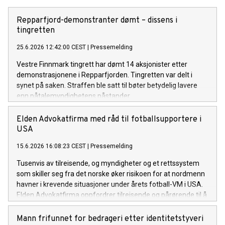
Repparfjord-demonstranter dømt – dissens i
tingretten
25.6.2026 12:42:00 CEST
|
Pressemelding
Vestre Finnmark tingrett har dømt 14 aksjonister etter
demonstrasjonene i Repparfjorden. Tingretten var delt i
synet på saken. Straffen ble satt til bøter betydelig lavere
enn påtalemyndighetens påstander.
Elden Advokatfirma med råd til fotballsupportere i
USA
15.6.2026 16:08:23 CEST
|
Pressemelding
Tusenvis av tilreisende, og myndigheter og et rettssystem
som skiller seg fra det norske øker risikoen for at nordmenn
havner i krevende situasjoner under årets fotball-VM i USA.
Elden Advokatfirma oppfordrer tilreisende og pårørende til å
søke bistand raskt dersom man får problemer.
Mann frifunnet for bedrageri etter identitetstyveri