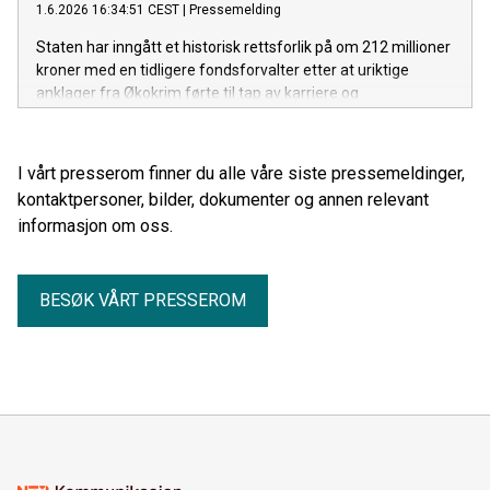
1.6.2026 16:34:51 CEST
|
Pressemelding
Staten har inngått et historisk rettsforlik på om 212 millioner
kroner med en tidligere fondsforvalter etter at uriktige
anklager fra Økokrim førte til tap av karriere og
inntektsgrunnlag. Forliket markerer avslutningen på en
årelang prosess, og innebærer at staten endelig erkjenner
ansvaret for konsekvensene av en urettmessig
I vårt presserom finner du alle våre siste pressemeldinger,
straffeforfølgning.
kontaktpersoner, bilder, dokumenter og annen relevant
informasjon om oss.
BESØK VÅRT PRESSEROM