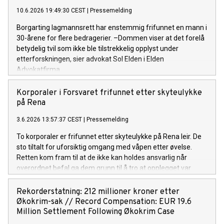
10.6.2026 19:49:30 CEST
|
Pressemelding
Borgarting lagmannsrett har enstemmig frifunnet en mann i
30-årene for flere bedragerier. –Dommen viser at det forelå
betydelig tvil som ikke ble tilstrekkelig opplyst under
etterforskningen, sier advokat Sol Elden i Elden
Advokatfirma.
Korporaler i Forsvaret frifunnet etter skyteulykke
på Rena
3.6.2026 13:57:37 CEST
|
Pressemelding
To korporaler er frifunnet etter skyteulykke på Rena leir. De
sto tiltalt for uforsiktig omgang med våpen etter øvelse.
Retten kom fram til at de ikke kan holdes ansvarlig når
overordnet befal ga dem grunn til å tro at opplegget var
forsvarlig, og de selv hadde gjennomført en prisverdig og
grundig plan for øvelsen.
Rekorderstatning: 212 millioner kroner etter
Økokrim-sak // Record Compensation: EUR 19.6
Million Settlement Following Økokrim Case