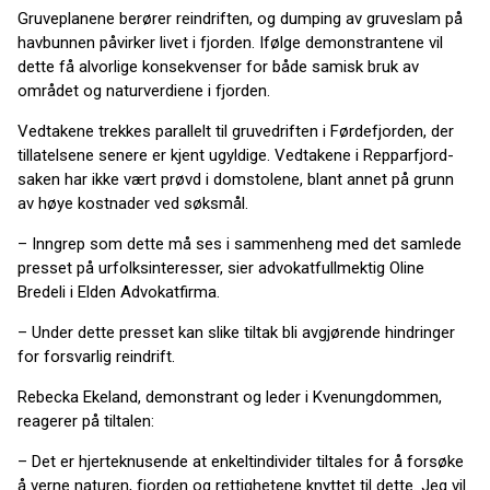
Gruveplanene berører reindriften, og dumping av gruveslam på
havbunnen påvirker livet i fjorden. Ifølge demonstrantene vil
dette få alvorlige konsekvenser for både samisk bruk av
området og naturverdiene i fjorden.
Vedtakene trekkes parallelt til gruvedriften i Førdefjorden, der
tillatelsene senere er kjent ugyldige. Vedtakene i Repparfjord-
saken har ikke vært prøvd i domstolene, blant annet på grunn
av høye kostnader ved søksmål.
– Inngrep som dette må ses i sammenheng med det samlede
presset på urfolksinteresser, sier advokatfullmektig Oline
Bredeli i Elden Advokatfirma.
– Under dette presset kan slike tiltak bli avgjørende hindringer
for forsvarlig reindrift.
Rebecka Ekeland, demonstrant og leder i Kvenungdommen,
reagerer på tiltalen:
– Det er hjerteknusende at enkeltindivider tiltales for å forsøke
å verne naturen, fjorden og rettighetene knyttet til dette. Jeg vil