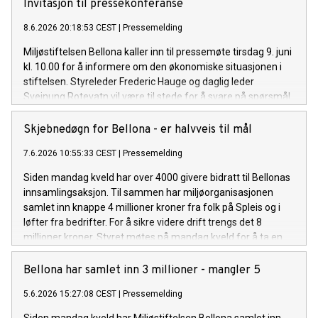
Invitasjon til pressekonferanse
8.6.2026 20:18:53 CEST
|
Pressemelding
Miljøstiftelsen Bellona kaller inn til pressemøte tirsdag 9. juni
kl. 10.00 for å informere om den økonomiske situasjonen i
stiftelsen. Styreleder Frederic Hauge og daglig leder
Sveinung Rotevatn vil være til stede for å svare på spørsmål.
Skjebnedøgn for Bellona - er halvveis til mål
7.6.2026 10:55:33 CEST
|
Pressemelding
Siden mandag kveld har over 4000 givere bidratt til Bellonas
innsamlingsaksjon. Til sammen har miljøorganisasjonen
samlet inn knappe 4 millioner kroner fra folk på Spleis og i
løfter fra bedrifter. For å sikre videre drift trengs det 8
millioner kroner. Styret møtes på mandag kveld for å ta en
beslutning.
Bellona har samlet inn 3 millioner - mangler 5
5.6.2026 15:27:08 CEST
|
Pressemelding