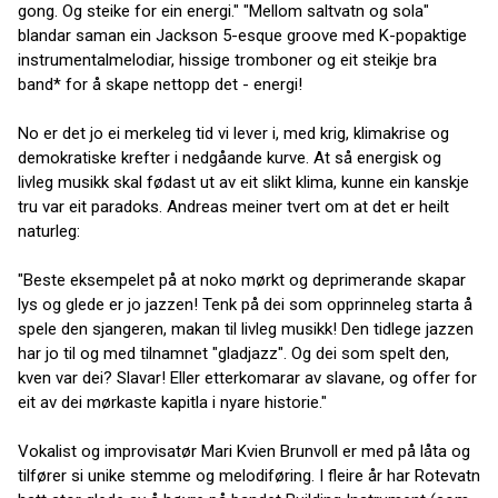
gong. Og steike for ein energi." "Mellom saltvatn og sola"
blandar saman ein Jackson 5-esque groove med K-popaktige
instrumentalmelodiar, hissige tromboner og eit steikje bra
band* for å skape nettopp det - energi!
No er det jo ei merkeleg tid vi lever i, med krig, klimakrise og
demokratiske krefter i nedgåande kurve. At så energisk og
livleg musikk skal fødast ut av eit slikt klima, kunne ein kanskje
tru var eit paradoks. Andreas meiner tvert om at det er heilt
naturleg:
"Beste eksempelet på at noko mørkt og deprimerande skapar
lys og glede er jo jazzen! Tenk på dei som opprinneleg starta å
spele den sjangeren, makan til livleg musikk! Den tidlege jazzen
har jo til og med tilnamnet "gladjazz". Og dei som spelt den,
kven var dei? Slavar! Eller etterkomarar av slavane, og offer for
eit av dei mørkaste kapitla i nyare historie."
Vokalist og improvisatør Mari Kvien Brunvoll er med på låta og
tilfører si unike stemme og melodiføring. I fleire år har Rotevatn