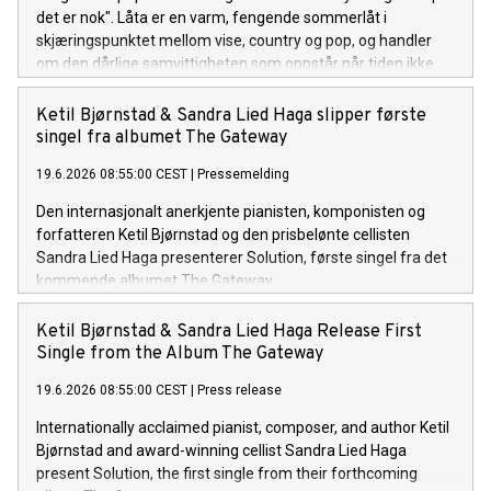
det er nok". Låta er en varm, fengende sommerlåt i
skjæringspunktet mellom vise, country og pop, og handler
om den dårlige samvittigheten som oppstår når tiden ikke
strekker til for menneskene man er glad i. Lytt til "Håper det
er nok" her.
Ketil Bjørnstad & Sandra Lied Haga slipper første
singel fra albumet The Gateway
19.6.2026 08:55:00 CEST
|
Pressemelding
Den internasjonalt anerkjente pianisten, komponisten og
forfatteren Ketil Bjørnstad og den prisbelønte cellisten
Sandra Lied Haga presenterer Solution, første singel fra det
kommende albumet The Gateway.
Ketil Bjørnstad & Sandra Lied Haga Release First
Single from the Album The Gateway
19.6.2026 08:55:00 CEST
|
Press release
Internationally acclaimed pianist, composer, and author Ketil
Bjørnstad and award-winning cellist Sandra Lied Haga
present Solution, the first single from their forthcoming