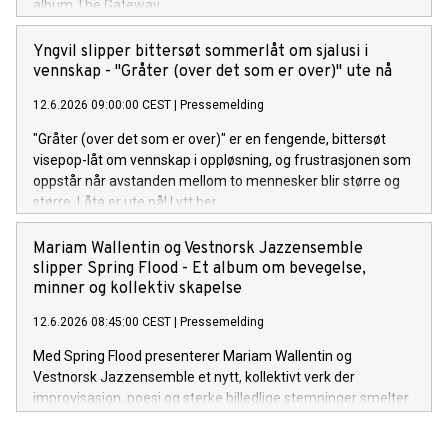
album The Gateway.
Yngvil slipper bittersøt sommerlåt om sjalusi i
vennskap - "Gråter (over det som er over)" ute nå
12.6.2026 09:00:00 CEST
|
Pressemelding
"Gråter (over det som er over)" er en fengende, bittersøt
visepop-låt om vennskap i oppløsning, og frustrasjonen som
oppstår når avstanden mellom to mennesker blir større og
større. Låta er ute på! Lytt her.
Mariam Wallentin og Vestnorsk Jazzensemble
slipper Spring Flood - Et album om bevegelse,
minner og kollektiv skapelse
12.6.2026 08:45:00 CEST
|
Pressemelding
Med Spring Flood presenterer Mariam Wallentin og
Vestnorsk Jazzensemble et nytt, kollektivt verk der
improvisasjon, poesi og sterke billedlige stemninger smelter
sammen i et levende og organisk uttrykk.