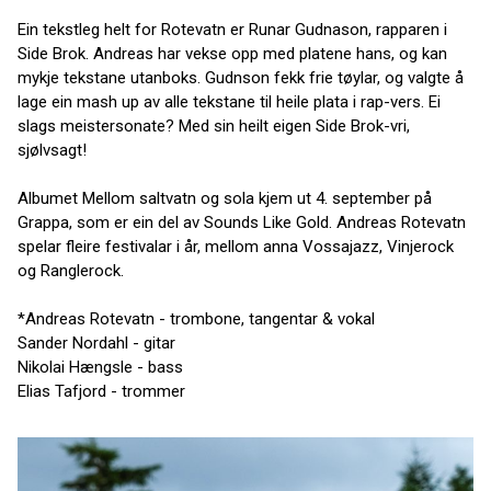
Ein tekstleg helt for Rotevatn er Runar Gudnason, rapparen i
Side Brok. Andreas har vekse opp med platene hans, og kan
mykje tekstane utanboks. Gudnson fekk frie tøylar, og valgte å
lage ein mash up av alle tekstane til heile plata i rap-vers. Ei
slags meistersonate? Med sin heilt eigen Side Brok-vri,
sjølvsagt!
Albumet Mellom saltvatn og sola kjem ut 4. september på
Grappa, som er ein del av Sounds Like Gold. Andreas Rotevatn
spelar fleire festivalar i år, mellom anna Vossajazz, Vinjerock
og Ranglerock.
*Andreas Rotevatn - trombone, tangentar & vokal
Sander Nordahl - gitar
Nikolai Hængsle - bass
Elias Tafjord - trommer