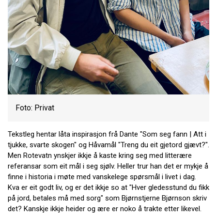
Foto: Privat
Tekstleg hentar låta inspirasjon frå Dante "Som seg fann | Att i
tjukke, svarte skogen" og Håvamål "Treng du eit gjetord gjævt?".
Men Rotevatn ynskjer ikkje å kaste kring seg med litterære
referansar som eit mål i seg sjølv. Heller trur han det er mykje å
finne i historia i møte med vanskelege spørsmål i livet i dag.
Kva er eit godt liv, og er det ikkje so at "Hver gledesstund du fikk
på jord, betales må med sorg" som Bjørnstjerne Bjørnson skriv
det? Kanskje ikkje heider og ære er noko å trakte etter likevel.