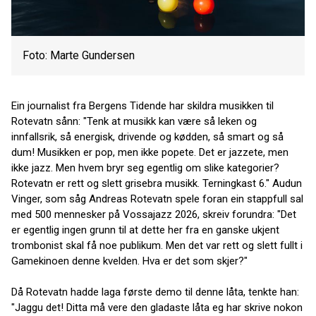
Foto: Marte Gundersen
Ein journalist fra Bergens Tidende har skildra musikken til
Rotevatn sånn: "Tenk at musikk kan være så leken og
innfallsrik, så energisk, drivende og kødden, så smart og så
dum! Musikken er pop, men ikke popete. Det er jazzete, men
ikke jazz. Men hvem bryr seg egentlig om slike kategorier?
Rotevatn er rett og slett grisebra musikk. Terningkast 6." Audun
Vinger, som såg Andreas Rotevatn spele foran ein stappfull sal
med 500 mennesker på Vossajazz 2026, skreiv forundra: "Det
er egentlig ingen grunn til at dette her fra en ganske ukjent
trombonist skal få noe publikum. Men det var rett og slett fullt i
Gamekinoen denne kvelden. Hva er det som skjer?"
Då Rotevatn hadde laga første demo til denne låta, tenkte han:
"Jaggu det! Ditta må vere den gladaste låta eg har skrive nokon