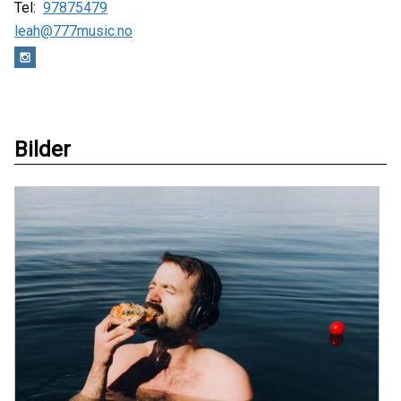
Tel:
97875479
leah@777music.no
Bilder