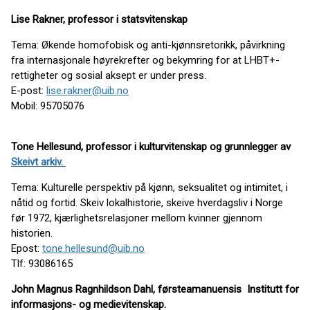
Lise Rakner, professor i statsvitenskap
Tema: Økende homofobisk og anti-kjønnsretorikk, påvirkning
fra internasjonale høyrekrefter og bekymring for at LHBT+-
rettigheter og sosial aksept er under press.
E-post:
lise.rakner@uib.no
Mobil: 95705076
Tone Hellesund, professor i kulturvitenskap og grunnlegger av
Skeivt arkiv.
Tema: Kulturelle perspektiv på kjønn, seksualitet og intimitet, i
nåtid og fortid. Skeiv lokalhistorie, skeive hverdagsliv i Norge
før 1972, kjærlighetsrelasjoner mellom kvinner gjennom
historien.
Epost:
tone.hellesund@uib.no
Tlf: 93086165
John Magnus Ragnhildson Dahl, førsteamanuensis Institutt for
informasjons- og medievitenskap.