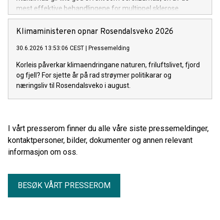
mest effektive behandlingene for multippel sklerose.
Samtidig sparer bruk av rituksimab det norske helsevesenet
rundt 500 millioner kroner hvert år.
Klimaministeren opnar Rosendalsveko 2026
30.6.2026 13:53:06 CEST
|
Pressemelding
Korleis påverkar klimaendringane naturen, friluftslivet, fjord
og fjell? For sjette år på rad strøymer politikarar og
næringsliv til Rosendalsveko i august.
I vårt presserom finner du alle våre siste pressemeldinger,
kontaktpersoner, bilder, dokumenter og annen relevant
informasjon om oss.
BESØK VÅRT PRESSEROM