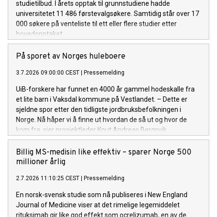
studietilbud. I årets opptak til grunnstudiene hadde
universitetet 11 486 førstevalgsøkere. Samtidig står over 17
000 søkere på venteliste til ett eller flere studier etter
hovedopptaket.
På sporet av Norges huleboere
3.7.2026 09:00:00 CEST
|
Pressemelding
UiB-forskere har funnet en 4000 år gammel hodeskalle fra
et lite barn i Vaksdal kommune på Vestlandet. – Dette er
sjeldne spor etter den tidligste jordbruksbefolkningen i
Norge. Nå håper vi å finne ut hvordan de så ut og hvor de
kom fra, sier prosjektleder Knut Andreas Bergsvik.
Billig MS-medisin like effektiv – sparer Norge 500
millioner årlig
2.7.2026 11:10:25 CEST
|
Pressemelding
En norsk-svensk studie som nå publiseres i New England
Journal of Medicine viser at det rimelige legemiddelet
rituksimab gir like god effekt som ocrelizumab, en av de