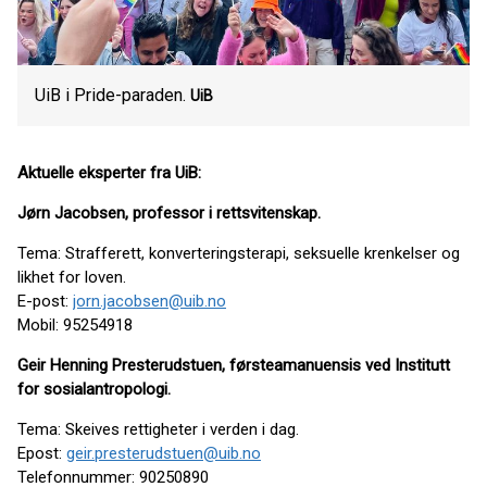
UiB i Pride-paraden.
UiB
Aktuelle eksperter fra UiB:
Jørn Jacobsen, professor i rettsvitenskap.
Tema: Strafferett, konverteringsterapi, seksuelle krenkelser og
likhet for loven.
E-post:
jorn.jacobsen@uib.no
Mobil: 95254918
Geir Henning Presterudstuen, førsteamanuensis ved Institutt
for sosialantropologi.
Tema: Skeives rettigheter i verden i dag.
Epost:
geir.presterudstuen@uib.no
Telefonnummer: 90250890