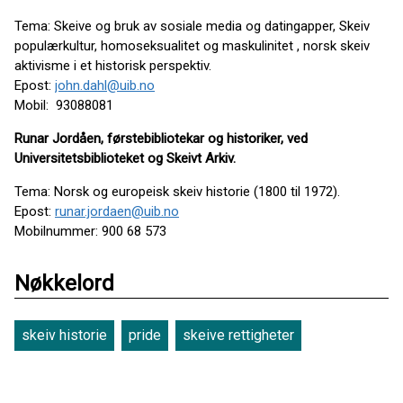
Tema: Skeive og bruk av sosiale media og datingapper, Skeiv
populærkultur, homoseksualitet og maskulinitet , norsk skeiv
aktivisme i et historisk perspektiv.
Epost:
john.dahl@uib.no
Mobil: 93088081
Runar Jordåen, førstebibliotekar og historiker, ved
Universitetsbiblioteket og Skeivt Arkiv.
Tema: Norsk og europeisk skeiv historie (1800 til 1972).
Epost:
runar.jordaen@uib.no
Mobilnummer: 900 68 573
Nøkkelord
skeiv historie
pride
skeive rettigheter