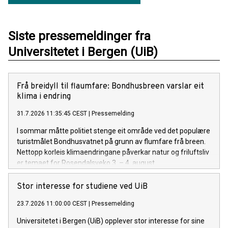
Siste pressemeldinger fra
Universitetet i Bergen (UiB)
Frå breidyll til flaumfare: Bondhusbreen varslar eit
klima i endring
31.7.2026 11:35:45 CEST
|
Pressemelding
I sommar måtte politiet stenge eit område ved det populære
turistmålet Bondhusvatnet på grunn av flumfare frå breen.
Nettopp korleis klimaendringane påverkar natur og friluftsliv
er temaet for Rosendalsveko 3. – 4. august.
Stor interesse for studiene ved UiB
23.7.2026 11:00:00 CEST
|
Pressemelding
Universitetet i Bergen (UiB) opplever stor interesse for sine