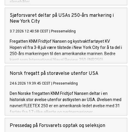
slepebåter.
Sjøforsvaret deltar på USAs 250-års markering i
New York City
3.7.2026 12:40:58 CEST
|
Pressemelding
Fregatten KNM Fridtjof Nansen og kystvaktfartøyet KV
Hopen vil fra 3-8.juli være tilstede i New York City for å ta del i
250-års markeringen til den amerikanske marinen. Bedre
kjent som International Naval Review 250 (INR250).
Norsk fregatt på storøvelse utenfor USA
24.6.2026 19:39:45 CEST
|
Pressemelding
Den Norske fregatten KNM Fridtjof Nansen deltar i en
historisk stor øvelse utenfor østkysten av USA. Øvelsen med
navnet FLEETEX 250 er en amerikansk-ledet øvelse med 31
fartøy fra 17 ulike allierte og partnernasjoner.
Pressedag på Forsvarets opptak og seleksjon