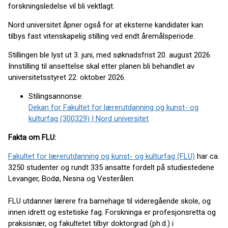
forskningsledelse vil bli vektlagt.
Nord universitet åpner også for at eksterne kandidater kan
tilbys fast vitenskapelig stilling ved endt åremålsperiode.
Stillingen ble lyst ut 3. juni, med søknadsfrist 20. august 2026.
Innstilling til ansettelse skal etter planen bli behandlet av
universitetsstyret 22. oktober 2026.
Stilingsannonse:
Dekan for Fakultet for lærerutdanning og kunst- og
kulturfag (300329) | Nord universitet
Fakta om FLU:
Fakultet for lærerutdanning og kunst- og kulturfag (FLU)
har ca.
3250 studenter og rundt 335 ansatte fordelt på studiestedene
Levanger, Bodø, Nesna og Vesterålen.
FLU utdanner lærere fra barnehage til videregående skole, og
innen idrett og estetiske fag. Forskninga er profesjonsretta og
praksisnær, og fakultetet tilbyr doktorgrad (ph.d.) i