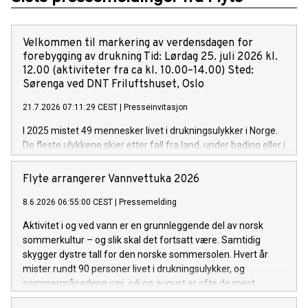
Velkommen til markering av verdensdagen for
forebygging av drukning Tid: Lørdag 25. juli 2026 kl.
12.00 (aktiviteter fra ca kl. 10.00–14.00) Sted:
Sørenga ved DNT Friluftshuset, Oslo
21.7.2026 07:11:29 CEST
|
Presseinvitasjon
I 2025 mistet 49 mennesker livet i drukningsulykker i Norge.
De fleste ulykkene skjer etter fall fra land, under bading eller i
fritidsbåt – hendelser som i mange tilfeller kan forebygges. I
løpet av 1. halvår har allerede 43 mennesker mistet livet i
Flyte arrangerer Vannvettuka 2026
drukning.
8.6.2026 06:55:00 CEST
|
Pressemelding
Aktivitet i og ved vann er en grunnleggende del av norsk
sommerkultur – og slik skal det fortsatt være. Samtidig
skygger dystre tall for den norske sommersolen. Hvert år
mister rundt 90 personer livet i drukningsulykker, og
sommermånedene juni, juli og august er ofte de mest
utsatte. Bare i juli 2025, da sommervarmen for alvor kom til