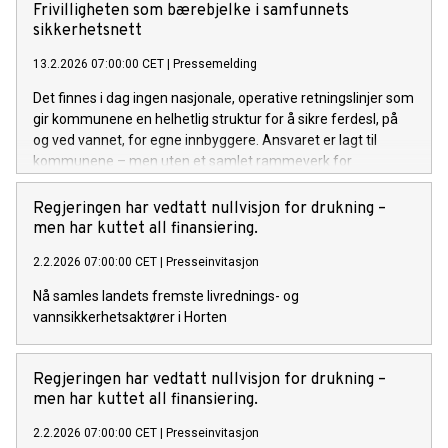
Norge, omkom 15 personer i drukning.
Frivilligheten som bærebjelke i samfunnets
sikkerhetsnett
13.2.2026 07:00:00 CET
|
Pressemelding
Det finnes i dag ingen nasjonale, operative retningslinjer som
gir kommunene en helhetlig struktur for å sikre ferdesl, på
og ved vannet, for egne innbyggere. Ansvaret er lagt til
kommunene – men uten et samlet rammeverk for
gjennomføring. Nå trer frivilligheten inn som
innovasjonspartner.
Regjeringen har vedtatt nullvisjon for drukning –
men har kuttet all finansiering.
2.2.2026 07:00:00 CET
|
Presseinvitasjon
Nå samles landets fremste livrednings- og
vannsikkerhetsaktører i Horten
Regjeringen har vedtatt nullvisjon for drukning –
men har kuttet all finansiering.
2.2.2026 07:00:00 CET
|
Presseinvitasjon