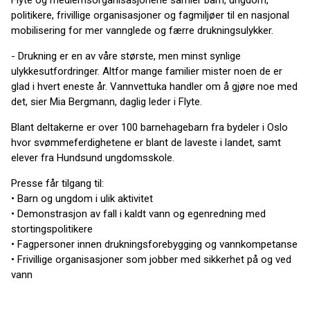
Flyte og medlemsorganisasjonene samler barn, ungdom,
politikere, frivillige organisasjoner og fagmiljøer til en nasjonal
mobilisering for mer vannglede og færre drukningsulykker.
- Drukning er en av våre største, men minst synlige
ulykkesutfordringer. Altfor mange familier mister noen de er
glad i hvert eneste år. Vannvettuka handler om å gjøre noe med
det, sier Mia Bergmann, daglig leder i Flyte.
Blant deltakerne er over 100 barnehagebarn fra bydeler i Oslo
hvor svømmeferdighetene er blant de laveste i landet, samt
elever fra Hundsund ungdomsskole.
Presse får tilgang til:
• Barn og ungdom i ulik aktivitet
• Demonstrasjon av fall i kaldt vann og egenredning med
stortingspolitikere
• Fagpersoner innen drukningsforebygging og vannkompetanse
• Frivillige organisasjoner som jobber med sikkerhet på og ved
vann