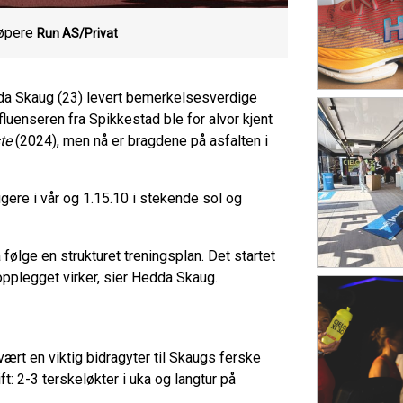
løpere
Run AS/Privat
edda Skaug (23) levert bemerkelsesverdige
luenseren fra Spikkestad ble for alvor kjent
te
(2024), men nå er bragdene på asfalten i
ere i vår og 1.15.10 i stekende sol og
følge en strukturet treningsplan. Det startet
opplegget virker, sier Hedda Skaug.
vært en viktig bidragyter til Skaugs ferske
t: 2-3 terskeløkter i uka og langtur på