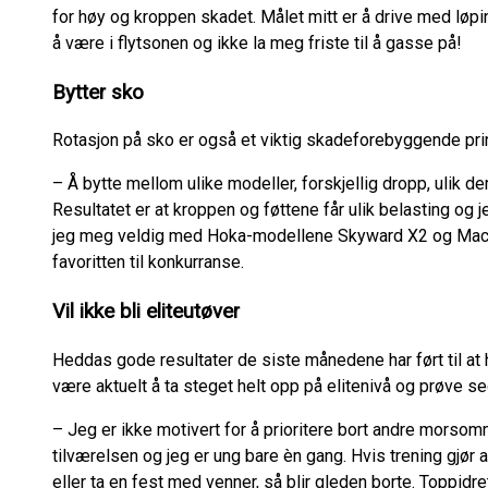
for høy og kroppen skadet. Målet mitt er å drive med løpin
å være i flytsonen og ikke la meg friste til å gasse på!
Bytter sko
Rotasjon på sko er også et viktig skadeforebyggende prin
– Å bytte mellom ulike modeller, forskjellig dropp, ulik d
Resultatet er at kroppen og føttene får ulik belasting og j
jeg meg veldig med Hoka-modellene Skyward X2 og Mach 7
favoritten til konkurranse.
Vil ikke bli eliteutøver
Heddas gode resultater de siste månedene har ført til at
være aktuelt å ta steget helt opp på elitenivå og prøve s
– Jeg er ikke motivert for å prioritere bort andre morsom
tilværelsen og jeg er ung bare èn gang. Hvis trening gjør a
eller ta en fest med venner, så blir gleden borte. Toppidret