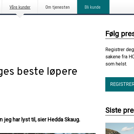
Våre kunder
Om tjenesten
Bli kunde
Følg pre
Registrer deg
sakene fra HO
som helst.
ges beste løpere
REGISTRE
Siste pr
 jeg har lyst til, sier Hedda Skaug.