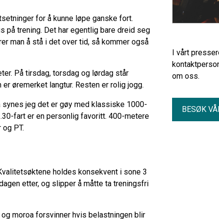
setninger for å kunne løpe ganske fort.
på trening. Det har egentlig bare dreid seg
arer man å stå i det over tid, så kommer også
I vårt presse
kontaktperson
ter. På tirsdag, torsdag og lørdag står
om oss.
r øremerket langtur. Resten er rolig jogg.
nå synes jeg det er gøy med klassiske 1000-
BESØK VÅ
30-fart er en personlig favoritt. 400-metere
r og PT.
ng. Kvalitetsøktene holdes konsekvent i sone 3
dagen etter, og slipper å måtte ta treningsfri
y og moroa forsvinner hvis belastningen blir