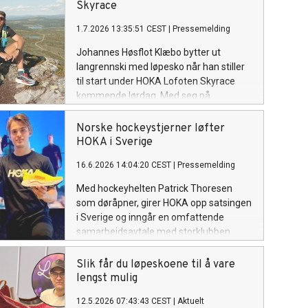
Skyrace
1.7.2026 13:35:51 CEST
|
Pressemelding
Johannes Høsflot Klæbo bytter ut
langrennski med løpesko når han stiller
til start under HOKA Lofoten Skyrace
kommende lørdag. Med seg på
startstreken har han kjæreste og
Norseman-klare Pernille Døsvik.
Norske hockeystjerner løfter
HOKA i Sverige
16.6.2026 14:04:20 CEST
|
Pressemelding
Med hockeyhelten Patrick Thoresen
som døråpner, girer HOKA opp satsingen
i Sverige og inngår en omfattende
samarbeidsavtale med storklubben
Djurgården.
Slik får du løpeskoene til å vare
lengst mulig
12.5.2026 07:43:43 CEST
|
Aktuelt