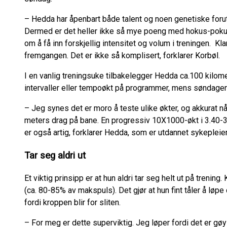
– Hedda har åpenbart både talent og noen genetiske forut
Dermed er det heller ikke så mye poeng med hokus-pokus 
om å få inn forskjellig intensitet og volum i treningen. Kl
fremgangen. Det er ikke så komplisert, forklarer Korbøl.
I en vanlig treningsuke tilbakelegger Hedda ca.100 kilome
intervaller eller tempoøkt på programmer, mens søndagen e
– Jeg synes det er moro å teste ulike økter, og akkurat 
meters drag på bane. En progressiv 10X1000-økt i 3.40-3.
er også artig, forklarer Hedda, som er utdannet sykepleie
Tar seg aldri ut
Et viktig prinsipp er at hun aldri tar seg helt ut på treni
(ca. 80-85% av makspuls). Det gjør at hun fint tåler å løpe 
fordi kroppen blir for sliten.
– For meg er dette superviktig. Jeg løper fordi det er gø