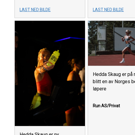
LAST NED BILDE
LAST NED BILDE
Hedda Skaug er på r
blitt en av Norges 
løpere
Run AS/Privat
Hedda Skaug er ny