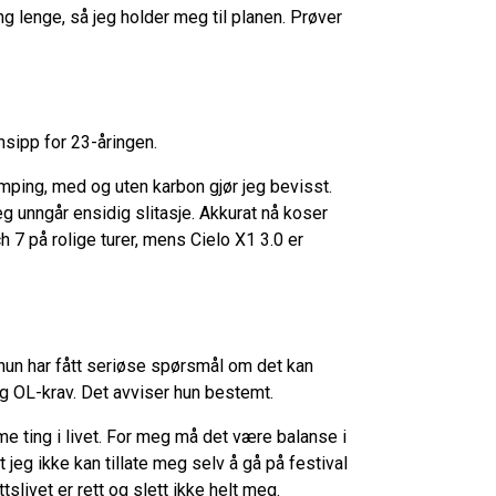
g lenge, så jeg holder meg til planen. Prøver
sipp for 23-åringen.
emping, med og uten karbon gjør jeg bevisst.
eg unngår ensidig slitasje. Akkurat nå koser
 på rolige turer, mens Cielo X1 3.0 er
 hun har fått seriøse spørsmål om det kan
eg OL-krav. Det avviser hun bestemt.
me ting i livet. For meg må det være balanse i
t jeg ikke kan tillate meg selv å gå på festival
tslivet er rett og slett ikke helt meg.