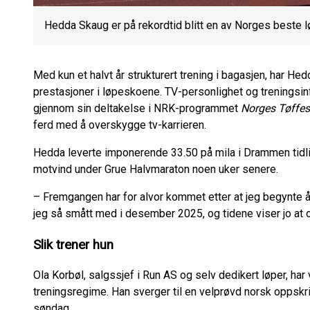
Hedda Skaug er på rekordtid blitt en av Norges beste 
Med kun et halvt år strukturert trening i bagasjen, har H
prestasjoner i løpeskoene. TV-personlighet og treningsinf
gjennom sin deltakelse i NRK-programmet
Norges Tøffes
ferd med å overskygge tv-karrieren.
Hedda leverte imponerende 33.50 på mila i Drammen tidlig
motvind under Grue Halvmaraton noen uker senere.
– Fremgangen har for alvor kommet etter at jeg begynte å 
jeg så smått med i desember 2025, og tidene viser jo at 
Slik trener hun
Ola Korbøl, salgssjef i Run AS og selv dedikert løper, har 
treningsregime. Han sverger til en velprøvd norsk oppskrif
søndag.