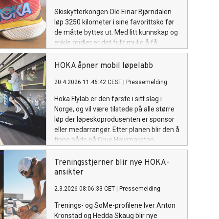
Skiskytterkongen Ole Einar Bjørndalen
løp 3250 kilometer i sine favorittsko før
de måtte byttes ut. Med litt kunnskap og
enkle midler er det fullt mulig å få
løpeskoen til å holde mil etter mil.
HOKA åpner mobil løpelabb
20.4.2026 11:46:42 CEST
|
Pressemelding
Hoka Flylab er den første i sitt slag i
Norge, og vil være tilstede på alle større
løp der løpeskoprodusenten er sponsor
eller medarrangør. Etter planen blir den å
finne både på Grue Halvmaraton,
Norefjell Trail og Lofoten Skyrace.
Treningsstjerner blir nye HOKA-
ansikter
2.3.2026 08:06:33 CET
|
Pressemelding
Trenings- og SoMe-profilene Iver Anton
Kronstad og Hedda Skaug blir nye