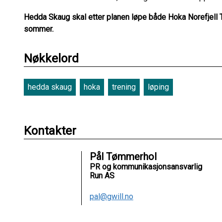
Hedda Skaug skal etter planen løpe både Hoka Norefjell 
sommer.
Nøkkelord
hedda skaug
hoka
trening
løping
Kontakter
Pål Tømmerhol
PR og kommunikasjonsansvarlig
Run AS
pal@gwill.no