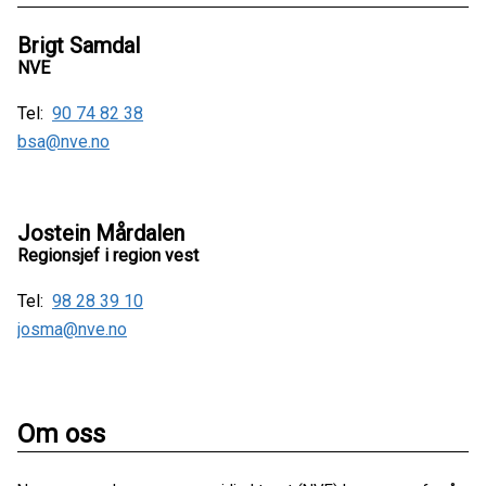
Brigt Samdal
NVE
Tel:
90 74 82 38
bsa@nve.no
Jostein Mårdalen
Regionsjef i region vest
Tel:
98 28 39 10
josma@nve.no
Om oss