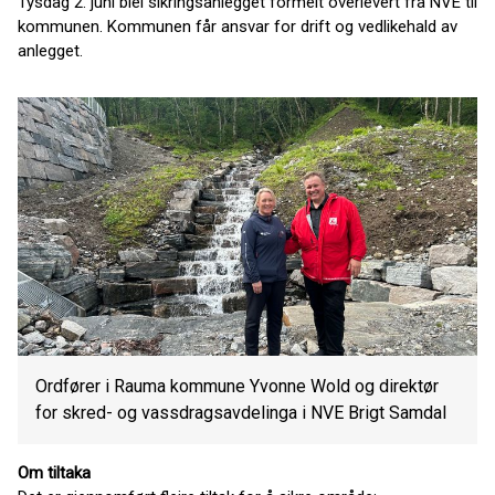
Tysdag 2. juni blei sikringsanlegget formelt overlevert frå NVE til
kommunen. Kommunen får ansvar for drift og vedlikehald av
anlegget.
Ordfører i Rauma kommune Yvonne Wold og direktør
for skred- og vassdragsavdelinga i NVE Brigt Samdal
Om tiltaka