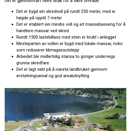
Det er gjennomført fleire tiltak for å sikre område:
Det er bygd ein skredvoll på rundt 250 meter, med ei
høgde på opptil 7 meter
Det er etablert ein mindre voll og eit massebasseng for å
handtere massar ved skred
Rundt 1500 lastebillass med stein er brukt i anlegget
Mesteparten av vollen er bygd med lokale massar, noko
som reduserer klimagassutslepp
Arbeidet ble midlertidig stansa to gonger undervegs
grunna skredfare
Det er lagt vekt på å ivareta landbruket gjennom
erstatningsareal og god arealutnytting