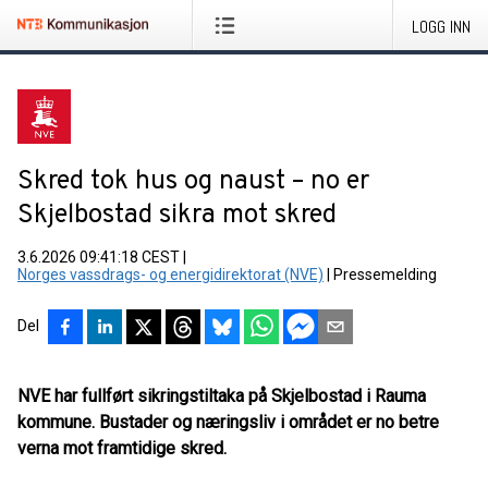
LOGG INN
Skred tok hus og naust – no er
Skjelbostad sikra mot skred
3.6.2026 09:41:18 CEST
|
Norges vassdrags- og energidirektorat (NVE)
|
Pressemelding
Del
NVE har fullført sikringstiltaka på Skjelbostad i Rauma
kommune. Bustader og næringsliv i området er no betre
verna mot framtidige skred.