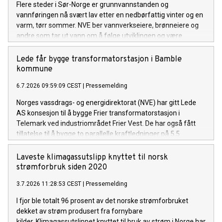
Flere steder i Sør-Norge er grunnvannstanden og
vannføringen nå svært lav etter en nedbørfattig vinter og en
varm, tørr sommer. NVE ber vannverkseiere, brønneiere og
andre som tar ut vann om å følge utviklingen og være
forberedt på å gjøre vannbesparende tiltak om det ikke
kommer mye regn de neste ukene.
Lede får bygge transformatorstasjon i Bamble
kommune
6.7.2026 09:59:09 CEST
|
Pressemelding
Norges vassdrags- og energidirektorat (NVE) har gitt Lede
AS konsesjon til å bygge Frier transformatorstasjon i
Telemark ved industriområdet Frier Vest. De har også fått
tillatelse til å bygge to parallelle kraftledninger på 5,5
kilometer, for å knytte stasjonen til Herum
transformatorstasjon.
Laveste klimagassutslipp knyttet til norsk
strømforbruk siden 2020
3.7.2026 11:28:53 CEST
|
Pressemelding
I fjor ble totalt 96 prosent av det norske strømforbruket
dekket av strøm produsert fra fornybare
kilder. Klimagassutslippet knyttet til bruk av strøm i Norge har