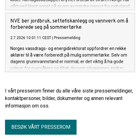
gått ned blant annet på grunn av mindre import fra naboland
med høyere andel kraftproduksjon med klimautslipp. Det
viser NVEs klimadeklarasjon for fysisk levert strøm i 2025.
NVE ber jordbruk, settefiskanlegg og vannverk om å
forberede seg på sommertørke
2.7.2026 10:01:11 CEST
|
Pressemelding
Norges vassdrags- og energidirektorat oppfordrer en rekke
aktører til å være forberedt på mulig sommertørke. Selv om
dagens grunnvannstand er normal, er det viktig å ha gode
rutiner for overvåking og tiltak dersom situasjonen endrer
seg gjennom sommeren.
I vårt presserom finner du alle våre siste pressemeldinger,
kontaktpersoner, bilder, dokumenter og annen relevant
informasjon om oss.
BESØK VÅRT PRESSEROM