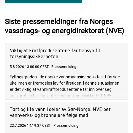
Siste pressemeldinger fra Norges
vassdrags- og energidirektorat (NVE)
Viktig at kraftprodusentene tar hensyn til
forsyningssikkerheten
5.8.2026 13:00:00 CEST
|
Pressemelding
Fyllingsgraden i de norske vannmagasinene økte litt forrige
uke, men er fremdeles lav for årstiden. I denne situasjonen
er det viktig at vannkraftprodusentene tar inn over seg
ansvaret de har for vinterens forsyningssikkerhet. NVE
følger utviklingen av kraftsituasjonen, i tett dialog med
Statnett. Om nødvendig vil NVE innføre en
Tørt og lite vann i deler av Sør-Norge: NVE ber
rapporteringsordning for kraftprodusentene.
vannverks- og brønneiere følge med
22.7.2026 14:19:37 CEST
|
Pressemelding