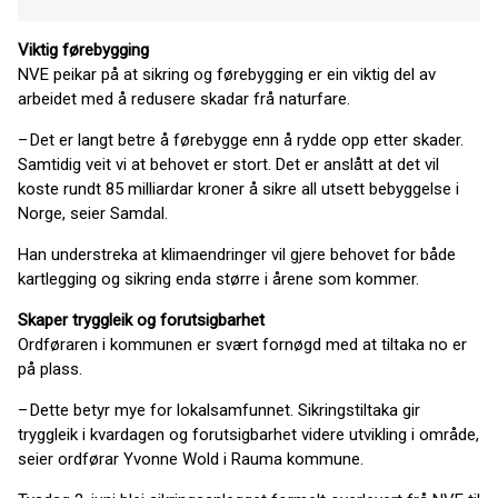
Viktig førebygging
NVE peikar på at sikring og førebygging er ein viktig del av
arbeidet med å redusere skadar frå naturfare.
– Det er langt betre å førebygge enn å rydde opp etter skader.
Samtidig veit vi at behovet er stort. Det er anslått at det vil
koste rundt 85 milliardar kroner å sikre all utsett bebyggelse i
Norge, seier Samdal.
Han understreka at klimaendringer vil gjere behovet for både
kartlegging og sikring enda større i årene som kommer.
Skaper tryggleik og forutsigbarhet
Ordføraren i kommunen er svært fornøgd med at tiltaka no er
på plass.
– Dette betyr mye for lokalsamfunnet. Sikringstiltaka gir
tryggleik i kvardagen og forutsigbarhet videre utvikling i område,
seier ordførar Yvonne Wold i Rauma kommune.