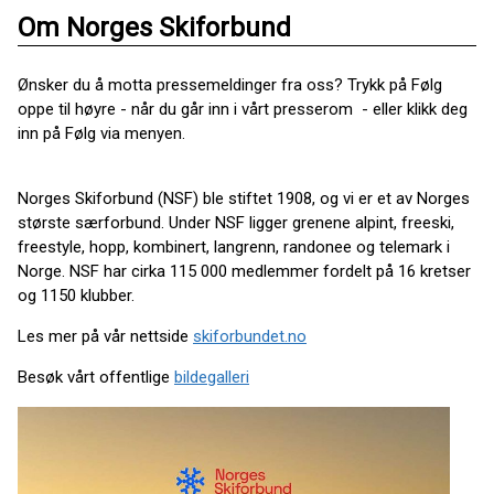
Om Norges Skiforbund
Ønsker du å motta pressemeldinger fra oss? Trykk på Følg
oppe til høyre - når du går inn i vårt presserom - eller klikk deg
inn på Følg via menyen.
Norges Skiforbund (NSF) ble stiftet 1908, og vi er et av Norges
største særforbund. Under NSF ligger grenene alpint, freeski,
freestyle, hopp, kombinert, langrenn, randonee og telemark i
Norge. NSF har cirka 115 000 medlemmer fordelt på 16 kretser
og 1150 klubber.
Les mer på vår nettside
skiforbundet.no
Besøk vårt offentlige
bildegalleri