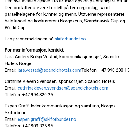
Den nye avtalen gjelder i to år, med opsjon på ytterligere ett år.
Den omfatter utøvere fordelt på fem regionlag, samt
paraelitelagene for kvinner og menn. Utøverne representerer
hele landet og konkurrerer i Norgescup, Skandinavisk Cup og
World Cup.
Les pressemeldingen på
skiforbundet.no
For mer informasjon, kontakt:
Lars Anders Bolsø Vestad, kommunikasjonssjef, Scandic
Hotels Norge
Email:
lars.vestad@scandichotels.com
Telefon: +47 990 238 15
Cathrine Kleven Svendsen, sponsorsjef, Scandic Hotels
Email:
cathrinekleven.svendsen@scandichotels.com
Telefon: +47 994 320 25
Espen Graff, leder kommunikasjon og samfunn, Norges
Skiforbund
Email:
espen.graff@skiforbundet.no
Telefon: +47 909 325 95