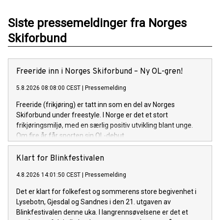
Siste pressemeldinger fra Norges
Skiforbund
Freeride inn i Norges Skiforbund – Ny OL-gren!
5.8.2026 08:08:00 CEST
|
Pressemelding
Freeride (frikjøring) er tatt inn som en del av Norges
Skiforbund under freestyle. I Norge er det et stort
frikjøringsmiljø, med en særlig positiv utvikling blant unge.
Om fire år får sporten sin OL-debut.
Klart for Blinkfestivalen
4.8.2026 14:01:50 CEST
|
Pressemelding
Det er klart for folkefest og sommerens store begivenhet i
Lysebotn, Gjesdal og Sandnes i den 21. utgaven av
Blinkfestivalen denne uka. I langrennsøvelsene er det et