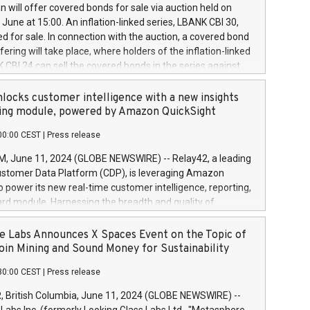
 share buyback programmes set out in MAR article 5) and
 will offer covered bonds for sale via auction held on
ion Delegated Regulation (EU) 2016/1052, also referred
June at 15:00. An inflation-linked series, LBANK CBI 30,
fe Harbour rules. Trading dayNumber of shares bought
red for sale. In connection with the auction, a covered bond
 transaction priceAmount DKKAccumulated trading for
ering will take place, where holders of the inflation-linked
8,1001,023.01489,100,86026:3 June
 CBI 24 can sell the covered bonds in the series against
050.597,354,13027:4 June
ds bought in the above-mentioned auction. The clean
055.705,278,50028:6
 bonds is predefined at 99,594. Expected settlement date is
locks customer intelligence with a new insights
001,096.273,288,81029:7 June
4. Covered bonds issued by Landsbankinn are rated A+
ing module, powered by Amazon QuickSight
106.174,424,68
outlook by S&P Global Ratings. Landsbankinn Capital
00:00 CEST
|
Press release
 manage the auction. For further information, please call
30 or email verdbrefamidlun@landsbankinn.is.
June 11, 2024 (GLOBE NEWSWIRE) -- Relay42, a leading
stomer Data Platform (CDP), is leveraging Amazon
o power its new real-time customer intelligence, reporting,
rd module. Harnessing the breadth and quality of
ta, the new Insights module empowers marketing teams
 into customer behaviors and gain invaluable insights into
 Labs Announces X Spaces Event on the Topic of
nce of their marketing programs across all online, offline,
oin Mining and Sound Money for Sustainability
ned marketing channels. Preview of the Relay42 Insights
30:00 CEST
|
Press release
re-beta version Key capabilities of the Relay42 Insights
de: Deep insights into customer behaviors: With the
British Columbia, June 11, 2024 (GLOBE NEWSWIRE) --
ghts module, marketers can ask unlimited questions about