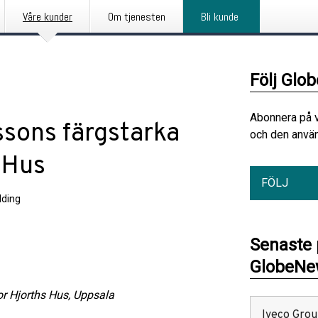
Våre kunder
Om tjenesten
Bli kunde
Följ Glo
Abonnera på 
sons färgstarka
och den använ
 Hus
FÖLJ
ding
Senaste
GlobeNew
or Hjorths Hus, Uppsala
Iveco Group