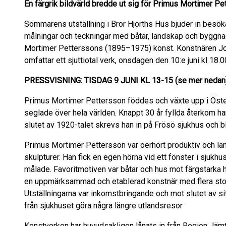
En färgrik bildvärld bredde ut sig för Primus Mortimer Pe
Sommarens utställning i Bror Hjorths Hus bjuder in besökar
målningar och teckningar med båtar, landskap och byggn
Mortimer Petterssons (1895–1975) konst. Konstnären Jo
omfattar ett sjuttiotal verk, onsdagen den 10:e juni kl 18.0
PRESSVISNING: TISDAG 9 JUNI KL 13-15 (se mer nedan
Primus Mortimer Pettersson föddes och växte upp i Öster
seglade över hela världen. Knappt 30 år fyllda återkom han
slutet av 1920-talet skrevs han in på Frösö sjukhus och bl
Primus Mortimer Pettersson var oerhört produktiv och läm
skulpturer. Han fick en egen hörna vid ett fönster i sjukh
målade. Favoritmotiven var båtar och hus mot färgstarka hi
en uppmärksammad och etablerad konstnär med flera stora
Utställningarna var inkomstbringande och mot slutet av s
från sjukhuset göra några längre utlandsresor
Konstverken har huvudsakligen lånats in från Region Jäm