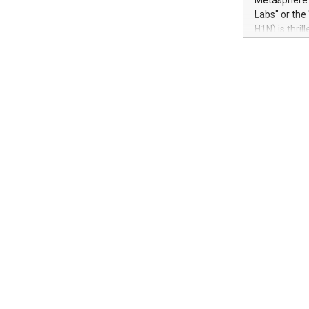
Metasphere L
their data a
Labs" or th
customers mo
H1N) is thri
Marketers can
Green Bitcoi
natural lang
2024 at 2 p.
to join the 
the fundame
how Bitcoin 
Innovations:
Bitcoin min
enhance stab
payment sys
Compare Bitc
"We're excite
Bitcoin