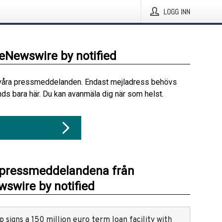
LOGG INN
beNewswire by notified
våra pressmeddelanden. Endast mejladress behövs
ds bara här. Du kan avanmäla dig när som helst.
 pressmeddelandena från
swire by notified
 signs a 150 million euro term loan facility with