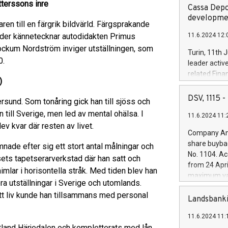
tterssons inre
Cassa Depo
developmen
en till en färgrik bildvärld. Färgsprakande
ader kännetecknar autodidakten Primus
11.6.2024 12:
ckum Nordström inviger utställningen, som
Turin, 11th 
0.
leader activ
related Fina
)
facility of 1
creation of 
DSV, 1115
sund. Som tonåring gick han till sjöss och
and innovati
 till Sverige, men led av mental ohälsa. I
11.6.2024 11:
Iveco Group 
ev kvar där resten av livet.
the field of 
Company Ann
autonomous d
share buyba
nade efter sig ett stort antal målningar och
increasing ef
No. 1104. Ac
usets tapetserarverkstad där han satt och
financed inv
from 24 Apri
mlar i horisontella stråk. Med tiden blev han
be made by I
maximum val
(EXM: IVG) i
 utställningar i Sverige och utomlands.
shares, corr
business and
itt liv kunde han tillsammans med personal
commenceme
Landsbanki
brands are 
implemented
11.6.2024 11:
European Par
tland Härjedalen och kompletterats med lån