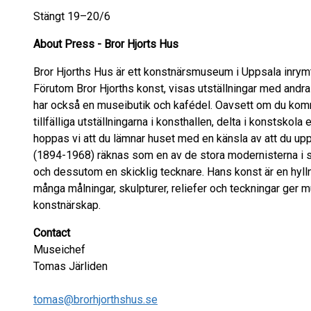
Stängt 19–20/6
About Press - Bror Hjorts Hus
Bror Hjorths Hus är ett konstnärsmuseum i Uppsala inrymt 
Förutom Bror Hjorths konst, visas utställningar med andra
har också en museibutik och kafédel. Oavsett om du komme
tillfälliga utställningarna i konsthallen, delta i konstskola
hoppas vi att du lämnar huset med en känsla av att du uppl
(1894-1968) räknas som en av de stora modernisterna i s
och dessutom en skicklig tecknare. Hans konst är en hyllni
många målningar, skulpturer, reliefer och teckningar ger m
konstnärskap.
Contact
Museichef
Tomas Järliden
tomas@brorhjorthshus.se