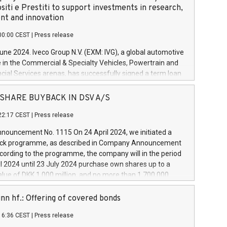
siti e Prestiti to support investments in research,
t and innovation
00:00 CEST
|
Press release
June 2024. Iveco Group N.V. (EXM: IVG), a global automotive
e in the Commercial & Specialty Vehicles, Powertrain and
ncial Services arenas, has successfully signed a term loan
50 million euros with Cassa Depositi e Prestiti (CDP), for the
new projects in Italy dedicated to research, development
 - SHARE BUYBACK IN DSV A/S
on. In detail, through the resources made available by CDP,
22:17 CEST
|
Press release
will develop innovative technologies and architectures in
electric propulsion and further develop solutions for
ouncement No. 1115 On 24 April 2024, we initiated a
riving, digitalisation and vehicle connectivity aimed at
ck programme, as described in Company Announcement
ficiency, safety, driving comfort and productivity. The
cording to the programme, the company will in the period
estments, which will have a 5-year amortising profile, will
l 2024 until 23 July 2024 purchase own shares up to a
veco Group in Italy by the end of 2025. Iveco Group N.V.
ue of DKK 1,000 million, and no more than 1,700,000
s the home of unique people and brands that power your
esponding to 0.79% of the share capital at
 mission to advance a more sustainable society. The eight
nt of the programme. The programme has been
nn hf.: Offering of covered bonds
each a
 in accordance with Regulation No. 596/2014 of the
16:36 CEST
|
Press release
liament and Council of 16 April 2014 (“MAR”) (save for