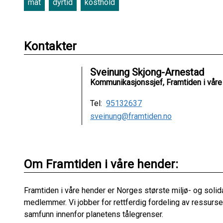
mat
dyrtid
kosthold
Kontakter
Sveinung Skjong-Arnestad
Kommunikasjonssjef, Framtiden i våre
Tel:
95132637
sveinung@framtiden.no
Om Framtiden i våre hender:
Framtiden i våre hender er Norges største miljø- og soli
medlemmer. Vi jobber for rettferdig fordeling av ressurser
samfunn innenfor planetens tålegrenser.