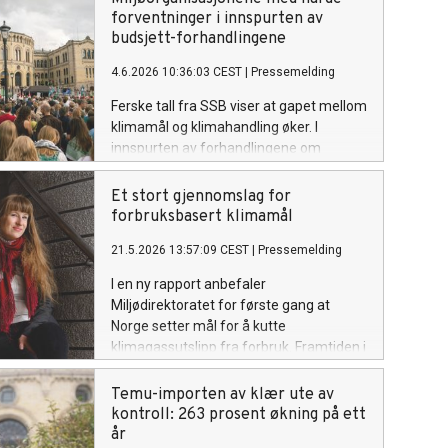
forventninger i innspurten av
budsjett-forhandlingene
4.6.2026 10:36:03 CEST
|
Pressemelding
Ferske tall fra SSB viser at gapet mellom
klimamål og klimahandling øker. I
innspurten av forhandlingene om
revidert statsbudsjett er
miljøorganisasjonene tydelige i sine krav.
Et stort gjennomslag for
forbruksbasert klimamål
21.5.2026 13:57:09 CEST
|
Pressemelding
I en ny rapport anbefaler
Miljødirektoratet for første gang at
Norge setter mål for å kutte
klimagassutslipp fra forbruk. Framtiden i
våre hender har lenge kjempet for et
forbruksbasert klimamål og roser
Temu-importen av klær ute av
anbefalingen.
kontroll: 263 prosent økning på ett
år