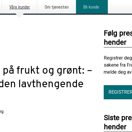
Våre kunder
Om tjenesten
Bli kunde
Følg pre
hender
Registrer deg
sakene fra Fr
å frukt og grønt: –
melde deg av 
e den lavthengende
REGISTRE
ng
Siste pr
hender