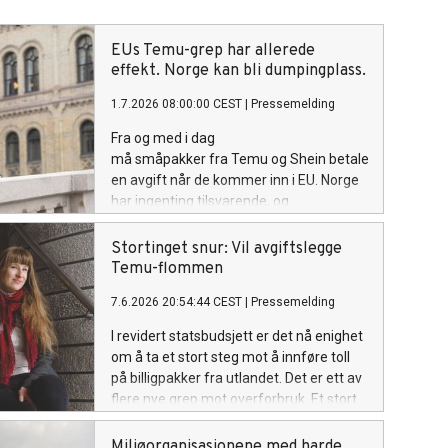
EUs Temu-grep har allerede
effekt. Norge kan bli dumpingplass.
1.7.2026 08:00:00 CEST
|
Pressemelding
Fra og med i dag
må småpakker fra Temu og Shein betale
en avgift når de kommer inn i EU. Norge
har ingenting tilsvarende, og
plattformene har allerede skjønt
forskjellen: de har trappet ned reklamen
Stortinget snur: Vil avgiftslegge
sin i EU, men ikke i Norge. Framtiden i
Temu-flommen
våre hender krever at regjeringen får på
7.6.2026 20:54:44 CEST
|
Pressemelding
plass en norsk Temu-avgift, på minst
samme nivå som EU.
I revidert statsbudsjett er det nå enighet
om å ta et stort steg mot å innføre toll
på billigpakker fra utlandet. Det er ett av
flere nye grep mot overforbruk. Et stort
gjennombrudd, ifølge Framtiden i våre
hender:
Miljøorganisasjonene med harde