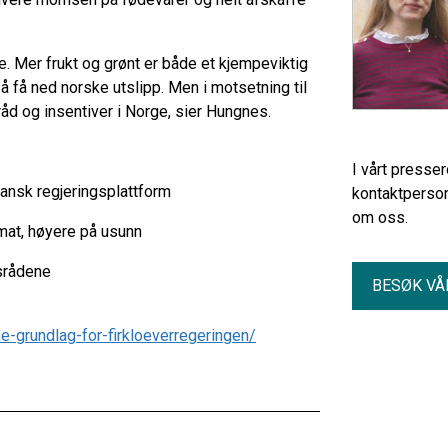
e. Mer frukt og grønt er både et kjempeviktig
r å få ned norske utslipp. Men i motsetning til
åd og insentiver i Norge, sier Hungnes.
I vårt presse
dansk regjeringsplattform
kontaktperson
om oss.
 mat, høyere på usunn
dsrådene
BESØK VÅ
ke-grundlag-for-firkloeverregeringen/