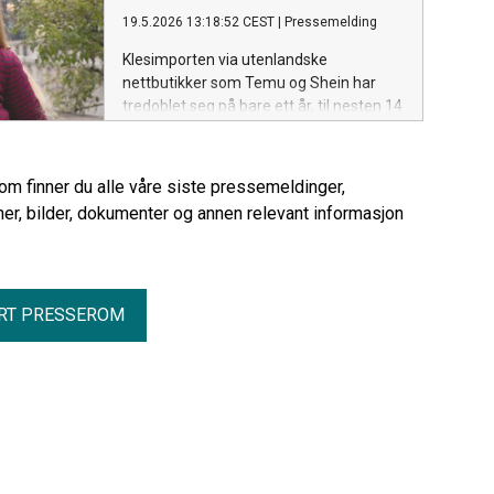
19.5.2026 13:18:52 CEST
|
Pressemelding
Klesimporten via utenlandske
nettbutikker som Temu og Shein har
tredoblet seg på bare ett år, til nesten 14
000 tonn. Det viser ferske tall fra
forskningsinstituttet NORSUS. Norges
største miljøorganisasjon ber
rom finner du alle våre siste pressemeldinger,
regjeringen tette et juridisk tomrom.
er, bilder, dokumenter og annen relevant informasjon
RT PRESSEROM