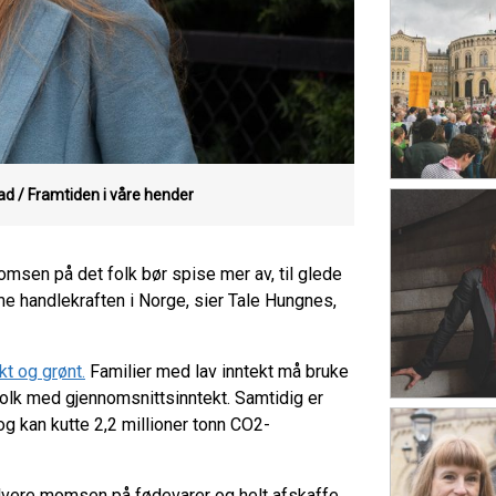
ad / Framtiden i våre hender
momsen på det folk bør spise mer av, til glede
me handlekraften i Norge, sier Tale Hungnes,
t og grønt.
Familier med lav inntekt må bruke
lk med gjennomsnittsinntekt. Samtidig er
og kan kutte 2,2 millioner tonn CO2-
alvere momsen på fødevarer og helt afskaffe