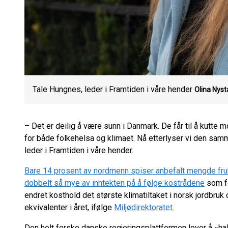
Tale Hungnes, leder i Framtiden i våre hender
Olina Nyst
– Det er deilig å være sunn i Danmark. De får til å kutte 
for både folkehelsa og klimaet. Nå etterlyser vi den sam
leder i Framtiden i våre hender.
Bare 14 prosent av nordmenn spiser anbefalt mengde fruk
dobbelt så mye av inntekten på å følge kostrådene
som fo
endret kosthold det største klimatiltaket i norsk jordbruk 
ekvivalenter i året, ifølge
Miljødirektoratet.
Den helt ferske danske regjeringsplattformen lover å «h