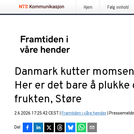
Hjem
Følg innhold
Danmark kutter momsen p
Her er det bare å plukk
frukten, Støre
2.6.2026 17:25:42 CEST
|
Framtiden i våre hender
|
Pressemeldi
Del