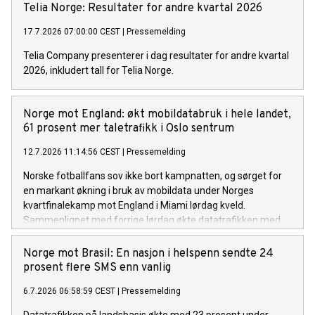
Telia Norge: Resultater for andre kvartal 2026
17.7.2026 07:00:00 CEST
|
Pressemelding
Telia Company presenterer i dag resultater for andre kvartal
2026, inkludert tall for Telia Norge.
Norge mot England: økt mobildatabruk i hele landet,
61 prosent mer taletrafikk i Oslo sentrum
12.7.2026 11:14:56 CEST
|
Pressemelding
Norske fotballfans sov ikke bort kampnatten, og sørget for
en markant økning i bruk av mobildata under Norges
kvartfinalekamp mot England i Miami lørdag kveld.
Sammenlignet med forrige lørdag økte datatrafikken med
26 prosent, mens SMS-trafikken økte med hele 70 prosent.
Økningen var spesielt stor i Oslo sentrum.
Norge mot Brasil: En nasjon i helspenn sendte 24
prosent flere SMS enn vanlig
6.7.2026 06:58:59 CEST
|
Pressemelding