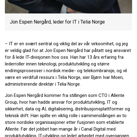
Jon Espen Nergård, leder for IT i Telia Norge
–
IT er en svært sentral og viktig del av vår virksomhet, og jeg
er veldig glad for at Jon Espen Nergård har påtatt seg ansvaret
for å lede IT-divisjonen hos oss. Han har 13 års erfaring fra
lederroller innen teknologi, produktutvikling og større
endringsprosesser i nordisk medie- og telekombransje, og vil
være en verdifull ressurs i Telia Norge, sier Bjørn Ivar Moen,
administrerende direktør i Telia Norge.
Jon Espen Nergård kommer fra stillingen som CTO i Allente
Group, hvor han hadde ansvar for produktutvikling, IT og
sikkerhet, data og AI, digitalisering, distribusjonsplattformer og
teknisk drift. Han spilte en viktig rolle i sammenslåingen av to
store nordiske organisasjoner etter fusjonen som etablerte
Allente. Før det jobbet han mange år i Canal Digital med
produktutvikling, IT-utvikling og ledet arbeidet med overgangen