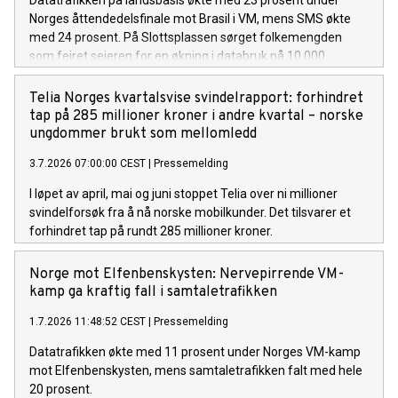
Datatrafikken på landsbasis økte med 23 prosent under
Norges åttendedelsfinale mot Brasil i VM, mens SMS økte
med 24 prosent. På Slottsplassen sørget folkemengden
som feiret seieren for en økning i databruk på 10 000
prosent.
Telia Norges kvartalsvise svindelrapport: forhindret
tap på 285 millioner kroner i andre kvartal – norske
ungdommer brukt som mellomledd
3.7.2026 07:00:00 CEST
|
Pressemelding
I løpet av april, mai og juni stoppet Telia over ni millioner
svindelforsøk fra å nå norske mobilkunder. Det tilsvarer et
forhindret tap på rundt 285 millioner kroner.
Norge mot Elfenbenskysten: Nervepirrende VM-
kamp ga kraftig fall i samtaletrafikken
1.7.2026 11:48:52 CEST
|
Pressemelding
Datatrafikken økte med 11 prosent under Norges VM-kamp
mot Elfenbenskysten, mens samtaletrafikken falt med hele
20 prosent.