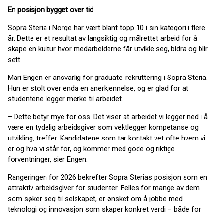
En posisjon bygget over tid
Sopra Steria i Norge har vært blant topp 10 i sin kategori i flere
år. Dette er et resultat av langsiktig og målrettet arbeid for å
skape en kultur hvor medarbeiderne får utvikle seg, bidra og blir
sett.
Mari Engen er ansvarlig for graduate-rekruttering i Sopra Steria.
Hun er stolt over enda en anerkjennelse, og er glad for at
studentene legger merke til arbeidet.
– Dette betyr mye for oss. Det viser at arbeidet vi legger ned i å
være en tydelig arbeidsgiver som vektlegger kompetanse og
utvikling, treffer. Kandidatene som tar kontakt vet ofte hvem vi
er og hva vi står for, og kommer med gode og riktige
forventninger, sier Engen.
Rangeringen for 2026 bekrefter Sopra Sterias posisjon som en
attraktiv arbeidsgiver for studenter. Felles for mange av dem
som søker seg til selskapet, er ønsket om å jobbe med
teknologi og innovasjon som skaper konkret verdi – både for