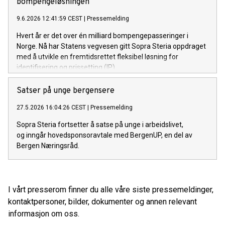
bompengeløsningen
9.6.2026 12:41:59 CEST
|
Pressemelding
Hvert år er det over én milliard bompengepasseringer i
Norge. Nå har Statens vegvesen gitt Sopra Steria oppdraget
med å utvikle en fremtidsrettet fleksibel løsning for
identifisering og prissetting (IP).
Satser på unge bergensere
27.5.2026 16:04:26 CEST
|
Pressemelding
Sopra Steria fortsetter å satse på unge i arbeidslivet,
og inngår hovedsponsoravtale med BergenUP, en del av
Bergen Næringsråd.
I vårt presserom finner du alle våre siste pressemeldinger,
kontaktpersoner, bilder, dokumenter og annen relevant
informasjon om oss.