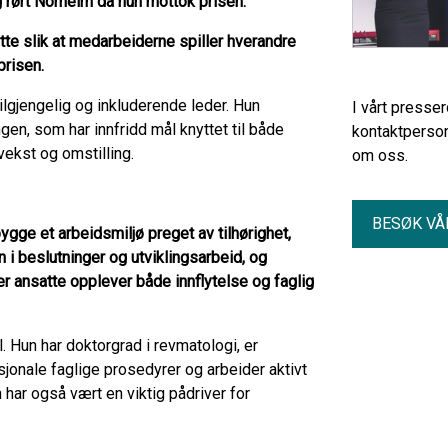
ig rørt Norheim da hun mottok prisen.
tte slik at medarbeiderne spiller hverandre
prisen.
lgjengelig og inkluderende leder. Hun
I vårt presse
gen, som har innfridd mål knyttet til både
kontaktperson
ekst og omstilling.
om oss.
BESØK VÅ
gge et arbeidsmiljø preget av tilhørighet,
 i beslutninger og utviklingsarbeid, og
r ansatte opplever både innflytelse og faglig
l. Hun har doktorgrad i revmatologi, er
sjonale faglige prosedyrer og arbeider aktivt
n har også vært en viktig pådriver for