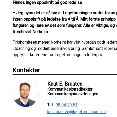
Finnes ingen oppskrift på god ledelse
–
Jeg syns det er så bra at Legeforeningen setter fokus på
ingen oppskrift på ledelse fra A til Å. Mitt første prinsipp
fungerer, og lære av det som fungerer. Alle er viktige, og 
fremhevet Norheim.
Priskomiteen mener Norheim har vist hvordan godt leders
utdanning og medarbeiderinvolvering. Samlet sett represe
oppfyller kriteriene for Legeforeningens lederpris.
Kontakter
Knut E. Braaten
Kommunikasjonsdirektør
Kommunikasjonsavdelingen
Tel:
98 04 79 51
knut.braaten@legeforeningen.no