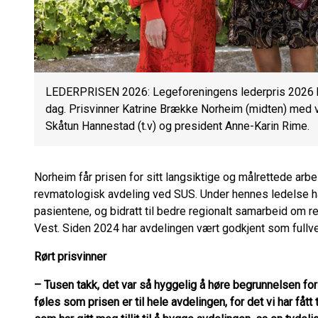
LEDERPRISEN 2026: Legeforeningens lederpris 2026 bl
dag. Prisvinner Katrine Brække Norheim (midten) med 
Skåtun Hannestad (t.v) og president Anne-Karin Rime.
Norheim får prisen for sitt langsiktige og målrettede arb
revmatologisk avdeling ved SUS. Under hennes ledelse har
pasientene, og bidratt til bedre regionalt samarbeid om 
Vest. Siden 2024 har avdelingen vært godkjent som fullver
Rørt prisvinner
– Tusen takk, det var så hyggelig å høre begrunnelsen for 
føles som prisen er til hele avdelingen, for det vi har fått ti