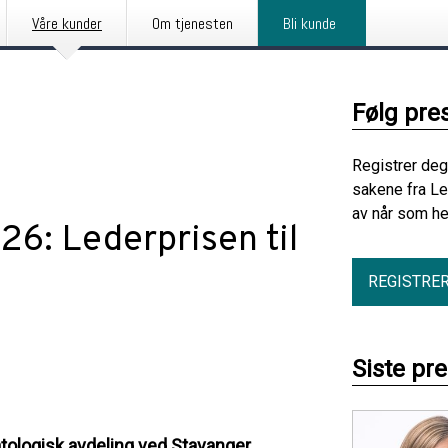
Våre kunder
Om tjenesten
Bli kunde
Følg pre
Registrer deg
sakene fra Le
av når som he
 Lederprisen til
m
REGISTRE
Siste pr
tologisk avdeling ved Stavanger