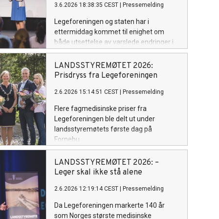
3.6.2026 18:38:35 CEST
|
Pressemelding
Legeforeningen og staten har i
ettermiddag kommet til enighet om
både utsettelse av varslede endringer i
basistilskuddet, samarbeid om
sykefraværstakster og den økonomiske
LANDSSTYREMØTET 2026:
rammen for årets takstoppgjør. Det
Prisdryss fra Legeforeningen
viktigste for fastlegene er at de
2.6.2026 15:14:51 CEST
|
Pressemelding
dramatiske endringene i basistilskuddet
fra 1. juli nå settes på vent.
Flere fagmedisinske priser fra
Legeforeningen ble delt ut under
landsstyremøtets første dag på
Fornebu.
LANDSSTYREMØTET 2026: –
Leger skal ikke stå alene
2.6.2026 12:19:14 CEST
|
Pressemelding
Da Legeforeningen markerte 140 år
som Norges største medisinske