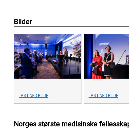
Bilder
LAST NED BILDE
LAST NED BILDE
Norges største medisinske fellesska