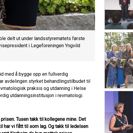
e delt ut under landsstyremøtets første
visepresident i Legeforeningen Yngvild
eid med å bygge opp en fullverdig
 avdelingen styrket behandlingstilbudet til
revmatologisk praksis og utdanning i Helse
dig utdanningsinstitusjon i revmatologi.
prisen. Tusen takk til kollegene mine. Det
l har vi fått til som lag. Og takk til ledelsen