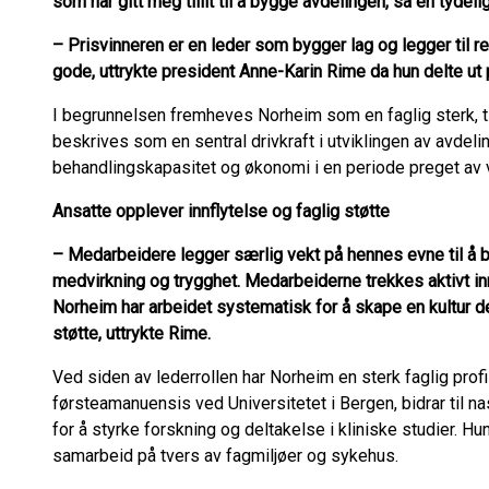
som har gitt meg tillit til å bygge avdelingen, sa en tydel
–
Prisvinneren er en leder som bygger lag og legger til re
gode, uttrykte president Anne-Karin Rime da hun delte ut 
I begrunnelsen fremheves Norheim som en faglig sterk, ti
beskrives som en sentral drivkraft i utviklingen av avdelin
behandlingskapasitet og økonomi i en periode preget av v
Ansatte opplever innflytelse og faglig støtte
–
Medarbeidere legger særlig vekt på hennes evne til å by
medvirkning og trygghet. Medarbeiderne trekkes aktivt inn
Norheim har arbeidet systematisk for å skape en kultur de
støtte, uttrykte Rime.
Ved siden av lederrollen har Norheim en sterk faglig profi
førsteamanuensis ved Universitetet i Bergen, bidrar til na
for å styrke forskning og deltakelse i kliniske studier. Hu
samarbeid på tvers av fagmiljøer og sykehus.