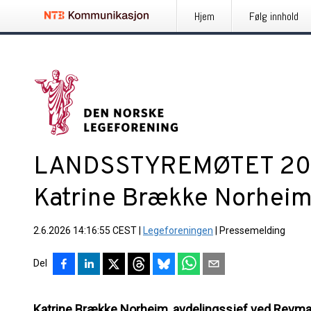
Hjem
Følg innhold
LANDSSTYREMØTET 2026:
Katrine Brække Norhei
2.6.2026 14:16:55 CEST
|
Legeforeningen
|
Pressemelding
Del
Katrine Brække Norheim, avdelingssjef ved Revma