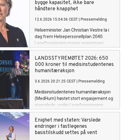
bygge kapasitet, ikke bare
håndtere knapphet
12.6.2026 15:04:36 CEST
|
Pressemelding
Helseminister Jan Christian Vestre la i
dag frem Helsepersonellplan 2040.
Legeforeningen mener regjeringen
peker på mange riktige utfordringer og
presenterer flere viktige tiltak for å sikre
LANDSSTYREMØTET 2026: 650
fremtidens helsetjeneste. Samtidig må
000 kroner til medisinstudentenes
planen følges opp med en enda sterkere
humanitæraksjon
satsing på grunnutdanning,
3.6.2026 20:21:25 CEST
|
Pressemelding
spesialistutdanning og kapasitet.
Medisinstudentenes humanitæraksjon
(MedHum) høstet stort engasjement og
giverglede, under Legeforeningens
landsstyremøte på Fornebu. Hele 650
000 kroner ble samlet inn.
Enighet med staten: Varslede
endringer i fastlegenes
basistilskudd settes på vent