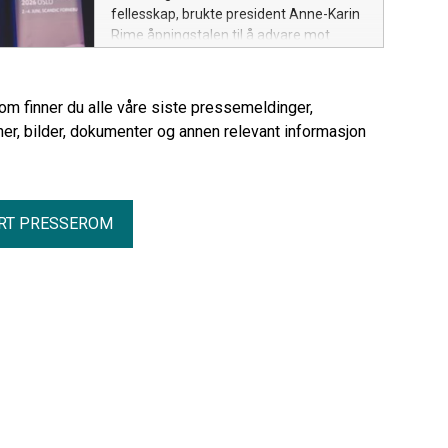
fellesskap, brukte president Anne-Karin
Rime åpningstalen til å advare mot
reformer, innsparinger og
beredskapsplaner som ikke tar
utgangspunkt i legers arbeidshverdag
rom finner du alle våre siste pressemeldinger,
og pasientenes behov.
er, bilder, dokumenter og annen relevant informasjon
RT PRESSEROM