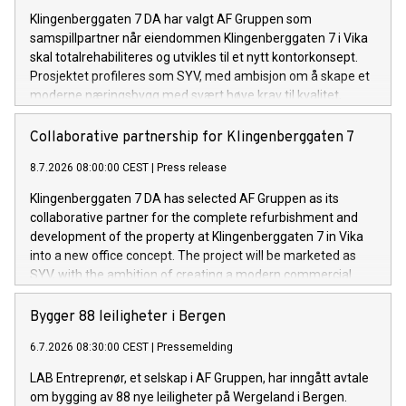
Klingenberggaten 7 DA har valgt AF Gruppen som
samspillpartner når eiendommen Klingenberggaten 7 i Vika
skal totalrehabiliteres og utvikles til et nytt kontorkonsept.
Prosjektet profileres som SYV, med ambisjon om å skape et
moderne næringsbygg med svært høye krav til kvalitet,
fleksibilitet og bærekraft.
Collaborative partnership for Klingenberggaten 7
8.7.2026 08:00:00 CEST
|
Press release
Klingenberggaten 7 DA has selected AF Gruppen as its
collaborative partner for the complete refurbishment and
development of the property at Klingenberggaten 7 in Vika
into a new office concept. The project will be marketed as
SYV, with the ambition of creating a modern commercial
building with exceptionally high standards for quality,
flexibility and sustainability.
Bygger 88 leiligheter i Bergen
6.7.2026 08:30:00 CEST
|
Pressemelding
LAB Entreprenør, et selskap i AF Gruppen, har inngått avtale
om bygging av 88 nye leiligheter på Wergeland i Bergen.