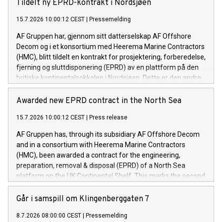
Tildelt ny EPRD-kontrakt i Nordsjøen
15.7.2026 10:00:12 CEST
|
Pressemelding
AF Gruppen har, gjennom sitt datterselskap AF Offshore
Decom og i et konsortium med Heerema Marine Contractors
(HMC), blitt tildelt en kontrakt for prosjektering, forberedelse,
fjerning og sluttdisponering (EPRD) av en plattform på den
britiske kontinentalsokkelen i Nordsjøen. Dette er den andre
kontrakten konsortiet har blitt tildelt innen kort tid.
Awarded new EPRD contract in the North Sea
15.7.2026 10:00:12 CEST
|
Press release
AF Gruppen has, through its subsidiary AF Offshore Decom
and in a consortium with Heerema Marine Contractors
(HMC), been awarded a contract for the engineering,
preparation, removal & disposal (EPRD) of a North Sea
platform on the UK Continental Shelf. This marks the second
contract awarded to the consortium within a short
timeframe.
Går i samspill om Klingenberggaten 7
8.7.2026 08:00:00 CEST
|
Pressemelding