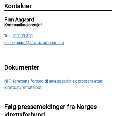
Kontakter
Finn Aagaard
Kommunikasjonssjef
Tel:
917 09 391
finn.aagaard@idrettsforbundet.no
Dokumenter
NIF_Idrettens forslag til anleggspolitisk program etter
idrettsstyremøte.pdf
Følg pressemeldinger fra Norges
idrettsforbund