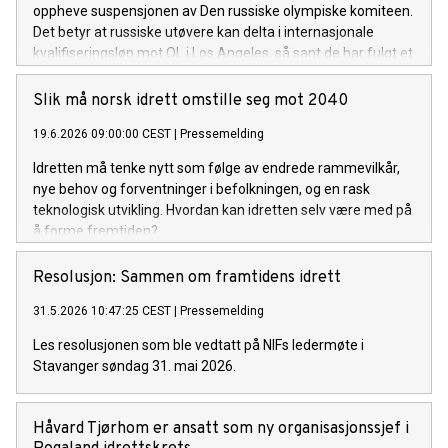
oppheve suspensjonen av Den russiske olympiske komiteen.
Det betyr at russiske utøvere kan delta i internasjonale
kvalifiseringsløp mot OL i Los Angeles, så sant de har fulgt et
troverdig anti-doping regime.
Slik må norsk idrett omstille seg mot 2040
19.6.2026 09:00:00 CEST
|
Pressemelding
Idretten må tenke nytt som følge av endrede rammevilkår,
nye behov og forventninger i befolkningen, og en rask
teknologisk utvikling. Hvordan kan idretten selv være med på
å forme fremtiden?
Resolusjon: Sammen om framtidens idrett
31.5.2026 10:47:25 CEST
|
Pressemelding
Les resolusjonen som ble vedtatt på NIFs ledermøte i
Stavanger søndag 31. mai 2026.
Håvard Tjørhom er ansatt som ny organisasjonssjef i