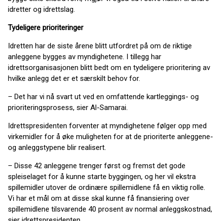
idretter og idrettslag.
Tydeligere prioriteringer
Idretten har de siste årene blitt utfordret på om de riktige
anleggene bygges av myndighetene. I tillegg har
idrettsorganisasjonen blitt bedt om en tydeligere prioritering av
hvilke anlegg det er et særskilt behov for.
– Det har vi nå svart ut ved en omfattende kartleggings- og
prioriteringsprosess, sier Al-Samarai.
Idrettspresidenten forventer at myndighetene følger opp med
virkemidler for å øke muligheten for at de prioriterte anleggene-
og anleggstypene blir realisert.
– Disse 42 anleggene trenger først og fremst det gode
spleiselaget for å kunne starte byggingen, og her vil ekstra
spillemidler utover de ordinære spillemidlene få en viktig rolle.
Vi har et mål om at disse skal kunne få finansiering over
spillemidlene tilsvarende 40 prosent av normal anleggskostnad,
sier idrettspresidenten.