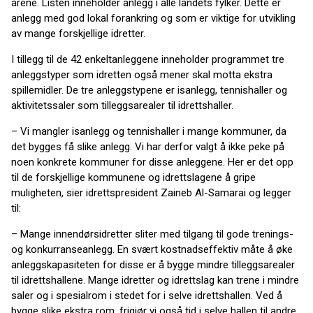
årene. Listen inneholder anlegg i alle landets fylker. Dette er
anlegg med god lokal forankring og som er viktige for utvikling
av mange forskjellige idretter.
I tillegg til de 42 enkeltanleggene inneholder programmet tre
anleggstyper som idretten også mener skal motta ekstra
spillemidler. De tre anleggstypene er isanlegg, tennishaller og
aktivitetssaler som tilleggsarealer til idrettshaller.
– Vi mangler isanlegg og tennishaller i mange kommuner, da
det bygges få slike anlegg. Vi har derfor valgt å ikke peke på
noen konkrete kommuner for disse anleggene. Her er det opp
til de forskjellige kommunene og idrettslagene å gripe
muligheten, sier idrettspresident Zaineb Al-Samarai og legger
til:
– Mange innendørsidretter sliter med tilgang til gode trenings-
og konkurranseanlegg. En svært kostnadseffektiv måte å øke
anleggskapasiteten for disse er å bygge mindre tilleggsarealer
til idrettshallene. Mange idretter og idrettslag kan trene i mindre
saler og i spesialrom i stedet for i selve idrettshallen. Ved å
bygge slike ekstra rom, frigjør vi også tid i selve hallen til andre