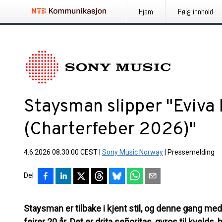
Hjem
Følg innhold
Staysman slipper "Eviva
(Charterfeber 2026)"
4.6.2026 08:30:00 CEST
|
Sony Music Norway
|
Pressemelding
Del
Staysman er tilbake i kjent stil, og denne gang me
feirer 20 år. Det er drita señoritas, gyros til kvelds,