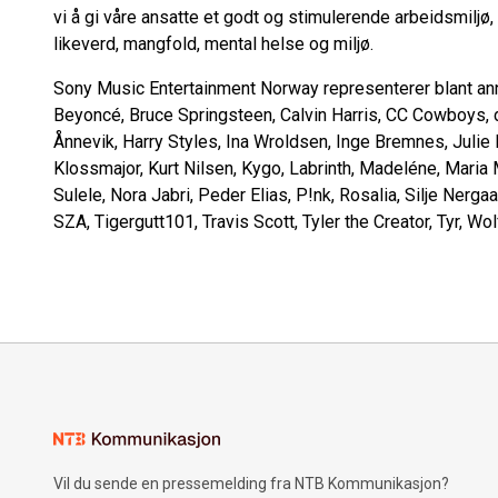
vi å gi våre ansatte et godt og stimulerende arbeidsmiljø,
likeverd, mangfold, mental helse og miljø.
Sony Music Entertainment Norway representerer blant ann
Beyoncé, Bruce Springsteen, Calvin Harris, CC Cowboys, 
Ånnevik, Harry Styles, Ina Wroldsen, Inge Bremnes, Julie
Klossmajor, Kurt Nilsen, Kygo, Labrinth, Madeléne, Maria
Sulele, Nora Jabri, Peder Elias, P!nk, Rosalia, Silje Nerg
SZA, Tigergutt101, Travis Scott, Tyler the Creator, Tyr, W
Vil du sende en pressemelding fra NTB Kommunikasjon?