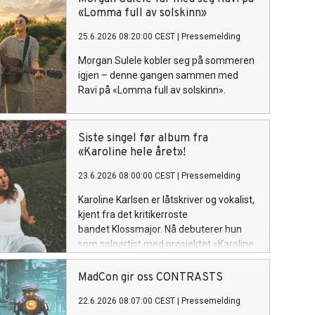
sin plass som soloartist. Lytteren
«Lomma full av solskinn»
inviteres inn i et personlig og ujålete
25.6.2026 08:20:00 CEST
|
Pressemelding
univers fullt av varme, humor og
ærlighet.
Morgan Sulele kobler seg på sommeren
igjen – denne gangen sammen med
Ravi på «Lomma full av solskinn».
Siste singel før album fra
«Karoline hele året»!
23.6.2026 08:00:00 CEST
|
Pressemelding
Karoline Karlsen er låtskriver og vokalist,
kjent fra det kritikerroste
bandet Klossmajor. Nå debuterer hun
som soloartist med prosjektet «Karoline
hele året», hvor hun inviterer lytteren inn
i et personlig og ujålete univers fullt av
MadCon gir oss CONTRASTS
varme, humor og ærlighet. «Mail» slippes
22.6.2026 08:07:00 CEST
|
Pressemelding
fredag 26. Juni!