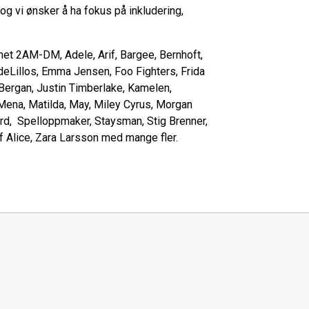
 og vi ønsker å ha fokus på inkludering,
et 2AM-DM, Adele, Arif, Bargee, Bernhoft,
deLillos, Emma Jensen, Foo Fighters, Frida
 Bergan, Justin Timberlake, Kamelen,
 Mena, Matilda, May, Miley Cyrus, Morgan
aard, Spelloppmaker, Staysman, Stig Brenner,
olf Alice, Zara Larsson med mange fler.