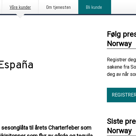
Våre kunder
Om tjenesten
Bli kunde
Følg pre
Norway
Registrer deg
 España
sakene fra S
deg av når so
REGISTRE
Siste pr
d sesonglåta til årets Charterfeber som
Norway
 bikinitopper som flyr av gårde og tequila