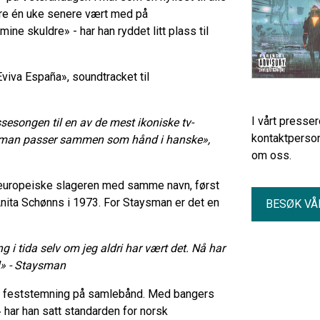
bare én uke senere vært med på
e skuldre» - har han ryddet litt plass til
viva España», soundtracket til
I vårt presse
ssesongen til en av de mest ikoniske tv-
kontaktperson
taysman passer sammen som hånd i hanske»,
om oss.
n europeiske slageren med samme navn, først
Anita Schønns i 1973. For Staysman er det en
BESØK VÅ
 i tida selv om jeg aldri har vært det. Nå har
ll» - Staysman
og feststemning på samlebånd. Med bangers
ar han satt standarden for norsk