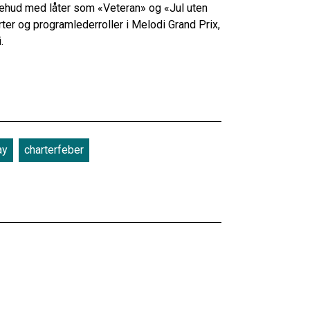
sehud med låter som «Veteran» og «Jul uten
er og programlederroller i Melodi Grand Prix,
.
ay
charterfeber