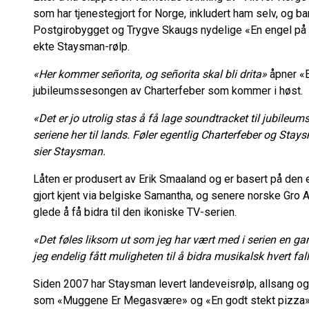
som har tjenestegjort for Norge, inkludert ham selv, og 
Postgirobygget og Trygve Skaugs nydelige «En engel på min
ekte Staysman-rølp.
«Her kommer señorita, og señorita skal bli drita»
åpner «E
jubileumssesongen av Charterfeber som kommer i høst.
«Det er jo utrolig stas å få lage soundtracket til jubileum
seriene her til lands. Føler egentlig Charterfeber og S
sier Staysman.
Låten er produsert av Erik Smaaland og er basert på de
gjort kjent via belgiske Samantha, og senere norske Gro 
glede å få bidra til den ikoniske TV-serien.
«Det føles liksom ut som jeg har vært med i serien en gang
jeg endelig fått muligheten til å bidra musikalsk hvert fa
Siden 2007 har Staysman levert landeveisrølp, allsang 
som «Muggene Er Megasvære» og «En godt stekt pizza» h