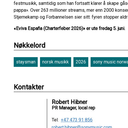
festmusikk, samtidig som han fortsatt klarer å skape gå
pappa». Over 263 millioner streams, mer enn 2000 konsert
Stjernekamp og Forbannelsen sier sitt: fyren stopper aldri
«Eviva España (Charterfeber 2026)»
er ute fredag 5. juni.
Nøkkelord
staysman
norsk musikk
2026
sony music norw
Kontakter
Robert Hibner
PR Manager, local rep
Tel:
+47 473 91 856
robert.hibner@sonymusic.com