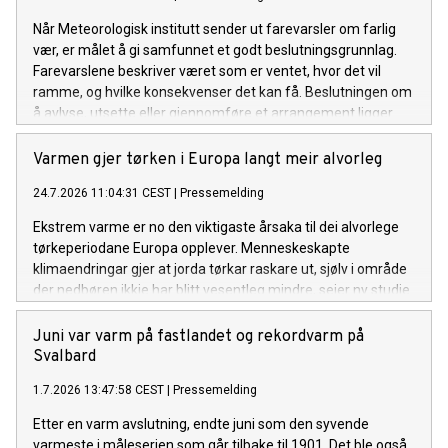
Når Meteorologisk institutt sender ut farevarsler om farlig
vær, er målet å gi samfunnet et godt beslutningsgrunnlag.
Farevarslene beskriver været som er ventet, hvor det vil
ramme, og hvilke konsekvenser det kan få. Beslutningen om
å avlyse, utsette eller gjennomføre et arrangement ligger
hos arrangøren.
Varmen gjer tørken i Europa langt meir alvorleg
24.7.2026 11:04:31 CEST
|
Pressemelding
Ekstrem varme er no den viktigaste årsaka til dei alvorlege
tørkeperiodane Europa opplever. Menneskeskapte
klimaendringar gjer at jorda tørkar raskare ut, sjølv i område
der nedbøren ikkje har blitt vesentleg mindre, seier ny studie.
Juni var varm på fastlandet og rekordvarm på
Svalbard
1.7.2026 13:47:58 CEST
|
Pressemelding
Etter en varm avslutning, endte juni som den syvende
varmeste i måleserien som går tilbake til 1901. Det ble også