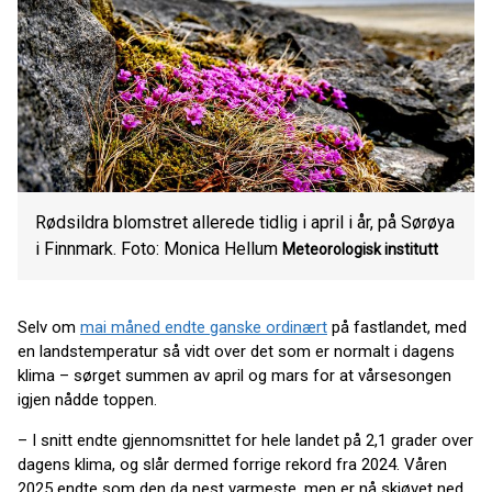
Rødsildra blomstret allerede tidlig i april i år, på Sørøya
i Finnmark. Foto: Monica Hellum
Meteorologisk institutt
Selv om
mai måned endte ganske ordinært
på fastlandet, med
en landstemperatur så vidt over det som er normalt i dagens
klima – sørget summen av april og mars for at vårsesongen
igjen nådde toppen.
– I snitt endte gjennomsnittet for hele landet på 2,1 grader over
dagens klima, og slår dermed forrige rekord fra 2024. Våren
2025 endte som den da nest varmeste, men er nå skjøvet ned