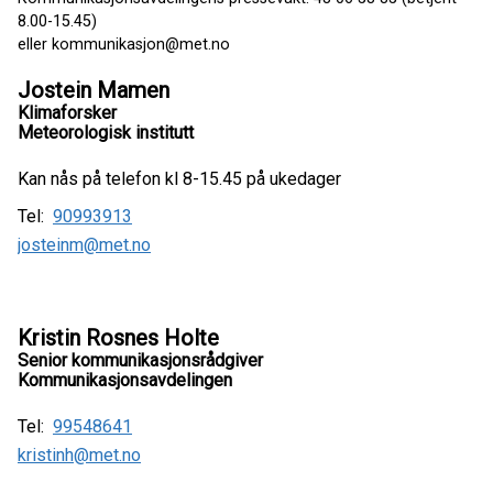
8.00-15.45)
eller kommunikasjon@met.no
Jostein Mamen
Klimaforsker
Meteorologisk institutt
Kan nås på telefon kl 8-15.45 på ukedager
Tel:
90993913
josteinm@met.no
Kristin Rosnes Holte
Senior kommunikasjonsrådgiver
Kommunikasjonsavdelingen
Tel:
99548641
kristinh@met.no