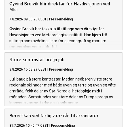
Øyvind Breivik blir direktør for Havdivisjonen ved
MET
7.8.2026 09:03:26 CEST
|
Pressemelding
Øyvind Breivik har takka ja til stillinga som direktør for
Havdivisjonen ved Meteorologisk institutt. Han kjem frå
stillinga som avdelingsleiar for oseanografi og maritim
meteorologi ved instituttet.
Store kontrastar prega juli
3.8.2026 15:08:29 CEST
|
Pressemelding
Juli baud på store kontrastar. Medan nedbøren viste store
regionale skilnader med både uvanleg tørre og uvanleg våte
område, fekk delar av Sør-Noreg ei hetebølgje midt i
månaden. Samstundes var store delar av Europa prega av
langvarig varme, tørke og skogbrannar.
Beredskap ved farlig vær: råd til arrangører
31.7.2026 10:40:47 CEST
|
Pressemelding