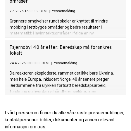
områder
7.5.2026 15:03:09 CEST
|
Pressemelding
Grønnere omgivelser rundt skoler er knyttet til mindre
mobbing i tettbygde områder og bedre resultater i
matematikk i lavinntektsområder, ifølge en ny
landsdekkende norsk studie som omfatter nesten hele
grunnskolen.
Tsjernobyl 40 år etter: Beredskap må forankres
lokalt
24.4.2026 08:00:00 CEST
|
Pressemelding
Da reaktoren eksploderte, rammet det ikke bare Ukraina,
men hele Europa, inkludert Norge. 40 år senere preger
lærdommene fra ulykken fortsatt beredskapsarbeid,
forskning og hvordan vi håndterer sjeldne, men
høykonsekvente hendelser i samfunnet.
I vårt presserom finner du alle våre siste pressemeldinger,
kontaktpersoner, bilder, dokumenter og annen relevant
informasjon om oss.