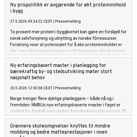
Ny prispolitikk er avgjørende for økt proteininnhold
i bygg
27.5.2026 09:34:22 CEST
|
Pressemelding
To prosent mer protein i byggkornet kan gjøre en forskjell for
norsk selvforsyning og utnytting av norske fôrressurser.
Forskning viser at potensialet for å øke proteininnholdet er
der, men økonomien, bonden og fôrbransjens vilje til endring
er avgjørende.
Ny erfaringsbasert master i planlegging for
bærekraftig by- og stedsutvikling møter stort
nasjonalt behov
20.5.2026 12:50:58 CEST
|
Pressemelding
Norge trenger flere dyktige planleggere – både nå og i
fremtiden. NMBUs nye erfaringsbaserte master i faget er
utviklet for fagfolk som ønsker å styrke kompetansen sin, få
faglig påfyll og ta karrieren et steg videre.
Grønnere skoleomgivelser knyttes til mindre
mobbing og bedre matteprestasjoner i noen