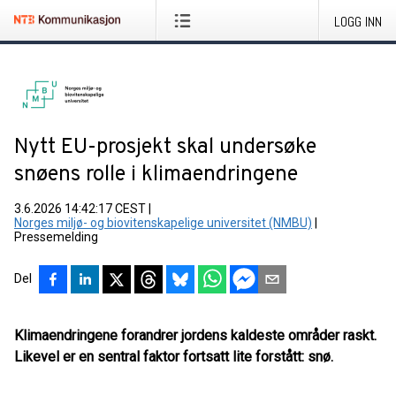
LOGG INN
Nytt EU-prosjekt skal undersøke
snøens rolle i klimaendringene
3.6.2026 14:42:17 CEST
|
Norges miljø- og biovitenskapelige universitet (NMBU)
|
Pressemelding
Del
Klimaendringene forandrer jordens kaldeste områder raskt.
Likevel er en sentral faktor fortsatt lite forstått: snø.