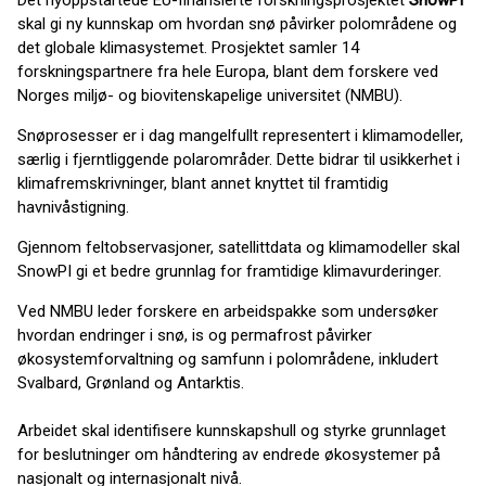
Det nyoppstartede EU-finansierte forskningsprosjektet
SnowPI
skal gi ny kunnskap om hvordan snø påvirker polområdene og
det globale klimasystemet. Prosjektet samler 14
forskningspartnere fra hele Europa, blant dem forskere ved
Norges miljø- og biovitenskapelige universitet (NMBU).
Snøprosesser er i dag mangelfullt representert i klimamodeller,
særlig i fjerntliggende polarområder. Dette bidrar til usikkerhet i
klimafremskrivninger, blant annet knyttet til framtidig
havnivåstigning.
Gjennom feltobservasjoner, satellittdata og klimamodeller skal
SnowPI gi et bedre grunnlag for framtidige klimavurderinger.
Ved NMBU leder forskere en arbeidspakke som undersøker
hvordan endringer i snø, is og permafrost påvirker
økosystemforvaltning og samfunn i polområdene, inkludert
Svalbard, Grønland og Antarktis.
Arbeidet skal identifisere kunnskapshull og styrke grunnlaget
for beslutninger om håndtering av endrede økosystemer på
nasjonalt og internasjonalt nivå.