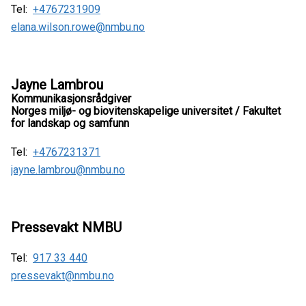
Tel:
+4767231909
elana.wilson.rowe@nmbu.no
Jayne Lambrou
Kommunikasjonsrådgiver
Norges miljø- og biovitenskapelige universitet / Fakultet
for landskap og samfunn
Tel:
+4767231371
jayne.lambrou@nmbu.no
Pressevakt NMBU
Tel:
917 33 440
pressevakt@nmbu.no