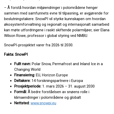
– Å forstå hvordan miljøendringer i polområdene henger
sammen med samfunnets evne til tilpasning, er avgjørende for
beslutningstakere. SnowPI vil styrke kunnskapen om hvordan
økosystemforvaltning og regionalt og internasjonalt samarbeid
kan møte utfordringene i raskt skiftende polarmiljøer, sier Elana
Wilson Rowe, professor i global styring ved NMBU.
SnowPI-prosjektet varer fra 2026 til 2030.
Fakta: SnowPI
Fullt navn:
Polar Snow, Permafrost and Inland Ice in a
Changing World
Finansiering:
EU, Horizon Europe
Deltakere:
14 forskningspartnere i Europa
Prosjektperiode:
1. mars 2026 – 31. august 2030
Formål:
Å bedre forståelsen av snøens rolle i
klimaendringer i polområdene og globalt
Nettsted:
www.snowpi.eu