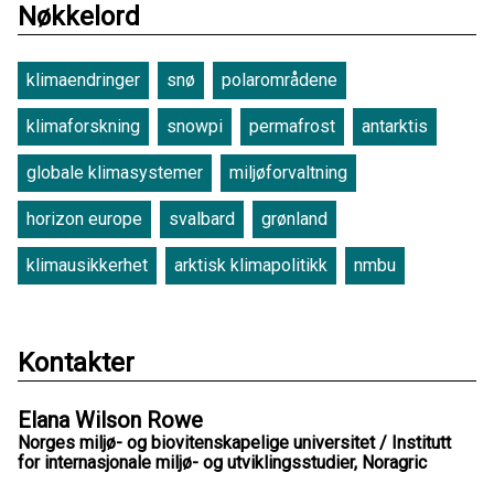
Nøkkelord
klimaendringer
snø
polarområdene
klimaforskning
snowpi
permafrost
antarktis
globale klimasystemer
miljøforvaltning
horizon europe
svalbard
grønland
klimausikkerhet
arktisk klimapolitikk
nmbu
Kontakter
Elana Wilson Rowe
Norges miljø- og biovitenskapelige universitet / Institutt
for internasjonale miljø- og utviklingsstudier, Noragric