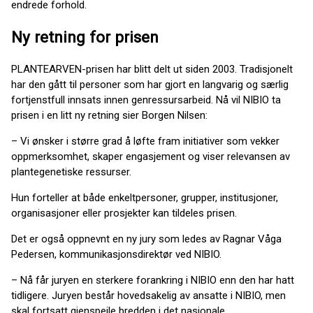
endrede forhold.
Ny retning for prisen
PLANTEARVEN-prisen har blitt delt ut siden 2003. Tradisjonelt
har den gått til personer som har gjort en langvarig og særlig
fortjenstfull innsats innen genressursarbeid. Nå vil NIBIO ta
prisen i en litt ny retning sier Borgen Nilsen:
– Vi ønsker i større grad å løfte fram initiativer som vekker
oppmerksomhet, skaper engasjement og viser relevansen av
plantegenetiske ressurser.
Hun forteller at både enkeltpersoner, grupper, institusjoner,
organisasjoner eller prosjekter kan tildeles prisen.
Det er også oppnevnt en ny jury som ledes av Ragnar Våga
Pedersen, kommunikasjonsdirektør ved NIBIO.
– Nå får juryen en sterkere forankring i NIBIO enn den har hatt
tidligere. Juryen består hovedsakelig av ansatte i NIBIO, men
skal fortsatt gjenspeile bredden i det nasjonale