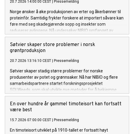
20.7.2026 14:00:00 CEST
|
Pressemelding
Norge ønsker å øke produksjonen av erter og åkerbønner til
proteinfôr. Samtidig frykter forskere at importert såvare kan
føre med seg skadegjørende sopp og insekter som
reduserer avlingene. Nå undersøker NIBIO omfanget av
problemet og mulige tiltak.
Søtvier skaper store problemer i norsk
grøntproduksjon
20.7.2026 13:16:10 CEST
|
Pressemelding
Søtvier skaper stadig større problemer for norske
produsenter av potet og grønnsaker. Nå har NIBIO og flere
samarbeidspartnere startet forskningsprosjektet
SOLWeeds, som skal utvikle nye metoder for å bekjempe
ugraset og redusere kostnadene for dyrkerne.
En over hundre år gammel timoteisort kan fortsatt
være best
15.7.2026 07:00:00 CEST
|
Pressemelding
En timoteisort utviklet på 1910-tallet er fortsatt høyt