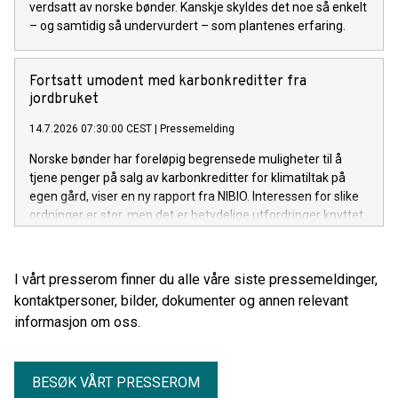
verdsatt av norske bønder. Kanskje skyldes det noe så enkelt
– og samtidig så undervurdert – som plantenes erfaring.
Fortsatt umodent med karbonkreditter fra
jordbruket
14.7.2026 07:30:00 CEST
|
Pressemelding
Norske bønder har foreløpig begrensede muligheter til å
tjene penger på salg av karbonkreditter for klimatiltak på
egen gård, viser en ny rapport fra NIBIO. Interessen for slike
ordninger er stor, men det er betydelige utfordringer knyttet
til teknologi, økonomi og markedets modenhet.
I vårt presserom finner du alle våre siste pressemeldinger,
kontaktpersoner, bilder, dokumenter og annen relevant
informasjon om oss.
BESØK VÅRT PRESSEROM