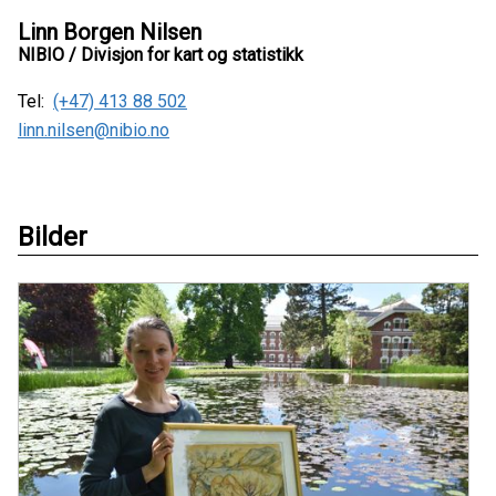
Linn Borgen Nilsen
NIBIO / Divisjon for kart og statistikk
Tel:
(+47) 413 88 502
linn.nilsen@nibio.no
Bilder