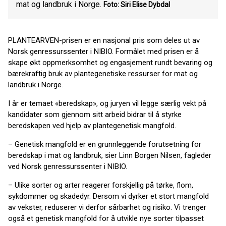
mat og landbruk i Norge.
Foto: Siri Elise Dybdal
PLANTEARVEN-prisen er en nasjonal pris som deles ut av
Norsk genressurssenter i NIBIO. Formålet med prisen er å
skape økt oppmerksomhet og engasjement rundt bevaring og
bærekraftig bruk av plantegenetiske ressurser for mat og
landbruk i Norge.
I år er temaet «beredskap», og juryen vil legge særlig vekt på
kandidater som gjennom sitt arbeid bidrar til å styrke
beredskapen ved hjelp av plantegenetisk mangfold.
– Genetisk mangfold er en grunnleggende forutsetning for
beredskap i mat og landbruk, sier Linn Borgen Nilsen, fagleder
ved Norsk genressurssenter i NIBIO.
– Ulike sorter og arter reagerer forskjellig på tørke, flom,
sykdommer og skadedyr. Dersom vi dyrker et stort mangfold
av vekster, reduserer vi derfor sårbarhet og risiko. Vi trenger
også et genetisk mangfold for å utvikle nye sorter tilpasset