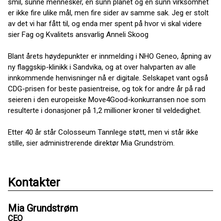
smil, sunne mennesker, en sunn planet og en sunn virksomhet
er ikke fire ulike mål, men fire sider av samme sak. Jeg er stolt
av det vi har fått til, og enda mer spent på hvor vi skal videre
sier Fag og Kvalitets ansvarlig Anneli Skoog
Blant årets høydepunkter er innmelding i NHO Geneo, åpning av
ny flaggskip-klinikk i Sandvika, og at over halvparten av alle
innkommende henvisninger nå er digitale. Selskapet vant også
CDG-prisen for beste pasientreise, og tok for andre år på rad
seieren i den europeiske Move4Good-konkurransen noe som
resulterte i donasjoner på 1,2 millioner kroner til veldedighet.
Etter 40 år står Colosseum Tannlege støtt, men vi står ikke
stille, sier administrerende direktør Mia Grundström.
Kontakter
Mia Grundstrøm
CEO