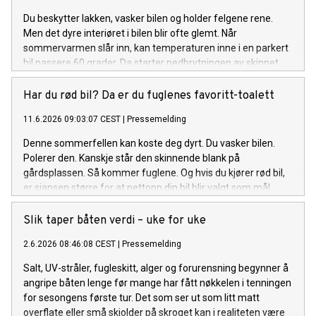
Du beskytter lakken, vasker bilen og holder felgene rene.
Men det dyre interiøret i bilen blir ofte glemt. Når
sommervarmen slår inn, kan temperaturen inne i en parkert
bil passere 60 grader. Da starter nedbrytningen av skinnet.
Har du rød bil? Da er du fuglenes favoritt-toalett
11.6.2026 09:03:07 CEST
|
Pressemelding
Denne sommerfellen kan koste deg dyrt. Du vasker bilen.
Polerer den. Kanskje står den skinnende blank på
gårdsplassen. Så kommer fuglene. Og hvis du kjører rød bil,
er sjansen større for at nettopp din bil blir valgt som mål.
Slik taper båten verdi – uke for uke
2.6.2026 08:46:08 CEST
|
Pressemelding
Salt, UV-stråler, fugleskitt, alger og forurensning begynner å
angripe båten lenge før mange har fått nøkkelen i tenningen
for sesongens første tur. Det som ser ut som litt matt
overflate eller små skjolder på skroget kan i realiteten være