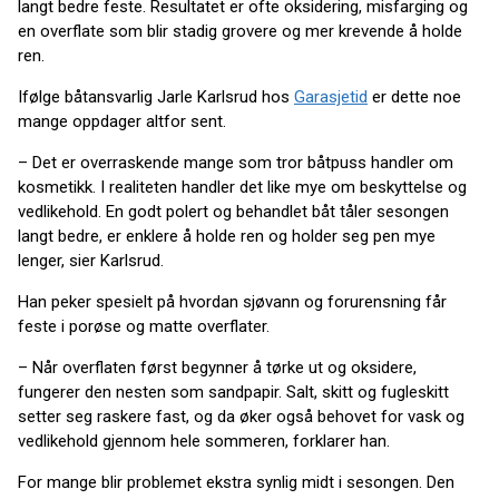
langt bedre feste. Resultatet er ofte oksidering, misfarging og
en overflate som blir stadig grovere og mer krevende å holde
ren.
Ifølge båtansvarlig Jarle Karlsrud hos
Garasjetid
er dette noe
mange oppdager altfor sent.
– Det er overraskende mange som tror båtpuss handler om
kosmetikk. I realiteten handler det like mye om beskyttelse og
vedlikehold. En godt polert og behandlet båt tåler sesongen
langt bedre, er enklere å holde ren og holder seg pen mye
lenger, sier Karlsrud.
Han peker spesielt på hvordan sjøvann og forurensning får
feste i porøse og matte overflater.
– Når overflaten først begynner å tørke ut og oksidere,
fungerer den nesten som sandpapir. Salt, skitt og fugleskitt
setter seg raskere fast, og da øker også behovet for vask og
vedlikehold gjennom hele sommeren, forklarer han.
For mange blir problemet ekstra synlig midt i sesongen. Den