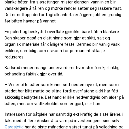
blanke båten fra sjøsettingen mister glansen, vannlinjen blir
vanskeligere å få ren og mørke render setter seg raskere fast.
Det er nettopp derfor fagfolk anbefaler å gjøre jobben grundig
før båten havner på vannet.
En polert og beskyttet overflate gjør ikke bare båten blankere.
Den skaper også en glatt hinne som gjør at skitt, salt og
organisk materiale får dårligere feste. Dermed blir vanlig vask
enklere, samtidig som risikoen for permanent slitasje
reduseres.
Karlsrud mener mange undervurderer hvor stor forskjell riktig
behandling faktisk gjør over tid.
– Vi ser ofte båter som kunne sett nesten nye ut, men som i
stedet har blitt matte og slitne fordi overflatene aldri har fått
skikkelig beskyttelse. Det handler ikke nødvendigvis om alder på
båten, men om vedlikeholdet som er gjort, sier han.
Interessen for båtpleie har samtidig økt kraftig de siste årene, i
takt med at flere ønsker å ta vare på investeringene sine selv.
Garasjetid
har de siste månedene satset tungt på veiledning og