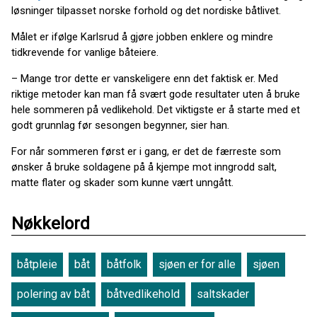
løsninger tilpasset norske forhold og det nordiske båtlivet.
Målet er ifølge Karlsrud å gjøre jobben enklere og mindre
tidkrevende for vanlige båteiere.
– Mange tror dette er vanskeligere enn det faktisk er. Med
riktige metoder kan man få svært gode resultater uten å bruke
hele sommeren på vedlikehold. Det viktigste er å starte med et
godt grunnlag før sesongen begynner, sier han.
For når sommeren først er i gang, er det de færreste som
ønsker å bruke soldagene på å kjempe mot inngrodd salt,
matte flater og skader som kunne vært unngått.
Nøkkelord
båtpleie
båt
båtfolk
sjøen er for alle
sjøen
polering av båt
båtvedlikehold
saltskader