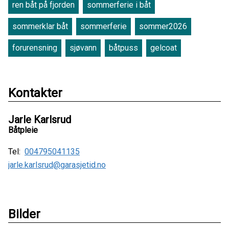
ren båt på fjorden
sommerferie i båt
sommerklar båt
sommerferie
sommer2026
forurensning
sjøvann
båtpuss
gelcoat
Kontakter
Jarle Karlsrud
Båtpleie
Tel:
004795041135
jarle.karlsrud@garasjetid.no
Bilder