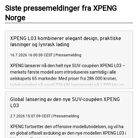
Siste pressemeldinger fra XPENG
Norge
XPENG L03 kombinerer elegant design, praktiske
løsninger og lynrask lading
16.7.2026 16:00:00 CEST
|
Pressemelding
XPENG lanserer nå den helt nye SUV-coupéen XPENG L03 –
merkets første modell som introduseres samtidig i alle
selskapets 65 markeder. Med priser fra 286 000 kroner,
ladehastighet på opptil 236 kW, hengervekt på 1.500 kilo og
en rekke smarte løsninger utviklet for europeiske kunder, blir
dette en av de mest komplette nyhetene i sitt segment.
Global lansering av den nye SUV-coupéen XPENG
L03
2.7.2026 15:07:09 CEST
|
Pressemelding
XPENG fortsetter den offensive modellutvidelsen, og vil ha
en global offisiell avduking av den nye modellen XPENG L03 i