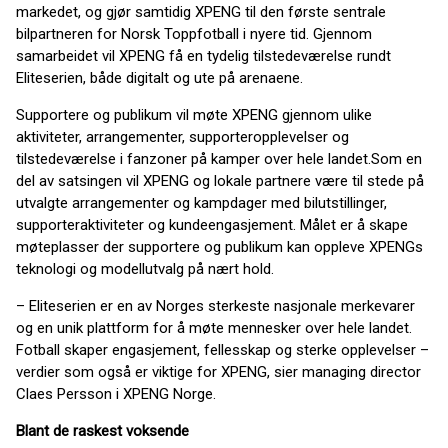
markedet, og gjør samtidig XPENG til den første sentrale
bilpartneren for Norsk Toppfotball i nyere tid. Gjennom
samarbeidet vil XPENG få en tydelig tilstedeværelse rundt
Eliteserien, både digitalt og ute på arenaene.
Supportere og publikum vil møte XPENG gjennom ulike
aktiviteter, arrangementer, supporteropplevelser og
tilstedeværelse i fanzoner på kamper over hele landet.Som en
del av satsingen vil XPENG og lokale partnere være til stede på
utvalgte arrangementer og kampdager med bilutstillinger,
supporteraktiviteter og kundeengasjement. Målet er å skape
møteplasser der supportere og publikum kan oppleve XPENGs
teknologi og modellutvalg på nært hold.
– Eliteserien er en av Norges sterkeste nasjonale merkevarer
og en unik plattform for å møte mennesker over hele landet.
Fotball skaper engasjement, fellesskap og sterke opplevelser –
verdier som også er viktige for XPENG, sier managing director
Claes Persson i XPENG Norge.
Blant de raskest voksende