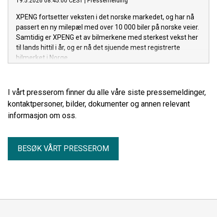
19.5.2026 08:45:00 CEST
|
Pressemelding
XPENG fortsetter veksten i det norske markedet, og har nå
passert en ny milepæl med over 10 000 biler på norske veier.
Samtidig er XPENG et av bilmerkene med sterkest vekst her
til lands hittil i år, og er nå det sjuende mest registrerte
bilmerket i Norge.
I vårt presserom finner du alle våre siste pressemeldinger,
kontaktpersoner, bilder, dokumenter og annen relevant
informasjon om oss.
BESØK VÅRT PRESSEROM