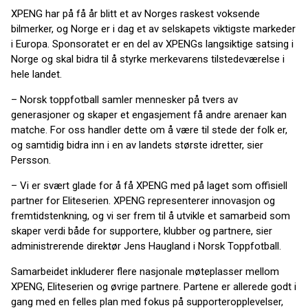
XPENG har på få år blitt et av Norges raskest voksende
bilmerker, og Norge er i dag et av selskapets viktigste markeder
i Europa. Sponsoratet er en del av XPENGs langsiktige satsing i
Norge og skal bidra til å styrke merkevarens tilstedeværelse i
hele landet.
– Norsk toppfotball samler mennesker på tvers av
generasjoner og skaper et engasjement få andre arenaer kan
matche. For oss handler dette om å være til stede der folk er,
og samtidig bidra inn i en av landets største idretter, sier
Persson.
– Vi er svært glade for å få XPENG med på laget som offisiell
partner for Eliteserien. XPENG representerer innovasjon og
fremtidstenkning, og vi ser frem til å utvikle et samarbeid som
skaper verdi både for supportere, klubber og partnere, sier
administrerende direktør Jens Haugland i Norsk Toppfotball.
Samarbeidet inkluderer flere nasjonale møteplasser mellom
XPENG, Eliteserien og øvrige partnere. Partene er allerede godt i
gang med en felles plan med fokus på supporteropplevelser,