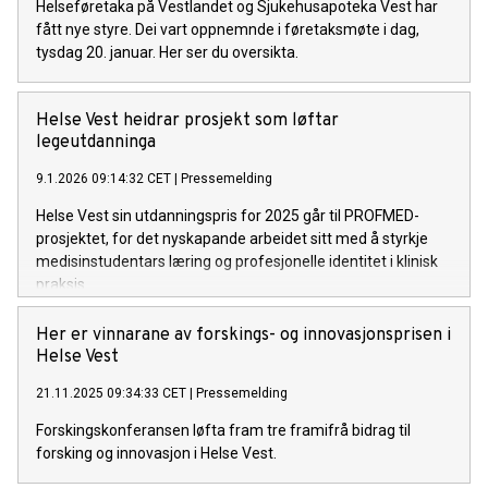
Helseføretaka på Vestlandet og Sjukehusapoteka Vest har
fått nye styre. Dei vart oppnemnde i føretaksmøte i dag,
tysdag 20. januar. Her ser du oversikta.
Helse Vest heidrar prosjekt som løftar
legeutdanninga
9.1.2026 09:14:32 CET
|
Pressemelding
Helse Vest sin utdanningspris for 2025 går til PROFMED-
prosjektet, for det nyskapande arbeidet sitt med å styrkje
medisinstudentars læring og profesjonelle identitet i klinisk
praksis.
Her er vinnarane av forskings- og innovasjonsprisen i
Helse Vest
21.11.2025 09:34:33 CET
|
Pressemelding
Forskingskonferansen løfta fram tre framifrå bidrag til
forsking og innovasjon i Helse Vest.