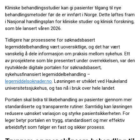
Kliniske behandlingsstudier kan gi pasienter tilgang til nye
behandlingsmetoder før de er innført i Norge. Dette løftes fram
i Nasjonal handlingsplan for kliniske studier og klinisk forskning,
som ble lansert våren 2026.
Tidligere har prosessene for søknadsbasert
legemiddelbehandling vært uoversiktlige, og det har vært
vanskelig å dele informasjon om praksis mellom sykehus. Ett
av prosjektene som ble presentert under overrekkelsen, var den
nyutviklede digitale portalen for søknadsbasert,
sykehusfinansiert legemiddelbehandling –
legemiddelsoknader.no
. Løsningen er utviklet ved Haukeland
universitetssjukehus, og tas nå i bruk over hele landet.
Portalen skal bidra til likebehandling av pasienter gjennom mer
standardiserte og transparente rutiner. Samtidig kan løsningen
redusere uønsket variasjon og styrke pasientsikkerheten. For
leger betyr portalen en trygg, standardisert og mer effektiv
arbeidsflyt som følger en fast og sikker prosess.