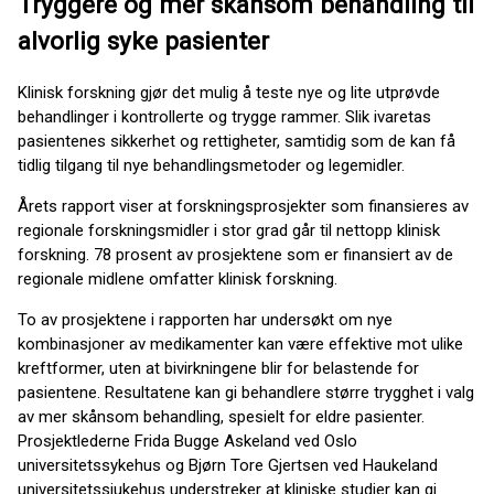
Tryggere og mer skånsom behandling til
alvorlig syke pasienter
Klinisk forskning gjør det mulig å teste nye og lite utprøvde
behandlinger i kontrollerte og trygge rammer. Slik ivaretas
pasientenes sikkerhet og rettigheter, samtidig som de kan få
tidlig tilgang til nye behandlingsmetoder og legemidler.
Årets rapport viser at forskningsprosjekter som finansieres av
regionale forskningsmidler i stor grad går til nettopp klinisk
forskning. 78 prosent av prosjektene som er finansiert av de
regionale midlene omfatter klinisk forskning.
To av prosjektene i rapporten har undersøkt om nye
kombinasjoner av medikamenter kan være effektive mot ulike
kreftformer, uten at bivirkningene blir for belastende for
pasientene. Resultatene kan gi behandlere større trygghet i valg
av mer skånsom behandling, spesielt for eldre pasienter.
Prosjektlederne Frida Bugge Askeland ved Oslo
universitetssykehus og Bjørn Tore Gjertsen ved Haukeland
universitetssjukehus understreker at kliniske studier kan gi