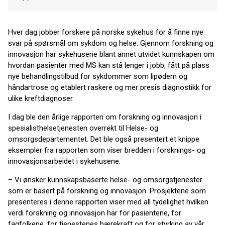
Hver dag jobber forskere på norske sykehus for å finne nye
svar på spørsmål om sykdom og helse. Gjennom forskning og
innovasjon har sykehusene blant annet utvidet kunnskapen om
hvordan pasienter med MS kan stå lenger i jobb, fått på plass
nye behandlingstilbud for sykdommer som lipødem og
håndartrose og etablert raskere og mer presis diagnostikk for
ulike kreftdiagnoser.
I dag ble den årlige rapporten om forskning og innovasjon i
spesialisthelsetjenesten overrekt til Helse- og
omsorgsdepartementet. Det ble også presentert et knippe
eksempler fra rapporten som viser bredden i forsknings- og
innovasjonsarbeidet i sykehusene.
– Vi ønsker kunnskapsbaserte helse- og omsorgstjenester
som er basert på forskning og innovasjon. Prosjektene som
presenteres i denne rapporten viser med all tydelighet hvilken
verdi forskning og innovasjon har for pasientene, for
fagfolkene, for tjenestenes bærekraft og for styrking av vår