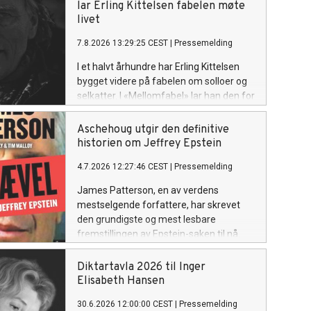
lar Erling Kittelsen fabelen møte
livet
7.8.2026 13:29:25 CEST
|
Pressemelding
I et halvt århundre har Erling Kittelsen
bygget videre på fabelen om solloer og
selkatter. I «Mellomfabel» lar han den for
første gang møte sitt eget liv.
Aschehoug utgir den definitive
historien om Jeffrey Epstein
4.7.2026 12:27:46 CEST
|
Pressemelding
James Patterson, en av verdens
mestselgende forfattere, har skrevet
den grundigste og mest lesbare
fremstillingen av Epstein-saken til nå.
Diktartavla 2026 til Inger
Elisabeth Hansen
30.6.2026 12:00:00 CEST
|
Pressemelding