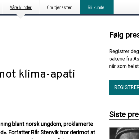
Våre kunder
Om tjenesten
Bli kunde
Følg pre
Registrer deg
sakene fra A
når som helst
ot klima-apati
REGISTRE
Siste pr
eining blant norsk ungdom, proklamerte
. Forfatter Bår Stenvik tror derimot at