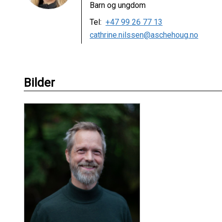
Barn og ungdom
Tel:
+47 99 26 77 13
cathrine.nilssen@aschehoug.no
Bilder