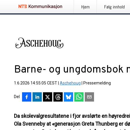
Hjem
Følg innhold
Barne- og ungdomsbok m
1.6.2026 14:55:05 CEST
|
Aschehoug
|
Pressemelding
Del
Da skolevalgresultatene i fjor avslørte en høyredr
Ola Svenneby at «generasjon Greta Thunberg er død»