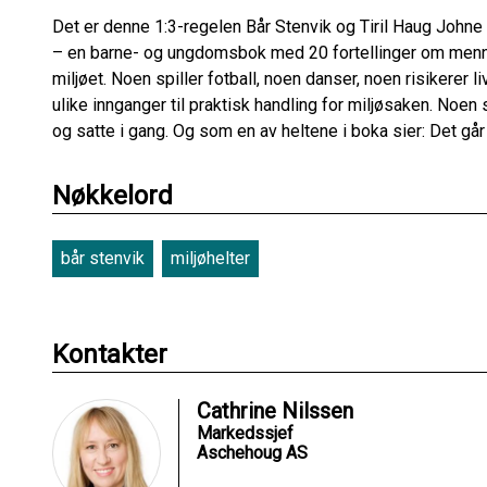
Det er denne 1:3-regelen Bår Stenvik og Tiril Haug Johne h
– en barne- og ungdomsbok med 20 fortellinger om menne
miljøet. Noen spiller fotball, noen danser, noen risikerer l
ulike innganger til praktisk handling for miljøsaken. Noen 
og satte i gang. Og som en av heltene i boka sier: Det går 
Nøkkelord
bår stenvik
miljøhelter
Kontakter
Cathrine Nilssen
Markedssjef
Aschehoug AS