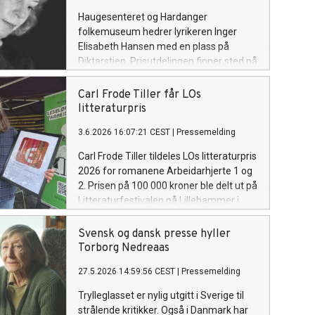
Haugesenteret og Hardanger
folkemuseum hedrer lyrikeren Inger
Elisabeth Hansen med en plass på
Diktarstien. Prisutdelingen finner sted på
Hardanger folkemuseum, Utne, tirsdag
18. august kl. 18.00.
Carl Frode Tiller får LOs
litteraturpris
3.6.2026 16:07:21 CEST
|
Pressemelding
Carl Frode Tiller tildeles LOs litteraturpris
2026 for romanene Arbeidarhjerte 1 og
2. Prisen på 100 000 kroner ble delt ut på
Litteraturfestivalen på Lillehammer i
dag.
Svensk og dansk presse hyller
Torborg Nedreaas
27.5.2026 14:59:56 CEST
|
Pressemelding
Trylleglasset er nylig utgitt i Sverige til
strålende kritikker. Også i Danmark har