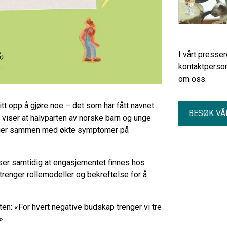
I vårt presse
kontaktperson
om oss.
tt opp å gjøre noe – det som har fått navnet
BESØK VÅ
 viser at halvparten av norske barn og unge
enger sammen med økte symptomer på
ser samtidig at engasjementet finnes hos
trenger rollemodeller og bekreftelse for å
n: «For hvert negative budskap trenger vi tre
»