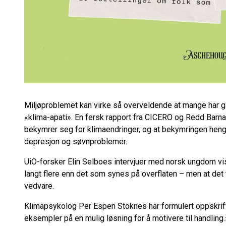
Miljøproblemet kan virke så overveldende at mange har gi
«klima-apati». En fersk rapport fra CICERO og Redd Barna
bekymrer seg for klimaendringer, og at bekymringen h
depresjon og søvnproblemer.
UiO-forsker Elin Selboes intervjuer med norsk ungdom vi
langt flere enn det som synes på overflaten – men at det 
vedvare.
Klimapsykolog Per Espen Stoknes har formulert oppskrifte
eksempler på en mulig løsning for å motivere til handling.