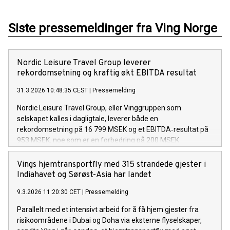
Siste pressemeldinger fra Ving Norge
Nordic Leisure Travel Group leverer
rekordomsetning og kraftig økt EBITDA resultat
31.3.2026 10:48:35 CEST
|
Pressemelding
Nordic Leisure Travel Group, eller Vinggruppen som
selskapet kalles i dagligtale, leverer både en
rekordomsetning på 16 799 MSEK og et EBITDA‑resultat på
953 MSEK, noe som er en forbedring på 200 MSEK
sammenlignet med foregående år.
Vings hjemtransportfly med 315 strandede gjester i
Indiahavet og Sørøst-Asia har landet
9.3.2026 11:20:30 CET
|
Pressemelding
Parallelt med et intensivt arbeid for å få hjem gjester fra
risikoområdene i Dubai og Doha via eksterne flyselskaper,