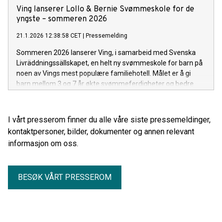
Ving lanserer Lollo & Bernie Svømmeskole for de
yngste – sommeren 2026
21.1.2026 12:38:58 CET
|
Pressemelding
Sommeren 2026 lanserer Ving, i samarbeid med Svenska
Livräddningssällskapet, en helt ny svømmeskole for barn på
noen av Vings mest populære familiehotell. Målet er å gi
barn mellom 3 og 7 år økte svømmeferdigheter og bedre
trygghetsfølelse i vannet i løpet av ferien. Svømmeskolen
ledes av nordiske svømmelærere, utdannet etter Svenska
Livräddningssällskapets retningslinjer, og kombinerer
I vårt presserom finner du alle våre siste pressemeldinger,
vannlek, svømmeteknikk og morsomme temadager med de
kontaktpersoner, bilder, dokumenter og annen relevant
populære maskotene Lollo og Bernie.
informasjon om oss.
BESØK VÅRT PRESSEROM