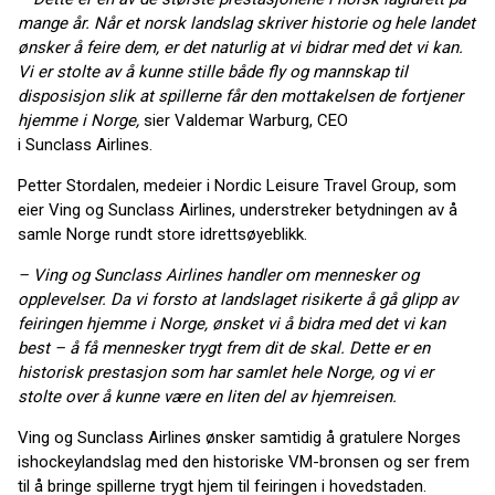
mange år. Når et norsk landslag skriver historie og hele landet
ønsker å feire dem, er det naturlig at vi bidrar med det vi kan.
Vi er stolte av å kunne stille både fly og mannskap til
disposisjon slik at spillerne får den mottakelsen de fortjener
hjemme i Norge,
sier Valdemar Warburg, CEO
i Sunclass Airlines.
Petter Stordalen, medeier i Nordic Leisure Travel Group, som
eier Ving og Sunclass Airlines, understreker betydningen av å
samle Norge rundt store idrettsøyeblikk.
– Ving og Sunclass Airlines handler om mennesker og
opplevelser. Da vi forsto at landslaget risikerte å gå glipp av
feiringen hjemme i Norge, ønsket vi å bidra med det vi kan
best – å få mennesker trygt frem dit de skal. Dette er en
historisk prestasjon som har samlet hele Norge, og vi er
stolte over å kunne være en liten del av hjemreisen.
Ving og Sunclass Airlines ønsker samtidig å gratulere Norges
ishockeylandslag med den historiske VM-bronsen og ser frem
til å bringe spillerne trygt hjem til feiringen i hovedstaden.