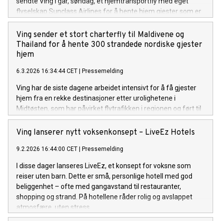
sendte Ving i går, søndag, et hjemtransportfly med eget
flyselskap Sunclass Airlines for å hente hjem gjester som er
strandet på flere reisemål rundt omkring i Indiahavet og
Sørøst-Asia. Kl. 10:15 i dag landet flyet på Kastrup i
Ving sender et stort charterfly til Maldivene og
København med 315 nordiske gjester, som nå endelig har
Thailand for å hente 300 strandede nordiske gjester
kommet hjem etter å ha vært strandet på sine respektive
hjem
reisemål den siste uken. Gjester som skal videre til Sverige,
6.3.2026 16:34:44 CET
|
Pressemelding
Norge og Finland reiser videre med fly i løpet av dagen, og
noen med tog til Göteborg.
Ving har de siste dagene arbeidet intensivt for å få gjester
hjem fra en rekke destinasjoner etter urolighetene i
Midtøsten, som har påvirket flytrafikken i regionen og ført til
stenging av flere luftrom. Samtidig som gjester hentes hjem
fra risikoområder som Dubai og Doha via eksterne
Ving lanserer nytt voksenkonsept – LiveEz Hotels
flyselskaper, setter Ving nå også inn et eget hjemtransportfly
9.2.2026 16:44:00 CET
|
Pressemelding
fra selskapets flyselskap, Sunclass Airlines.
I disse dager lanseres LiveEz, et konsept for voksne som
reiser uten barn. Dette er små, personlige hotell med god
beliggenhet – ofte med gangavstand til restauranter,
shopping og strand. På hotellene råder rolig og avslappet
atmosfære, uten stress.