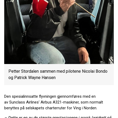
Petter Stordalen sammen med pilotene Nicolai Bondo
og Patrick Wayne Hansen
Den spesialinnsatte flyvningen gjennomføres med en
av Sunclass Airlines' Airbus A321-maskiner, som normalt
benyttes på selskapets charterruter for Ving i Norden.
– Dette er en av de største prestasjonene i norsk lagidrett på