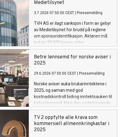
Medietilsynet
3.7.2026 07:50:00 CEST
|
Pressemelding
TVH AS er ilagt sanksjon i form av gebyr
av Medietilsynet for brudd på reglene
om sponsoridentifikasjon. Aktøren må
betale 20 000 kroner etter
regelbruddene.
Betre lønnsemd for norske aviser i
2025
29.6.2026 07:50:00 CEST
|
Pressemelding
Norske aviser auka brukarinntektene i
2025, og saman med god
kostnadskontroll bidrog inntektsauken til
betra lønsemd. Men den underliggjande
økonomiske utviklinga er framleis
krevjande, viser ein ny rapport frå
TV 2 oppfylte alle krava som
Medietilsynet.
kommersiell allmennkringkastar i
2025