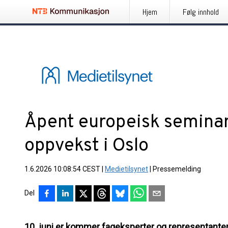
Hjem
Følg innhold
Åpent europeisk seminar
oppvekst i Oslo
1.6.2026 10:08:54 CEST
|
Medietilsynet
|
Pressemelding
Del
10. juni er kommer fageksperter og representanter