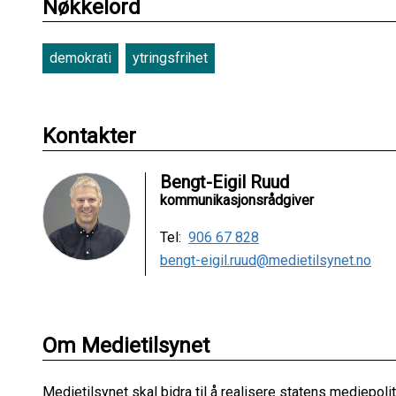
Nøkkelord
demokrati
ytringsfrihet
Kontakter
Bengt-Eigil Ruud
kommunikasjonsrådgiver
Tel:
906 67 828
bengt-eigil.ruud@medietilsynet.no
Om Medietilsynet
Medietilsynet skal bidra til å realisere statens mediepo