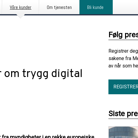
Våre kunder
Om tjenesten
Bli kunde
Følg pre
Registrer deg
sakene fra Me
av når som he
 om trygg digital
REGISTRE
Siste pr
 fra myndigheter i en rekke europeiske