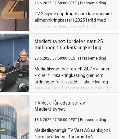
26.6.2026 07:50:00 CEST
|
Pressemelding
TV 2 løyste oppdraget som kommersiell
allmennkringkastar i 2025 i tråd med
krava, viser tilsynsrapporten frå
Medietilsynet. Kanalen får full
kompensasjon frå staten for sitt
Medietilsynet fordeler nær 25
allmennkringkastaroppdrag dette året.
millioner til lokalkringkasting
23.6.2026 07:50:00 CEST
|
Pressemelding
Medietilsynet har fordelt 24,7 millioner
kroner til lokalkringkasting gjennom
ordningen for tilskudd til lokale lyd- og
bildemedier. I år mottar til sammen 112
lokalkringkastere støtte fra ordningen.
TV Vest får advarsel av
Medietilsynet
18.6.2026 07:50:00 CEST
|
Pressemelding
Medietilsynet gir TV Vest AS sanksjon i
form av advarsel for brudd på