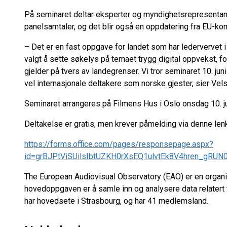
På seminaret deltar eksperter og myndighetsrepresentant
panelsamtaler, og det blir også en oppdatering fra EU-k
– Det er en fast oppgave for landet som har ledervervet i 
valgt å sette søkelys på temaet trygg digital oppvekst, f
gjelder på tvers av landegrenser. Vi tror seminaret 10. jun
vel internasjonale deltakere som norske gjester, sier Vel
Seminaret arrangeres på Filmens Hus i Oslo onsdag 10. ju
Deltakelse er gratis, men krever påmelding via denne len
https://forms.office.com/pages/responsepage.aspx?
The European Audiovisual Observatory (EAO) er en organis
hovedoppgaven er å samle inn og analysere data relatert 
har hovedsete i Strasbourg, og har 41 medlemsland.