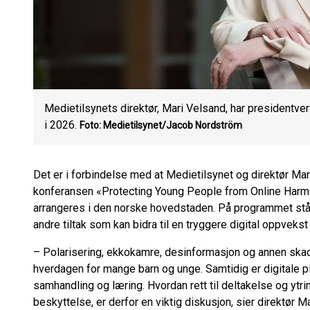
Medietilsynets direktør, Mari Velsand, har presidentve
i 2026.
Foto: Medietilsynet/Jacob Nordström
Det er i forbindelse med at Medietilsynet og direktør Mari
konferansen «Protecting Young People from Online Harm
arrangeres i den norske hovedstaden. På programmet står 
andre tiltak som kan bidra til en tryggere digital oppvekst
– Polarisering, ekkokamre, desinformasjon og annen skade
hverdagen for mange barn og unge. Samtidig er digitale pl
samhandling og læring. Hvordan rett til deltakelse og ytri
beskyttelse, er derfor en viktig diskusjon, sier direktør M