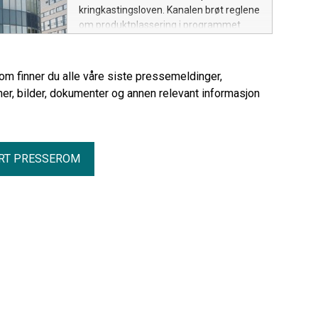
kringkastingsloven. Kanalen brøt reglene
om produktplassering i programmet
«Våre ti beste gavetips».
rom finner du alle våre siste pressemeldinger,
er, bilder, dokumenter og annen relevant informasjon
RT PRESSEROM