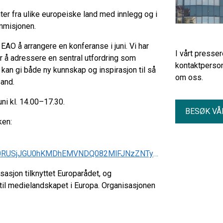
er fra ulike europeiske land med innlegg og i
ommisjonen.
EAO å arrangere en konferanse i juni. Vi har
I vårt presse
or å adressere en sentral utfordring som
kontaktperson
i kan gi både ny kunnskap og inspirasjon til så
om oss.
sand.
ni kl. 14.00–17.30.
BESØK VÅ
ken:
id=grBJPtViSUilsIbtUZKH0rXsEQ1ulvtEk8V4hren_gRUN0RUSjJGU0hKMDhEMVNDQ082MlFJNzZNTy4u&route=shorturl
asjon tilknyttet Europarådet, og
til medielandskapet i Europa. Organisasjonen