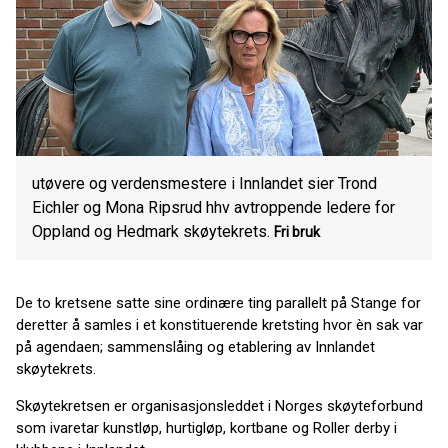
utøvere og verdensmestere i Innlandet sier Trond
Eichler og Mona Ripsrud hhv avtroppende ledere for
Oppland og Hedmark skøytekrets.
Fri bruk
De to kretsene satte sine ordinære ting parallelt på Stange for
deretter å samles i et konstituerende kretsting hvor èn sak var
på agendaen; sammenslåing og etablering av Innlandet
skøytekrets.
Skøytekretsen er organisasjonsleddet i Norges skøyteforbund
som ivaretar kunstløp, hurtigløp, kortbane og Roller derby i