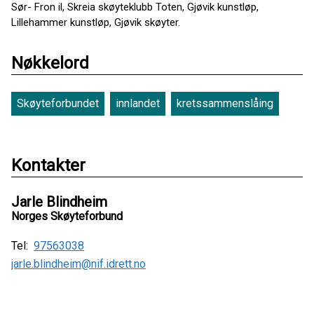
Sør- Fron il, Skreia skøyteklubb Toten, Gjøvik kunstløp,
Lillehammer kunstløp, Gjøvik skøyter.
Nøkkelord
Skøyteforbundet
innlandet
kretssammenslåing
Kontakter
Jarle Blindheim
Norges Skøyteforbund
Tel:
97563038
jarle.blindheim@nif.idrett.no