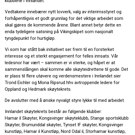
klubbene i Innlandet.
Vedtakene innebærer nytt lovverk, valg av interimsstyret og
forhåpentligvis et godt grunnlag for det viktige arbeidet som
skal gjøres de kommende årene. Blant annet betyr dette en
enda tydeligere satsning på Vikingskipet som nasjonalt
tyngdepunkt for hurtigløp.
Vi som har stått bak initiativet ser frem til en forsterket
interesse og et sterkt engasjement for felles innsats. Vår
ledesnor har vært – sammen er vi sterke, og håpet er at
sammenslåingen skal komme alle skøyteidrettene til gode. Det
er plass til flere utøvere og verdensmestere i Innlandet sier
Trond Eichler og Mona Ripsrud hhv avtroppende ledere for
Oppland og Hedmark skøytekrets.
De avslutter med å ønske nyvalgt styre lykke til med arbeidet.
Innlandet skøytekrets består av følgende klubber:
Hamar il Skøyter, Kongsvinger skøyteklubb, Stange sportsklubb
Skøyter, Brumunddal skøyter, Tynset IF skøyter, Kongsvinger
kunstløp, Hamar il Kunstløp, Nord Odal il, Storhamar kunstløp,