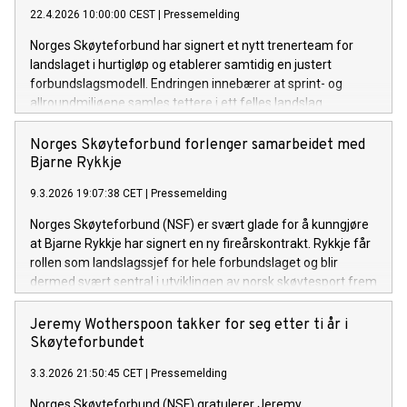
22.4.2026 10:00:00 CEST
|
Pressemelding
Norges Skøyteforbund har signert et nytt trenerteam for
landslaget i hurtigløp og etablerer samtidig en justert
forbundslagsmodell. Endringen innebærer at sprint- og
allroundmiljøene samles tettere i ett felles landslag.
Norges Skøyteforbund forlenger samarbeidet med
Bjarne Rykkje
9.3.2026 19:07:38 CET
|
Pressemelding
Norges Skøyteforbund (NSF) er svært glade for å kunngjøre
at Bjarne Rykkje har signert en ny fireårskontrakt. Rykkje får
rollen som landslagssjef for hele forbundslaget og blir
dermed svært sentral i utviklingen av norsk skøytesport frem
mot OL i Frankrike i 2030.
Jeremy Wotherspoon takker for seg etter ti år i
Skøyteforbundet
3.3.2026 21:50:45 CET
|
Pressemelding
Norges Skøyteforbund (NSF) gratulerer Jeremy