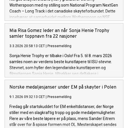
Wotherspoon med ny stilling som National Program NextGen
Coach – Long Track i det canadiske skøyteforbundet. Dette
innebærer at samarbeidet mellom Wotherspoon og NSF
avsluttes 31. mars, etter ti svært innholdsrike år.
Mia Risa Gomez leder an når Sonja Henie Trophy
samler toppnavn fra 22 nasjoner
3.3.2026 20:58:13 CET
|
Pressemelding
Sonja Henie Trophy er tilbake i Oslo! Fra 5. til 8. mars 2026
samles noen av verdens beste kunstløpere til ISU-stevne.
Stevnet, som hyller den legendariske kunstløperen og
filmstjernen Sonja Henie, tiltrekker seg deltakere i
verdenseliten.
Norske medaljesjanser under EM på skøyter i Polen
9.1.2026 09:32:13 CET
|
Pressemelding
Fredag går startskuddet for EM enkeltdistanser, der Norge
stiller med en slagkraftig tropp og gode medaljemuligheter.
Flere av våre beste løpere er på plass, mens Sander Eitrem
står over for å spisse formen mot OL. Mesterskapet sendes