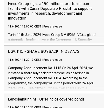
Iveco Group signs a 150 million euro term loan
facility with Cassa Depositi e Prestiti to support
investments in research, development and
innovation
11.6.2024 12:00:00 CEST
|
Press release
Turin, 11th June 2024. Iveco Group N.V. (EXM: IVG), a global
automotive leader active in the Commercial & Specialty
Vehicles, Powertrain and related Financial Services arenas,
has successfully signed a term loan facility of 150 million
DSV, 1115 - SHARE BUYBACK IN DSV A/S
euros with Cassa Depositi e Prestiti (CDP), for the creation of
new projects in Italy dedicated to research, development and
11.6.2024 11:22:17 CEST
|
Press release
innovation. In detail, through the resources made available
Company Announcement No. 1115 On 24 April 2024, we
by CDP, Iveco Group will develop innovative technologies and
initiated a share buyback programme, as described in
architectures in the field of electric propulsion and further
Company Announcement No. 1104. According to the
develop solutions for autonomous driving, digitalisation and
programme, the company will in the period from 24 April
vehicle connectivity aimed at increasing efficiency, safety,
2024 until 23 July 2024 purchase own shares up to a
driving comfort and productivity. The financed investments,
maximum value of DKK 1,000 million, and no more than
which will have a 5-year amortising profile, will be made by
1,700,000 shares, corresponding to 0.79% of the share
Landsbankinn hf.: Offering of covered bonds
Iveco Group in Italy by the end of 2025. Iveco Group N.V.
capital at commencement of the programme. The
(EXM: IVG) is the home of unique people and brands that
11.6.2024 11:16:36 CEST
|
Press release