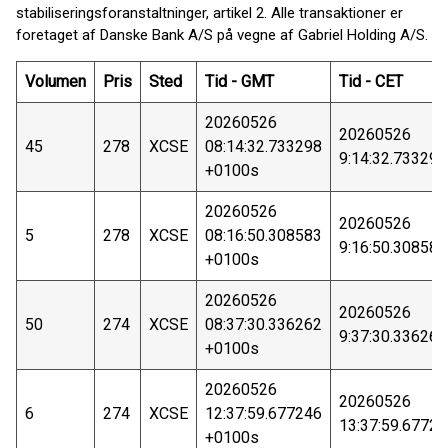
stabiliseringsforanstaltninger, artikel 2. Alle transaktioner er
foretaget af Danske Bank A/S på vegne af Gabriel Holding A/S.
Volumen
Pris
Sted
Tid - GMT
Tid - CET
20260526
20260526
45
278
XCSE
08:14:32.733298
9:14:32.733298
+0100s
20260526
20260526
5
278
XCSE
08:16:50.308583
9:16:50.308583
+0100s
20260526
20260526
50
274
XCSE
08:37:30.336262
9:37:30.336262
+0100s
20260526
20260526
6
274
XCSE
12:37:59.677246
13:37:59.6772
+0100s