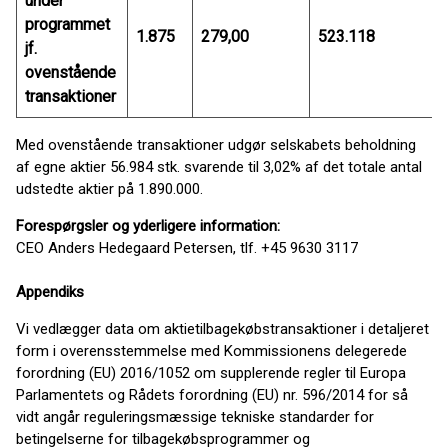
under
programmet
1.875
279,00
523.118
jf.
ovenstående
transaktioner
Med ovenstående transaktioner udgør selskabets beholdning
af egne aktier 56.984 stk. svarende til 3,02% af det totale antal
udstedte aktier på 1.890.000.
Forespørgsler og yderligere information:
CEO Anders Hedegaard Petersen, tlf. +45 9630 3117
Appendiks
Vi vedlægger data om aktietilbagekøbstransaktioner i detaljeret
form i overensstemmelse med Kommissionens delegerede
forordning (EU) 2016/1052 om supplerende regler til Europa
Parlamentets og Rådets forordning (EU) nr. 596/2014 for så
vidt angår reguleringsmæssige tekniske standarder for
betingelserne for tilbagekøbsprogrammer og