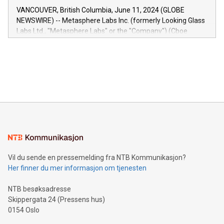
of the Relay42 Insights module, in pre-beta version Key
VANCOUVER, British Columbia, June 11, 2024 (GLOBE
capabilities of the Relay42 Insights module include: Deep
NEWSWIRE) -- Metasphere Labs Inc. (formerly Looking Glass
insights into customer behaviors: With the Relay42 Insights
Labs Ltd., "Metasphere Labs" or the "Company") (Cboe
module, marketers can ask unlimited questions about their
Canada: LABZ) (OTC: LABZF) (FRA: H1N) is thrilled to
data and gain a deeper understanding of how to serve their
announce an engaging Twitter Spaces event on Green
customers more effectively. Simplicity with AI-powered
Bitcoin mining, energy markets, and sustainability on July 3,
querying: Marketers can use artificial intelligence to query
2024 at 2 p.m. ET. Follow us on X at MetasphereLabs for
their data using natural language search, reducing the
updates and to join the event. What We'll Discuss Bitcoin
reliance on data scientists. Us
Mining Basics: Understand the fundamentals of Bitcoin
mining.Energy Market Dynamics: Explore how Bitcoin mining
interacts with energy markets.Sustainable Innovations:
Learn about our efforts to promote sustainability in Bitcoin
mining.Sound Money: Discover how tamper-proof currency
can enhance stability.Efficient Payment Rails: See how fast,
neutral payment systems support humanitarian
Vil du sende en pressemelding fra NTB Kommunikasjon?
projects.Carbon Footprint: Compare Bitcoin's environmental
Her finner du mer informasjon om tjenesten
impact with traditional banking. "We're excited to host this
event and dive into the critical topics of Bitcoin
NTB besøksadresse
Skippergata 24 (Pressens hus)
0154 Oslo