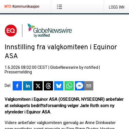
LOGG INN
Innstilling fra valgkomiteen i Equinor
ASA
1.6.2026 08:02:00 CEST
|
GlobeNewswire by notified
|
Pressemelding
Del
Valgkomiteen i Equinor ASA (OSE:EQNR, NYSE:EQNR) anbefaler
at selskapets bedriftsforsamling velger Jarle Roth som ny
styreleder i Equinor ASA.
Videre anbefaler valgkomiteen gjenvalg av Anne Drinkwater