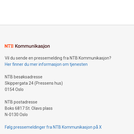
Bitcoin mining, energy markets, and sustainability on July 3,
querying: Marketers can use artificial intelligence to query
2024 at 2 p.m. ET. Follow us on X at MetasphereLabs for
their data using natural language search, reducing the
updates and to join the event. What We'll Discuss Bitcoin
reliance on data scientists. Us
Mining Basics: Understand the fundamentals of Bitcoin
mining.Energy Market Dynamics: Explore how Bitcoin mining
interacts with energy markets.Sustainable Innovations:
Learn about our efforts to promote sustainability in Bitcoin
mining.Sound Money: Discover how tamper-proof currency
can enhance stability.Efficient Payment Rails: See how fast,
neutral payment systems support humanitarian
Vil du sende en pressemelding fra NTB Kommunikasjon?
projects.Carbon Footprint: Compare Bitcoin's environmental
Her finner du mer informasjon om tjenesten
impact with traditional banking. "We're excited to host this
event and dive into the critical topics of Bitcoin
NTB besøksadresse
Skippergata 24 (Pressens hus)
0154 Oslo
NTB postadresse
Boks 6817 St. Olavs plass
N-0130 Oslo
Følg pressemeldinger fra NTB Kommunikasjon på X