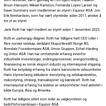
som nestleder, samt gjenvalg av Finn Bjørn Ruyter, Haakon
Bruun-Hanssen, Mikael Karlsson, Fernanda Lopes Larsen og
Dawn Summers som medlemmer av styret i Equinor ASA. Jon
Erik Reinhardsen, som har vært styreleder siden 2017, ønsker å
tre ut av styret.
Jarle Roth har vært medlem av styret siden 1. desember 2025.
Roth er uavhengig rådgiver. Roth har tidligere hatt CEO roller i
flere norske selskap, deriblant Eksportkreditt Norge AS,
Arendals Fossekompani ASA, Umoe Gruppen, Schat-Harding
og Unitor ASA. Han har omfattende erfaring innenfor
industrielle investeringer, endringsprosesser, energiomstilling,
finansiering av norsk eksport industri og internasjonal shipping.
Roth har betydelig erfaring fra større børsnoterte virksomheter.
Hans styreerfaring inkluderer eierstyring og selskapsledelse,
risikostyring, strategi, transaksjoner og bærekraft. Roth har
internasjonal erfaring fra ledelse av virksomheter med aktivitet i
både Europa, Asia og Amerika.
Roth har tidligere sittet som leder av valgkomiteen og
bedriftsforsamlingen i Equinor ASA.