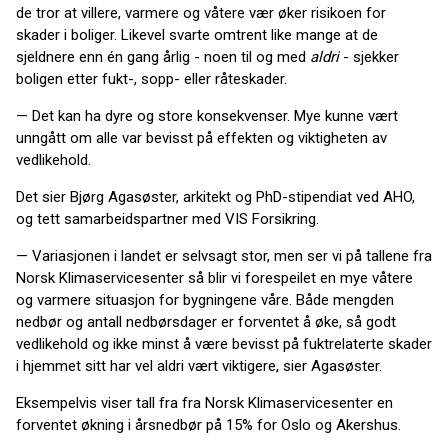
de tror at villere, varmere og våtere vær øker risikoen for
skader i boliger. Likevel svarte omtrent like mange at de
sjeldnere enn én gang årlig - noen til og med
aldri
- sjekker
boligen etter fukt-, sopp- eller råteskader.
— Det kan ha dyre og store konsekvenser. Mye kunne vært
unngått om alle var bevisst på effekten og viktigheten av
vedlikehold.
Det sier Bjørg Agasøster, arkitekt og PhD-stipendiat ved AHO,
og tett samarbeidspartner med VIS Forsikring.
— Variasjonen i landet er selvsagt stor, men ser vi på tallene fra
Norsk Klimaservicesenter så blir vi forespeilet en mye våtere
og varmere situasjon for bygningene våre. Både mengden
nedbør og antall nedbørsdager er forventet å øke, så godt
vedlikehold og ikke minst å være bevisst på fuktrelaterte skader
i hjemmet sitt har vel aldri vært viktigere, sier Agasøster.
Eksempelvis viser tall fra fra Norsk Klimaservicesenter en
forventet økning i årsnedbør på 15% for Oslo og Akershus.