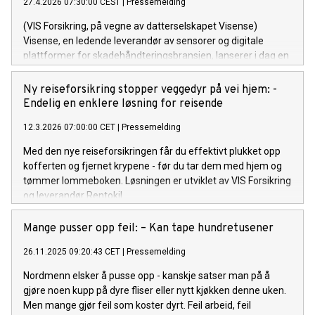
27.4.2026 07:30:00 CEST
|
Pressemelding
(VIS Forsikring, på vegne av datterselskapet Visense)
Visense, en ledende leverandør av sensorer og digitale
plattformer for skadehåndteringsbransjen, lanserer i dag en
nyutivklet AI-funksjonalitet som vil endre måten fuktskader
håndteres på.
Ny reiseforsikring stopper veggedyr på vei hjem: -
Endelig en enklere løsning for reisende
12.3.2026 07:00:00 CET
|
Pressemelding
Med den nye reiseforsikringen får du effektivt plukket opp
kofferten og fjernet krypene - før du tar dem med hjem og
tømmer lommeboken. Løsningen er utviklet av VIS Forsikring
og leverandør Rentokil.
Mange pusser opp feil: – Kan tape hundretusener
26.11.2025 09:20:43 CET
|
Pressemelding
Nordmenn elsker å pusse opp - kanskje satser man på å
gjøre noen kupp på dyre fliser eller nytt kjøkken denne uken.
Men mange gjør feil som koster dyrt. Feil arbeid, feil