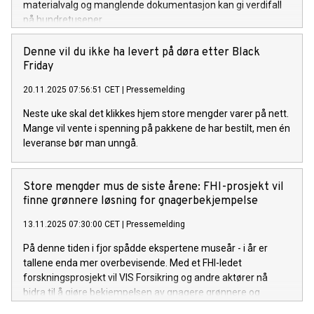
materialvalg og manglende dokumentasjon kan gi verdifall
på hundretusener.
Denne vil du ikke ha levert på døra etter Black
Friday
20.11.2025 07:56:51 CET
|
Pressemelding
Neste uke skal det klikkes hjem store mengder varer på nett.
Mange vil vente i spenning på pakkene de har bestilt, men én
leveranse bør man unngå.
Store mengder mus de siste årene: FHI-prosjekt vil
finne grønnere løsning for gnagerbekjempelse
13.11.2025 07:30:00 CET
|
Pressemelding
På denne tiden i fjor spådde ekspertene museår - i år er
tallene enda mer overbevisende. Med et FHI-ledet
forskningsprosjekt vil VIS Forsikring og andre aktører nå
bidra til å gjøre bekjempelsen av gnagere grønnere og
lettere fremover.