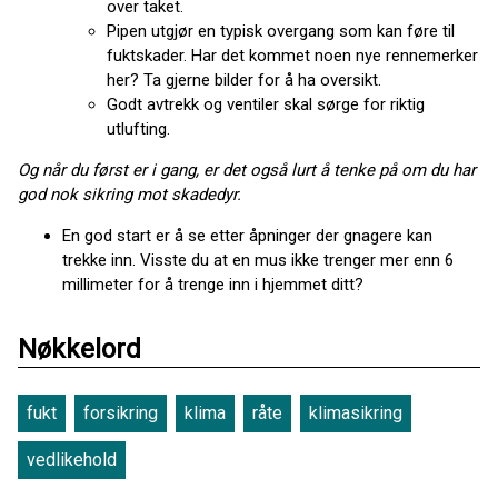
over taket.
Pipen utgjør en typisk overgang som kan føre til
fuktskader. Har det kommet noen nye rennemerker
her? Ta gjerne bilder for å ha oversikt.
Godt avtrekk og ventiler skal sørge for riktig
utlufting.
Og når du først er i gang, er det også lurt å tenke på om du har
god nok sikring mot skadedyr.
En god start er å se etter åpninger der gnagere kan
trekke inn. Visste du at en mus ikke trenger mer enn 6
millimeter for å trenge inn i hjemmet ditt?
Nøkkelord
fukt
forsikring
klima
råte
klimasikring
vedlikehold