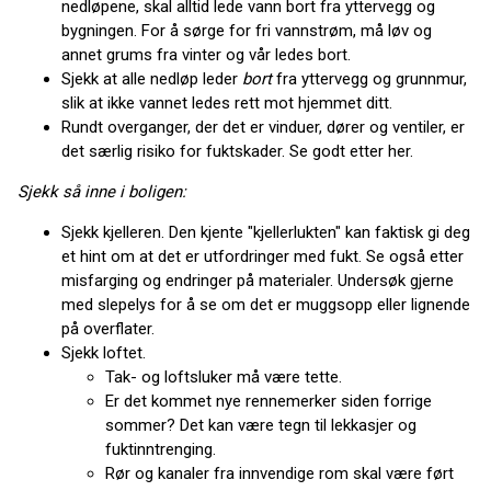
nedløpene, skal alltid lede vann bort fra yttervegg og
bygningen. For å sørge for fri vannstrøm, må løv og
annet grums fra vinter og vår ledes bort.
Sjekk at alle nedløp leder
bort
fra yttervegg og grunnmur,
slik at ikke vannet ledes rett mot hjemmet ditt.
Rundt overganger, der det er vinduer, dører og ventiler, er
det særlig risiko for fuktskader. Se godt etter her.
Sjekk så inne i boligen:
Sjekk kjelleren. Den kjente "kjellerlukten" kan faktisk gi deg
et hint om at det er utfordringer med fukt. Se også etter
misfarging og endringer på materialer. Undersøk gjerne
med slepelys for å se om det er muggsopp eller lignende
på overflater.
Sjekk loftet.
Tak- og loftsluker må være tette.
Er det kommet nye rennemerker siden forrige
sommer? Det kan være tegn til lekkasjer og
fuktinntrenging.
Rør og kanaler fra innvendige rom skal være ført