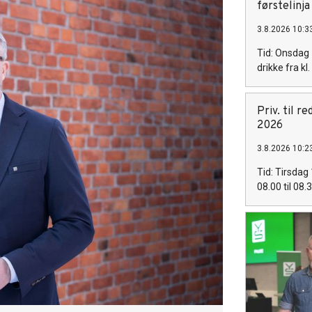
førstelinja
3.8.2026 10:3
Tid: Onsdag 
drikke fra kl
Priv. til r
2026
3.8.2026 10:2
Tid: Tirsdag 
08.00 til 08.