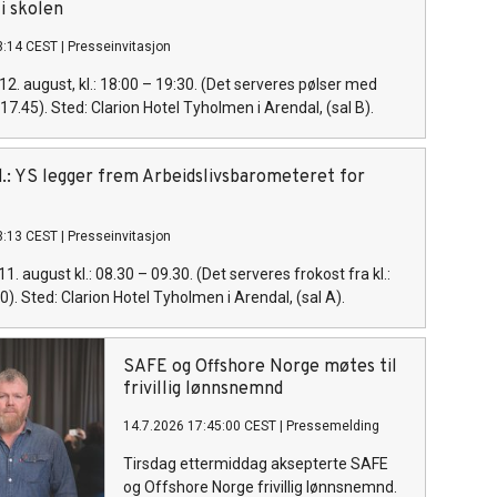
 i skolen
3:14 CEST
|
Presseinvitasjon
12. august, kl.: 18:00 – 19:30. (Det serveres pølser med
. 17.45). Sted: Clarion Hotel Tyholmen i Arendal, (sal B).
ed.: YS legger frem Arbeidslivsbarometeret for
3:13 CEST
|
Presseinvitasjon
11. august kl.: 08.30 – 09.30. (Det serveres frokost fra kl.:
30). Sted: Clarion Hotel Tyholmen i Arendal, (sal A).
SAFE og Offshore Norge møtes til
frivillig lønnsnemnd
14.7.2026 17:45:00 CEST
|
Pressemelding
Tirsdag ettermiddag aksepterte SAFE
og Offshore Norge frivillig lønnsnemnd.