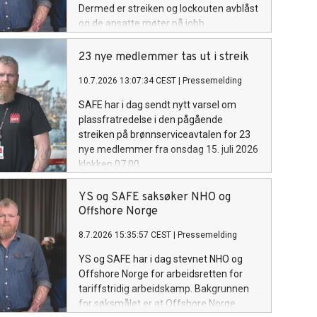
Dermed er streiken og lockouten avblåst
og de ansatte møter på jobb.
23 nye medlemmer tas ut i streik
10.7.2026 13:07:34 CEST
|
Pressemelding
SAFE har i dag sendt nytt varsel om
plassfratredelse i den pågående
streiken på brønnserviceavtalen for 23
nye medlemmer fra onsdag 15. juli 2026
klokken 07.00.
YS og SAFE saksøker NHO og
Offshore Norge
8.7.2026 15:35:57 CEST
|
Pressemelding
YS og SAFE har i dag stevnet NHO og
Offshore Norge for arbeidsretten for
tariffstridig arbeidskamp. Bakgrunnen
for søksmålet er at Offshore Norge