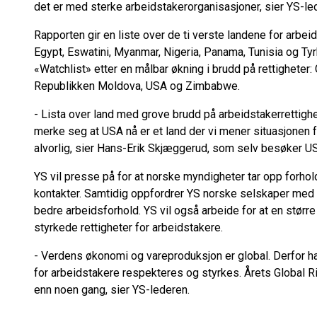
det er med sterke arbeidstakerorganisasjoner, sier YS-l
Rapporten gir en liste over de ti verste landene for arbei
Egypt, Eswatini, Myanmar, Nigeria, Panama, Tunisia og Tyrk
«Watchlist» etter en målbar økning i brudd på rettigheter: 
Republikken Moldova, USA og Zimbabwe.
- Lista over land med grove brudd på arbeidstakerrettigh
merke seg at USA nå er et land der vi mener situasjonen f
alvorlig, sier Hans-Erik Skjæggerud, som selv besøker 
YS vil presse på for at norske myndigheter tar opp forhold
kontakter. Samtidig oppfordrer YS norske selskaper med akt
bedre arbeidsforhold. YS vil også arbeide for at en større
styrkede rettigheter for arbeidstakere.
- Verdens økonomi og vareproduksjon er global. Derfor har 
for arbeidstakere respekteres og styrkes. Årets Global Rig
enn noen gang, sier YS-lederen.