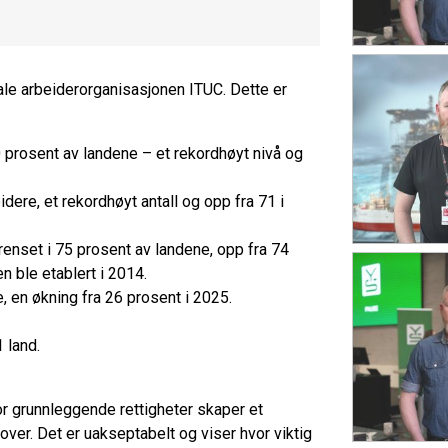
nale arbeiderorganisasjonen ITUC. Dette er
0 prosent av landene – et rekordhøyt nivå og
dere, et rekordhøyt antall og opp fra 71 i
grenset i 75 prosent av landene, opp fra 74
n ble etablert i 2014.
e, en økning fra 26 prosent i 2025.
1 land.
or grunnleggende rettigheter skaper et
 over. Det er uakseptabelt og viser hvor viktig