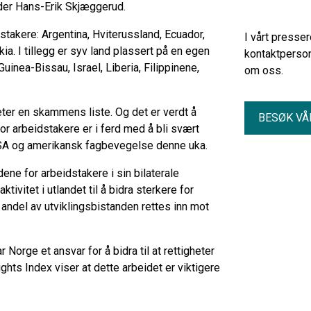
eder Hans-Erik Skjæggerud.
dstakere: Argentina, Hviterussland, Ecuador,
I vårt presse
ia. I tillegg er syv land plassert på en egen
kontaktperson
Guinea-Bissau, Israel, Liberia, Filippinene,
om oss.
eter en skammens liste. Og det er verdt å
BESØK VÅ
or arbeidstakere er i ferd med å bli svært
USA og amerikansk fagbevegelse denne uka.
ene for arbeidstakere i sin bilaterale
ivitet i utlandet til å bidra sterkere for
 andel av utviklingsbistanden rettes inn mot
Norge et ansvar for å bidra til at rettigheter
hts Index viser at dette arbeidet er viktigere