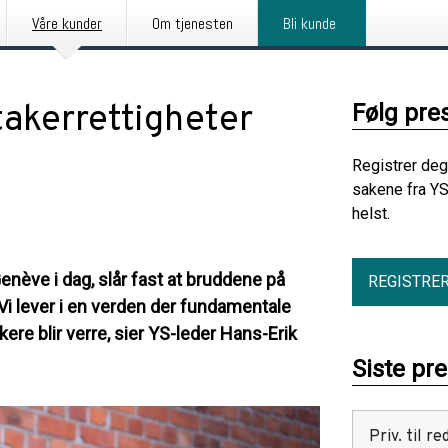
Våre kunder
Om tjenesten
Bli kunde
takerrettigheter
Følg pre
Registrer deg
sakene fra YS
helst.
Genève i dag, slår fast at bruddene på
REGISTRE
Vi lever i en verden der fundamentale
ere blir verre, sier YS-leder Hans-Erik
Siste pr
Priv. til 