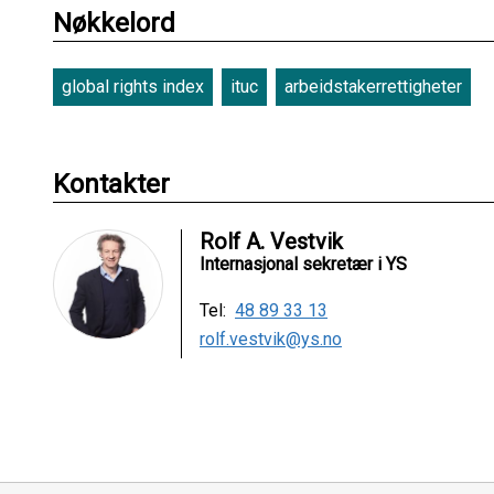
Nøkkelord
global rights index
ituc
arbeidstakerrettigheter
Kontakter
Rolf A. Vestvik
Internasjonal sekretær i YS
Tel:
48 89 33 13
rolf.vestvik@ys.no