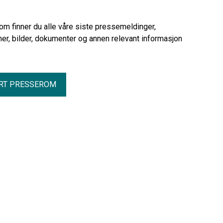
urettmessig har utestengt 209 SAFE-
medlemmer i Vetco Grey Scandinavia
AS fra arbeidet under den pågående
rom finner du alle våre siste pressemeldinger,
streiken.
er, bilder, dokumenter og annen relevant informasjon
RT PRESSEROM