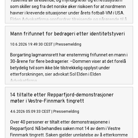
som skiller seg fra det norske øker risikoen for at nordmenn
havner i krevende situasjoner under årets fotball-VM i USA.
Elden Advokatfirma oppfordrer tilreisende og pårørende til å
søke bistand raskt dersom man får problemer.
Mann frifunnet for bedrageri etter identitetstyveri
10.6.2026 19:49:30 CEST
|
Pressemelding
Borgarting lagmannsrett har enstemmig frifunnet en mann i
30-årene for flere bedragerier. –Dommen viser at det forelå
betydelig tvil som ikke ble tilstrekkelig opplyst under
etterforskningen, sier advokat Sol Elden i Elden
Advokatfirma.
14 tiltalte etter Repparfjord-demonstrasjoner
møter i Vestre-Finnmark tingrett
4.6.2026 05:09:33 CEST
|
Pressemelding
Over 40 personer er tiltalt etter demonstrasjonene i
Repparfjord. Nå behandles saken mot 14 av dem i Vestre
Finnmark tingrett. Saken gjelder unnlatelse av å etterkomme