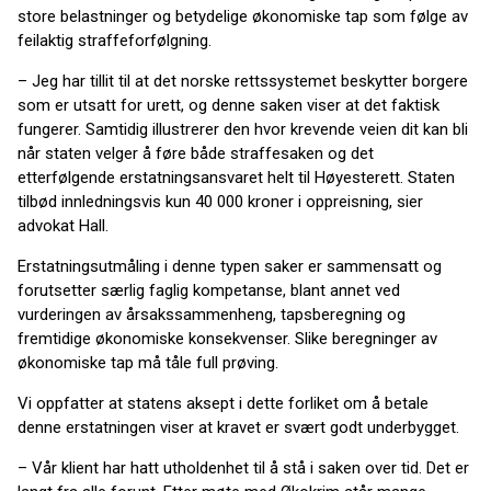
store belastninger og betydelige økonomiske tap som følge av
feilaktig straffeforfølgning.
– Jeg har tillit til at det norske rettssystemet beskytter borgere
som er utsatt for urett, og denne saken viser at det faktisk
fungerer. Samtidig illustrerer den hvor krevende veien dit kan bli
når staten velger å føre både straffesaken og det
etterfølgende erstatningsansvaret helt til Høyesterett. Staten
tilbød innledningsvis kun 40 000 kroner i oppreisning, sier
advokat Hall.
Erstatningsutmåling i denne typen saker er sammensatt og
forutsetter særlig faglig kompetanse, blant annet ved
vurderingen av årsakssammenheng, tapsberegning og
fremtidige økonomiske konsekvenser. Slike beregninger av
økonomiske tap må tåle full prøving.
Vi oppfatter at statens aksept i dette forliket om å betale
denne erstatningen viser at kravet er svært godt underbygget.
– Vår klient har hatt utholdenhet til å stå i saken over tid. Det er