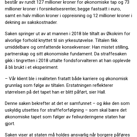
består av rundt 127 millioner kroner for økonomiske tap og 73
millioner kroner i forsinkelsesrenter, begge fastsatt i euro,
samt en halv million kroner i oppreisning og 12 millioner kroner i
dekning av sakskostnader.
Saken springer ut av at mannen i 2018 ble tiltalt av Økokrim for
alvorlige forhold knyttet til sin yrkesutøvelse. Tiltalen fikk
umiddelbare og omfattende konsekvenser: Han mistet stilling,
partnerskap og sitt økonomiske fundament. Da straffesaken
gikk i tingretten i 2018 uttalte fondsforvalteren at han opplevde
å bli brukt i et eksperiment.
– Vår klient ble i realiteten fratatt både karriere og økonomisk
grunnlag som følge av tiltalen. Erstatningen reflekterer
størrelsen på det tapet han er blitt påført, sier Hall.
Denne saken bekrefter at det er samfunnet – og ikke den som
uskyldig utsettes for straffeforfølgning – som skal bære det
økonomiske tapet som følger av feilvurderingene staten har
gjort.
Saken viser at staten må holdes ansvarlig når borgere påføres