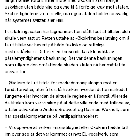
langt fra alle forunt. Etter møte med Økokrim står mange
uskyldige uten både vilje og evne til å forfølge krav mot staten.
Skal rettighetene være reelle, må også staten holdes ansvarlig
når systemet svikter, sier Hall.
I erstatningssaken har lagmannsretten slått fast at tiltalen aldri
skulle vært tatt ut. Retten uttalte at «Økokrims beslutning om å
ta ut tiltale var basert på både faktiske og rettslige
misforståelser». Dette er en knusende karakteristikk av
påtalemyndighetens beslutning. Det var denne beslutningen
som utløste den omfattende skaden staten nå har måttet ta
ansvar for.
– Økokrim tok ut tiltale for markedsmanipulasjon mot en
fondsforvalter, uten å forstå hverken hvordan dette markedet
fungerte eller hvordan de aktuelle reglene er å forstå. Allerede
da tiltalen kom var vi sikre på at dette ville ende med frifinnelse,
uttaler advokatene Anders Brosveet og Rasmus Woxholt, som
har spesialkompetanse på verdipapirhandelrett.
– Vi opplevde at verken Finanstilsynet eller Økokrim hadde tatt
inn over seg at det var kommet et nytt EU-regelverk, som