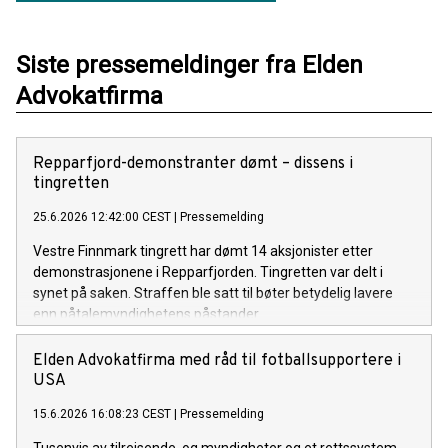
Siste pressemeldinger fra Elden
Advokatfirma
Repparfjord-demonstranter dømt – dissens i
tingretten
25.6.2026 12:42:00 CEST
|
Pressemelding
Vestre Finnmark tingrett har dømt 14 aksjonister etter
demonstrasjonene i Repparfjorden. Tingretten var delt i
synet på saken. Straffen ble satt til bøter betydelig lavere
enn påtalemyndighetens påstander.
Elden Advokatfirma med råd til fotballsupportere i
USA
15.6.2026 16:08:23 CEST
|
Pressemelding
Tusenvis av tilreisende, og myndigheter og et rettssystem