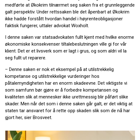
medførte at Økokrim tilnærmet seg saken fra et grunnleggende
galt perspektiv. Under rettssaken ble det åpenbart at Økokrim
ikke hadde forstått hvordan handel i høyrenteobligasjoner
faktisk fungerer, uttaler advokat Woxholt.
I denne saken var statsadvokaten fullt kjent med hvilke enorme
økonomiske konsekvenser tiltalebeslutningen ville gi for vår
klient. Det er et livsverk som er lagt i grus, og som aldri vil la
seg fullt ut reparere.
– Denne saken er nok et eksempel på at utilstrekkelig
kompetanse og utilstrekkelige vurderinger hos
påtalemyndigheten har en enorm skadeevne. Det viktigste vi
som samfunn bør gjøre er å forbedre kompetansen og
kvaliteten slik at mennesker ikke urettmessig blir påført slike
skader. Men når det som i denne saken går galt, er det viktig at
staten tar ansvaret for å rette opp skaden slik som de nå har
gjort her, sier Brosveet.