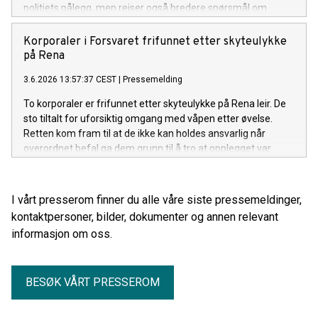
politiets pålegg, men reiser også bredere spørsmål om
rettsvern for urfolk og natur, sier advokat Olaf Halvorsen
Rønning i Elden Advokatfirma.
Korporaler i Forsvaret frifunnet etter skyteulykke
på Rena
3.6.2026 13:57:37 CEST
|
Pressemelding
To korporaler er frifunnet etter skyteulykke på Rena leir. De
sto tiltalt for uforsiktig omgang med våpen etter øvelse.
Retten kom fram til at de ikke kan holdes ansvarlig når
overordnet befal ga dem grunn til å tro at opplegget var
forsvarlig, og de selv hadde gjennomført en prisverdig og
grundig plan for øvelsen.
I vårt presserom finner du alle våre siste pressemeldinger,
kontaktpersoner, bilder, dokumenter og annen relevant
informasjon om oss.
BESØK VÅRT PRESSEROM