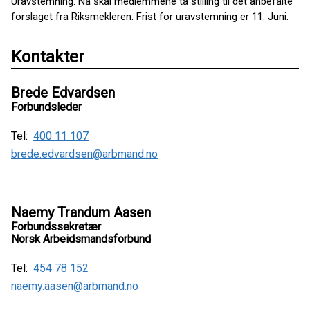
Uravstemning: Nå skal medlemmene ta stilling til det anbefalte
forslaget fra Riksmekleren. Frist for uravstemning er 11. Juni.
Kontakter
Brede Edvardsen
Forbundsleder
Tel:
400 11 107
brede.edvardsen@arbmand.no
Naemy Trandum Aasen
Forbundssekretær
Norsk Arbeidsmandsforbund
Tel:
454 78 152
naemy.aasen@arbmand.no