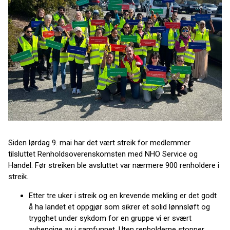
Siden lørdag 9. mai har det vært streik for medlemmer
tilsluttet Renholdsoverenskomsten med NHO Service og
Handel. Før streiken ble avsluttet var nærmere 900 renholdere i
streik.
Etter tre uker i streik og en krevende mekling er det godt
å ha landet et oppgjør som sikrer et solid lønnsløft og
trygghet under sykdom for en gruppe vi er svært
avhengige av i samfunnet. Uten renholderne stopper