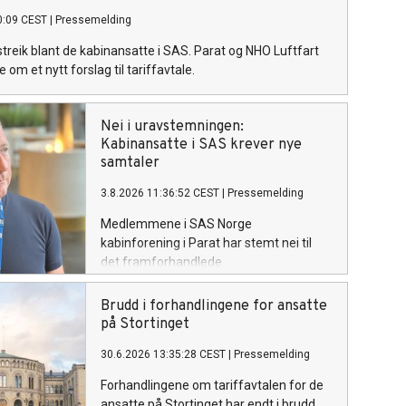
0:09 CEST
|
Pressemelding
 streik blant de kabinansatte i SAS. Parat og NHO Luftfart
ge om et nytt forslag til tariffavtale.
Nei i uravstemningen:
Kabinansatte i SAS krever nye
samtaler
3.8.2026 11:36:52 CEST
|
Pressemelding
Medlemmene i SAS Norge
kabinforening i Parat har stemt nei til
det framforhandlede
meklingsresultatet. Med nærmere 70
prosent nei-stemmer sendes partene nå
Brudd i forhandlingene for ansatte
tilbake til forhandlingsbordet. Parat ber
på Stortinget
om umiddelbare samtaler med SAS og
30.6.2026 13:35:28 CEST
|
Pressemelding
NHO Luftfart for å unngå streik.
Forhandlingene om tariffavtalen for de
ansatte på Stortinget har endt i brudd.