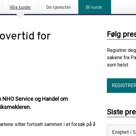
Våre kunder
Om tjenesten
Bli kunde
overtid for
Følg pre
Registrer deg
sakene fra Pa
som helst.
REGISTRE
en NHO Service og Handel om
Riksmekleren.
Siste pr
artene sitter fortsatt sammen i et forsøk på å
Enighet i 