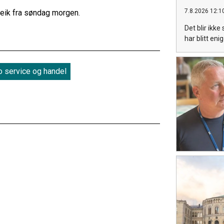
7.8.2026 12:1
treik fra søndag morgen.
Det blir ikke
har blitt eni
o service og handel