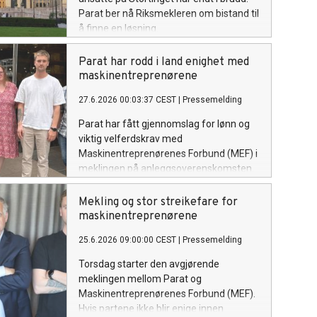
Parat ber nå Riksmekleren om bistand til
å finne en løsning.
Parat har rodd i land enighet med
maskinentreprenørene
27.6.2026 00:03:37 CEST
|
Pressemelding
Parat har fått gjennomslag for lønn og
viktig velferdskrav med
Maskinentreprenørenes Forbund (MEF) i
meklingen på anleggsoverenskomsten.
Den varslede streiken i anleggssektoren
er dermed avverget.
Mekling og stor streikefare for
maskinentreprenørene
25.6.2026 09:00:00 CEST
|
Pressemelding
Torsdag starter den avgjørende
meklingen mellom Parat og
Maskinentreprenørenes Forbund (MEF).
Hvis partene ikke blir enige innen