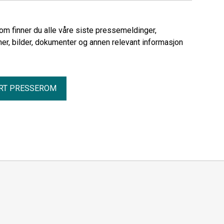
midnatt fredag, vil Parats medlemmer
være i streik fra lørdag morgen.
rom finner du alle våre siste pressemeldinger,
er, bilder, dokumenter og annen relevant informasjon
RT PRESSEROM