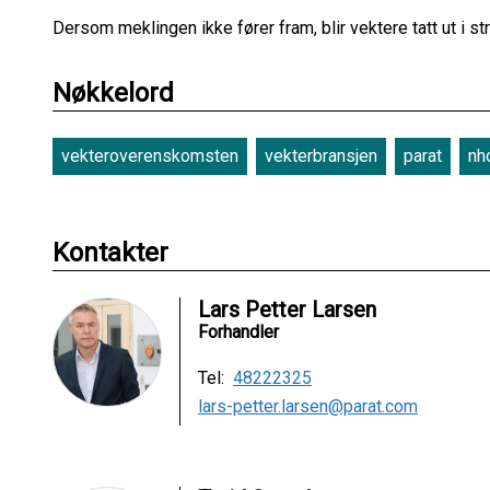
Dersom meklingen ikke fører fram, blir vektere tatt ut i s
Nøkkelord
vekteroverenskomsten
vekterbransjen
parat
nh
Kontakter
Lars Petter Larsen
Forhandler
Tel:
48222325
lars-petter.larsen@parat.com