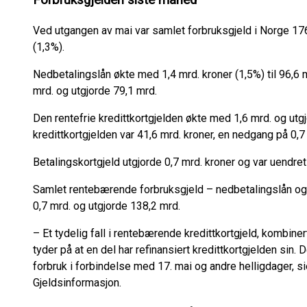
Forbruksgjelden siste måned
Ved utgangen av mai var samlet forbruksgjeld i Norge 176
(1,3%).
Nedbetalingslån økte med 1,4 mrd. kroner (1,5%) til 96,6 
mrd. og utgjorde 79,1 mrd.
Den rentefrie kredittkortgjelden økte med 1,6 mrd. og ut
kredittkortgjelden var 41,6 mrd. kroner, en nedgang på 0,7
Betalingskortgjeld utgjorde 0,7 mrd. kroner og var uendret f
Samlet rentebærende forbruksgjeld – nedbetalingslån og
0,7 mrd. og utgjorde 138,2 mrd.
– Et tydelig fall i rentebærende kredittkortgjeld, kombin
tyder på at en del har refinansiert kredittkortgjelden sin.
forbruk i forbindelse med 17. mai og andre helligdager, s
Gjeldsinformasjon.