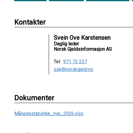
Kontakter
Svein Ove Karstensen
Daglig leder
Norsk Gjeldsinformasjon AS
Tel:
971 72 257
sok@norskgjeld.no
Dokumenter
Månedsstatistikk_mai_2026.xlsx