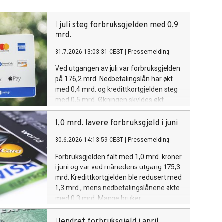
I juli steg forbruksgjelden med 0,9
mrd.
31.7.2026 13:03:31 CEST
|
Pressemelding
Ved utgangen av juli var forbruksgjelden
på 176,2 mrd. Nedbetalingslån har økt
med 0,4 mrd. og kredittkortgjelden steg
med 0,5 mrd. Økningen skyldes økt
forbruk i feriemåneden juli.
1,0 mrd. lavere forbruksgjeld i juni
30.6.2026 14:13:59 CEST
|
Pressemelding
Forbruksgjelden falt med 1,0 mrd. kroner
i juni og var ved månedens utgang 175,3
mrd. Kredittkortgjelden ble redusert med
1,3 mrd., mens nedbetalingslånene økte
med 0,3 mrd. Mange bruker
feriepengene til å nedbetale
kredittkortgjeld for å ha bedre likviditet i
Uendret forbruksgjeld i april