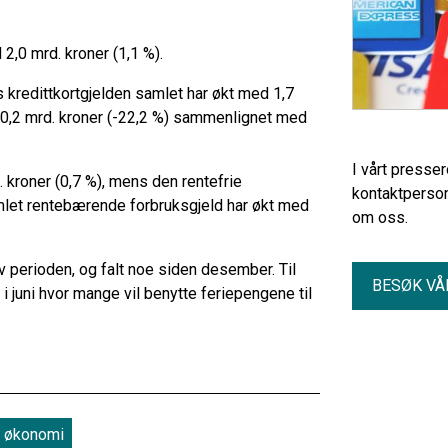
2,0 mrd. kroner (1,1 %).
 kredittkortgjelden samlet har økt med 1,7
d 0,2 mrd. kroner (-22,2 %) sammenlignet med
I vårt presse
 kroner (0,7 %), mens den rentefrie
kontaktperson
Samlet rentebærende forbruksgjeld har økt med
om oss.
av perioden, og falt noe siden desember. Til
BESØK VÅ
 i juni hvor mange vil benytte feriepengene til
økonomi