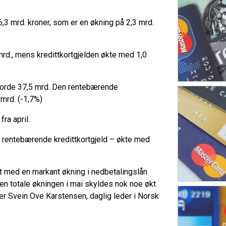
,3 mrd. kroner, som er en økning på 2,3 mrd.
mrd., mens kredittkortgjelden økte med 1,0
gjorde 37,5 mrd. Den rentebærende
 mrd. (-1,7%)
ra april.
 rentebærende kredittkortgjeld – økte med
ert med en markant økning i nedbetalingslån
 Den totale økningen i mai skyldes nok noe økt
ier Svein Ove Karstensen, daglig leder i Norsk