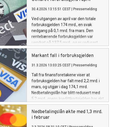
sommerferien.
30.4.2026 13:15:51 CEST
|
Pressemelding
Ved utgangen av april var den totale
forbruksgjelden 174 mrd., en svak
nedgang på 0,1 mrd. fra mars. Den
rentebærende forbruksgjelden var
uendret på 137,5 mrd., og er redusert
med 0,7 mrd. de siste tolv månedene.
Markant fall i forbruksgjelden
31.3.2026 13:03:25 CEST
|
Pressemelding
Tall fra finansforetakene viser at
forbruksgjelden har falt med 2,2 mrd. i
mars, og utgjør i dag 174,1 mrd.
Nedbetalingslån har blitt redusert med
5,2 mrd., mens kredittkortgjelden har økt
med 2,9 mrd. Mye av nedgangen i
nedbetalingslån skyldes endringer i
Nedbetalingslån økte med 1,3 mrd.
rapporteringen fra en del finansforetak.
i februar