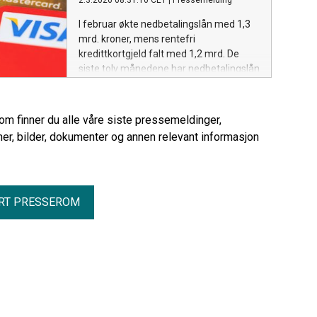
2.3.2026 08:31:10 CET
|
Pressemelding
I februar økte nedbetalingslån med 1,3
mrd. kroner, mens rentefri
kredittkortgjeld falt med 1,2 mrd. De
siste tolv månedene har nedbetalingslån
økt med 4,6 mrd. kroner (4,8 prosent),
mot 2,8 prosent for forbruksgjelden
totalt. Forbruksgjelden var 176,3 mrd.
rom finner du alle våre siste pressemeldinger,
kroner ved utgangen av måneden,
er, bilder, dokumenter og annen relevant informasjon
uendret fra januar.
RT PRESSEROM