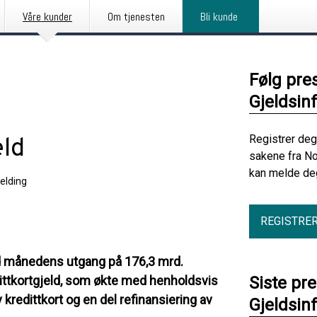
Våre kunder
Om tjenesten
Bli kunde
Følg pre
Gjeldsin
Registrer deg
eld
sakene fra No
kan melde deg
elding
REGISTRE
ed månedens utgang på 176,3 mrd.
ttkortgjeld, som økte med henholdsvis
Siste pr
kredittkort og en del refinansiering av
Gjeldsin