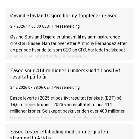
Øyvind Stavland Osjord blir ny toppleder i Easee
2.7.2026 14:06:00 CEST
|
Pressemelding
Øyvind Stavland Osjord er utnevnt til ny administrerende
direktør i Easee. Han tar over etter Anthony Fernandez etter
en periode hvor de to, som CEO og CFO, har ledet selskapet
gjennom en omfattende snuoperasjon.
Easee snur 414 millioner i underskudd til positivt
resultat på to år
24.2.2026 07:38:06 CET
|
Pressemelding
Easee leverte i 2025 et positivt resultat før skatt (EBT) på
18,6 millioner kroner. I 2023 var resultatet minus 414
millioner kroner. Selskapet beskriver den over 400 millioner
kroner store forbedringen som et tydelig vendepunkt.
Easee tester elbillading med solenergi uten
strømnett i Arktis