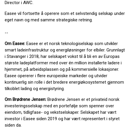
Director i AWC.
Easee vil fortsette å operere som et selvstendig selskap under
eget navn og med samme strategiske retning.
--
Om Easee:
Easee er et norsk teknologiselskap som utvikler
smart ladeinfrastruktur og energiløsninger for elbiler. Grunnlagt
i Stavanger i 2018, har selskapet vokst til å bli en av Europas
største ladeplatformer med over én million installerte ladere i
hjemmet, på arbeidsplassen og på kommersielle lokasjoner.
Easee opererer i flere europeiske markeder og utvider
kontinuerlig sin rolle i det bredere energiøkosystemet gjennom
tilkoblet lading og energistyring.
Om Brødrene Jensen:
Brødrene Jensen er et privateid norsk
investeringsselskap med en portefølje som spenner over
eiendom, tidligfase- og vekstselskaper. Selskapet har vært
investor i Easee siden 2019 og har vært representert i styret
siden da.