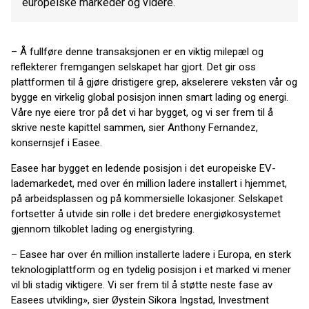
europeiske markeder og videre.
– Å fullføre denne transaksjonen er en viktig milepæl og
reflekterer fremgangen selskapet har gjort. Det gir oss
plattformen til å gjøre dristigere grep, akselerere veksten vår og
bygge en virkelig global posisjon innen smart lading og energi.
Våre nye eiere tror på det vi har bygget, og vi ser frem til å
skrive neste kapittel sammen, sier Anthony Fernandez,
konsernsjef i Easee.
Easee har bygget en ledende posisjon i det europeiske EV-
lademarkedet, med over én million ladere installert i hjemmet,
på arbeidsplassen og på kommersielle lokasjoner. Selskapet
fortsetter å utvide sin rolle i det bredere energiøkosystemet
gjennom tilkoblet lading og energistyring.
– Easee har over én million installerte ladere i Europa, en sterk
teknologiplattform og en tydelig posisjon i et marked vi mener
vil bli stadig viktigere. Vi ser frem til å støtte neste fase av
Easees utvikling», sier Øystein Sikora Ingstad, Investment