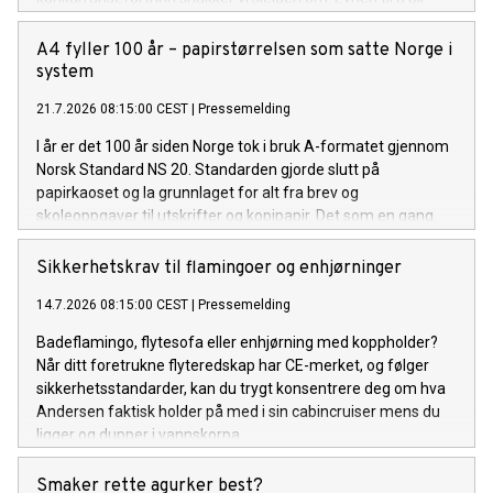
enige.
A4 fyller 100 år – papirstørrelsen som satte Norge i
system
21.7.2026 08:15:00 CEST
|
Pressemelding
I år er det 100 år siden Norge tok i bruk A-formatet gjennom
Norsk Standard NS 20. Standarden gjorde slutt på
papirkaoset og la grunnlaget for alt fra brev og
skoleoppgaver til utskrifter og kopipapir. Det som en gang
var en liten revolusjon på kontoret, er i dag en selvfølge.
Sikkerhetskrav til flamingoer og enhjørninger
14.7.2026 08:15:00 CEST
|
Pressemelding
Badeflamingo, flytesofa eller enhjørning med koppholder?
Når ditt foretrukne flyteredskap har CE-merket, og følger
sikkerhetsstandarder, kan du trygt konsentrere deg om hva
Andersen faktisk holder på med i sin cabincruiser mens du
ligger og dupper i vannskorpa.
Smaker rette agurker best?