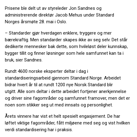
Prisene ble delt ut av styreleder Jon Sandnes og
administrerende direktør Jacob Mehus under Standard
Norges årsmøte 28. mai i Oslo.
– Standarder gjør hverdagen enklere, tryggere og mer
bærekraftig. Men standarder skapes ikke av seg selv. Det står
dedikerte mennesker bak dette, som hvileløst deler kunnskap,
bygger tillit og finner løsninger som hele samfunnet kan ta i
bruk, sier Sandnes.
Rundt 4600 norske eksperter deltar i dag i
standardiseringsarbeid gjennom Standard Norge. Arbeidet
bidrar hvert år til at rundt 1200 nye Norsk Standard blir
utgitt. Alle som deltar i dette arbeidet fortjener anerkjennelse
og driver sine fagområder og samfunnet framover, men det er
noen som stikker seg ut med innsats og personlighet.
Årets vinnere har vist et helt spesielt engasjement. De har
løftet viktige fagområder, fått miljøene med seg og vist hvilken
verdi standardisering har i praksis.