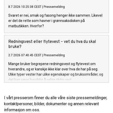
8.7.2026 10:25:38 CEST
|
Pressemelding
Svaret er nei, smak og fasong henger ikke sammen. Likevel
er det de rette som havner i grønnsaksdisken på
matbutikken. Hvorfor?
Redningsvest eller flytevest – vet du hva du skal
bruke?
2.7.2026 07:40:45 CEST
|
Pressemelding
Mange bruker begrepene redningsvest og flytevest om
hverandre, og er kanskje ikke klar over hva de har på seg.
Ulike typer vester har ulike egenskaper og bruksområder, og
det kan være livsviktig å velge riktig vest.
I vårt presserom finner du alle våre siste pressemeldinger,
kontaktpersoner, bilder, dokumenter og annen relevant
informasjon om oss.