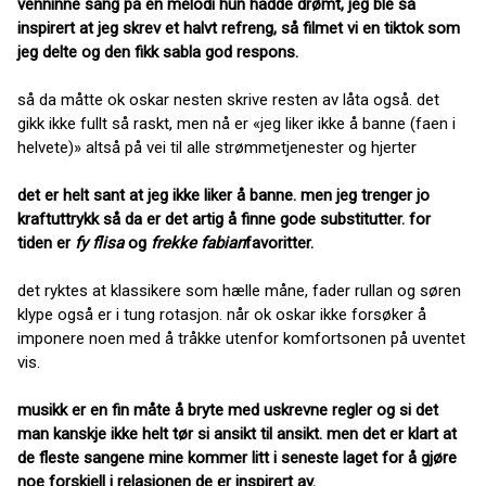
venninne sang på en melodi hun hadde drømt, jeg ble så
inspirert at jeg skrev et halvt refreng, så filmet vi en tiktok som
jeg delte og den fikk sabla god respons.
så da måtte ok oskar nesten skrive resten av låta også. det
gikk ikke fullt så raskt, men nå er «jeg liker ikke å banne (faen i
helvete)» altså på vei til alle strømmetjenester og hjerter
det er helt sant at jeg ikke liker å banne. men jeg trenger jo
kraftuttrykk så da er det artig å finne gode substitutter. for
tiden er
fy flisa
og
frekke fabian
favoritter.
det ryktes at klassikere som hælle måne, fader rullan og søren
klype også er i tung rotasjon. når ok oskar ikke forsøker å
imponere noen med å tråkke utenfor komfortsonen på uventet
vis.
musikk er en fin måte å bryte med uskrevne regler og si det
man kanskje ikke helt tør si ansikt til ansikt. men det er klart at
de fleste sangene mine kommer litt i seneste laget for å gjøre
noe forskjell i relasjonen de er inspirert av.