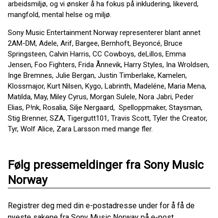
arbeidsmiljø, og vi ønsker å ha fokus på inkludering, likeverd,
mangfold, mental helse og miljø.
Sony Music Entertainment Norway representerer blant annet
2AM-DM, Adele, Arif, Bargee, Bernhoft, Beyoncé, Bruce
Springsteen, Calvin Harris, CC Cowboys, deLillos, Emma
Jensen, Foo Fighters, Frida Ånnevik, Harry Styles, Ina Wroldsen,
Inge Bremnes, Julie Bergan, Justin Timberlake, Kamelen,
Klossmajor, Kurt Nilsen, Kygo, Labrinth, Madeléne, Maria Mena,
Matilda, May, Miley Cyrus, Morgan Sulele, Nora Jabri, Peder
Elias, P!nk, Rosalia, Silje Nergaard, Spelloppmaker, Staysman,
Stig Brenner, SZA, Tigergutt101, Travis Scott, Tyler the Creator,
Tyr, Wolf Alice, Zara Larsson med mange fler.
Følg pressemeldinger fra Sony Music
Norway
Registrer deg med din e-postadresse under for å få de
nyeste sakene fra Sony Music Norway på e-post