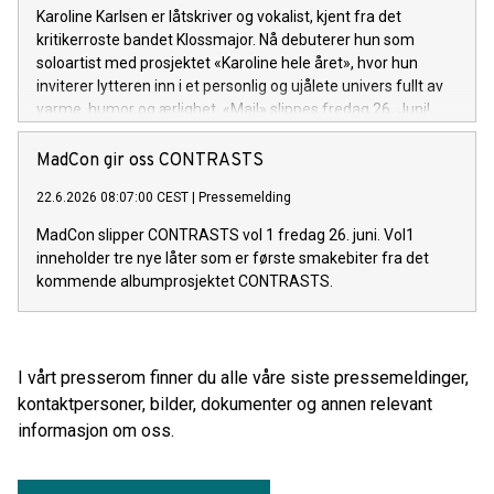
Karoline Karlsen er låtskriver og vokalist, kjent fra det
kritikerroste bandet Klossmajor. Nå debuterer hun som
soloartist med prosjektet «Karoline hele året», hvor hun
inviterer lytteren inn i et personlig og ujålete univers fullt av
varme, humor og ærlighet. «Mail» slippes fredag 26. Juni!
MadCon gir oss CONTRASTS
22.6.2026 08:07:00 CEST
|
Pressemelding
MadCon slipper CONTRASTS vol 1 fredag 26. juni. Vol1
inneholder tre nye låter som er første smakebiter fra det
kommende albumprosjektet CONTRASTS.
I vårt presserom finner du alle våre siste pressemeldinger,
kontaktpersoner, bilder, dokumenter og annen relevant
informasjon om oss.