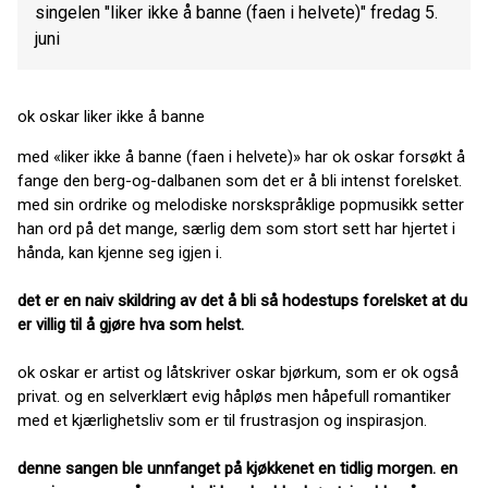
singelen "liker ikke å banne (faen i helvete)" fredag 5.
juni
ok oskar liker ikke å banne
med «liker ikke å banne (faen i helvete)» har ok oskar forsøkt å
fange den berg-og-dalbanen som det er å bli intenst forelsket.
med sin ordrike og melodiske norskspråklige popmusikk setter
han ord på det mange, særlig dem som stort sett har hjertet i
hånda, kan kjenne seg igjen i.
det er en naiv skildring av det å bli så hodestups forelsket at du
er villig til å gjøre hva som helst.
ok oskar er artist og låtskriver oskar bjørkum, som er ok også
privat. og en selverklært evig håpløs men håpefull romantiker
med et kjærlighetsliv som er til frustrasjon og inspirasjon.
denne sangen ble unnfanget på kjøkkenet en tidlig morgen. en