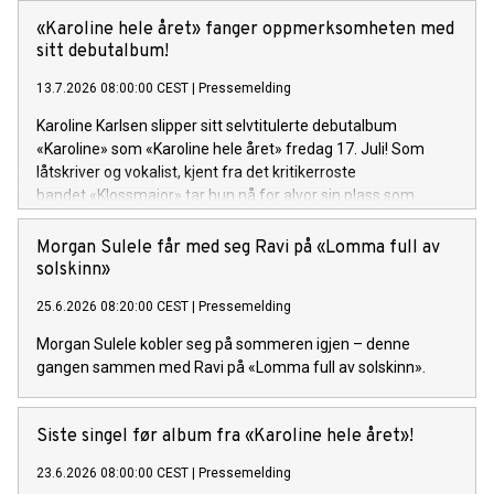
festivalsesongen med Spirefest i Ålesund.
«Karoline hele året» fanger oppmerksomheten med
sitt debutalbum!
13.7.2026 08:00:00 CEST
|
Pressemelding
Karoline Karlsen slipper sitt selvtitulerte debutalbum
«Karoline» som «Karoline hele året» fredag 17. Juli! Som
låtskriver og vokalist, kjent fra det kritikerroste
bandet «Klossmajor» tar hun nå for alvor sin plass som
soloartist. Lytteren inviteres inn i et personlig og ujålete
univers fullt av varme, humor og ærlighet.
Morgan Sulele får med seg Ravi på «Lomma full av
solskinn»
25.6.2026 08:20:00 CEST
|
Pressemelding
Morgan Sulele kobler seg på sommeren igjen – denne
gangen sammen med Ravi på «Lomma full av solskinn».
Siste singel før album fra «Karoline hele året»!
23.6.2026 08:00:00 CEST
|
Pressemelding