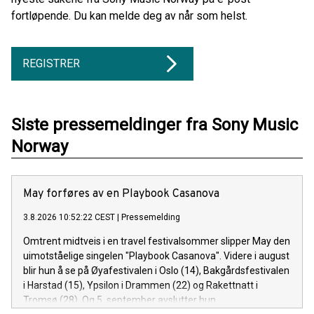
fortløpende. Du kan melde deg av når som helst.
REGISTRER
Siste pressemeldinger fra Sony Music
Norway
May forføres av en Playbook Casanova
3.8.2026 10:52:22 CEST
|
Pressemelding
Omtrent midtveis i en travel festivalsommer slipper May den
uimotståelige singelen "Playbook Casanova". Videre i august
blir hun å se på Øyafestivalen i Oslo (14), Bakgårdsfestivalen
i Harstad (15), Ypsilon i Drammen (22) og Rakettnatt i
Tromsø (28). Og 5. september avslutter hun