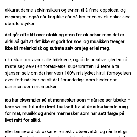
akkurat denne selvinnsikten og evnen til å finne oppsiden, og
inspirasjon, også når ting ikke går så bra er en av ok oskar sine
største styrker.
det går ofte litt over stokk og stein for ok oskar. men det er
aldri så galt at det ikke er godt for noe. og musikken trenger
ikke bli melankolsk og sutrete selv om jeg er lei meg.
ok oskar omfavner alle følelsene, også de positive. gleden i å
miste seg selv i en forelskelse. superkraften i å tørre å ta
sjansen selv om det har vært 100% mislykket hittil. fornøyelsen
over forbindelser og alt det forunderlige som binder oss
sammen som mennesker.
jeg har eksempler på at mennesker som – når jeg ser tilbake –
bare var en fotnote i livet. bortsett fra at de introduserte meg
for mat, musikk og andre mennesker som har satt farge på
livet mitt for alltid.
eller banneord. ok oskar er en aktiv observatør, og når livet gir