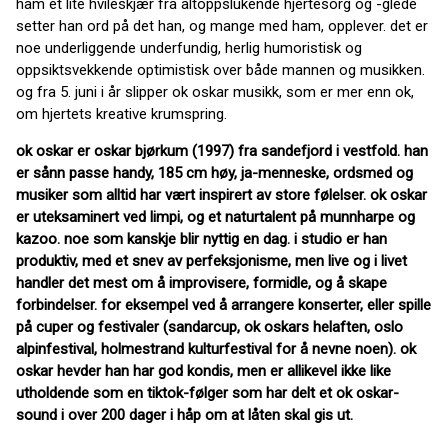
ham et lite hvileskjær fra altoppslukende hjertesorg og -glede
setter han ord på det han, og mange med ham, opplever. det er
noe underliggende underfundig, herlig humoristisk og
oppsiktsvekkende optimistisk over både mannen og musikken.
og fra 5. juni i år slipper ok oskar musikk, som er mer enn ok,
om hjertets kreative krumspring.
ok oskar er oskar bjørkum
(1997) fra sandefjord i vestfold. han
er sånn passe handy, 185 cm høy, ja-menneske,
ordsmed og
musiker som alltid har vært inspirert av store følelser. ok oskar
er uteksaminert ved limpi, og et naturtalent på munnharpe og
kazoo. noe som kanskje blir nyttig en dag. i studio er han
produktiv, med et snev av perfeksjonisme, men live og i livet
handler det mest om å improvisere, formidle, og å skape
forbindelser. for eksempel ved å arrangere konserter, eller spille
på cuper og festivaler (sandarcup, ok oskars helaften, oslo
alpinfestival, holmestrand kulturfestival for å nevne noen). ok
oskar hevder han har god kondis, men er allikevel ikke like
utholdende som en tiktok-følger som har delt et ok oskar-
sound i over 200 dager i håp om at låten skal gis ut.